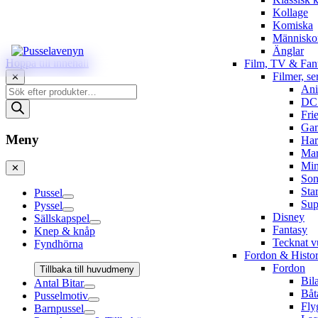
Kollage
Komiska
Människo
Änglar
Hoppa till innehåll
Film, TV & Fan
Filmer, se
✕
An
Produktsökning
DC
Fri
Gam
Meny
Har
Mar
Min
✕
Son
Sta
Pussel
Sup
Pyssel
Disney
Sällskapspel
Fantasy
Knep & knåp
Tecknat 
Fyndhörna
Fordon & Histor
Fordon
Tillbaka till huvudmeny
Bil
Antal Bitar
Båt
Pusselmotiv
Fly
Barnpussel