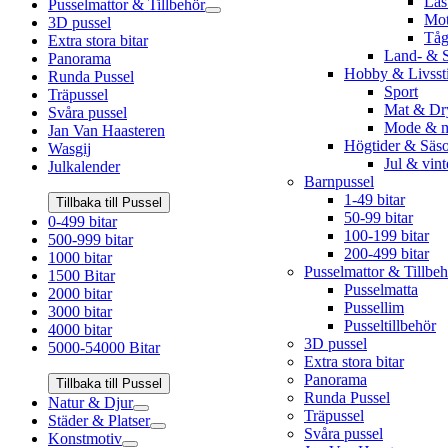
Las
Pusselmattor & Tillbehör
Mot
3D pussel
Tå
Extra stora bitar
Land- & S
Panorama
Hobby & Livssti
Runda Pussel
Sport
Träpussel
Mat & Dr
Svåra pussel
Mode & m
Jan Van Haasteren
Högtider & Säs
Wasgij
Jul & vint
Julkalender
Barnpussel
1-49 bitar
Tillbaka till Pussel
50-99 bitar
0-499 bitar
100-199 bitar
500-999 bitar
200-499 bitar
1000 bitar
Pusselmattor & Tillbeh
1500 Bitar
Pusselmatta
2000 bitar
Pussellim
3000 bitar
Pusseltillbehör
4000 bitar
3D pussel
5000-54000 Bitar
Extra stora bitar
Panorama
Tillbaka till Pussel
Runda Pussel
Natur & Djur
Träpussel
Städer & Platser
Svåra pussel
Konstmotiv