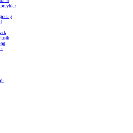
tbilar
orcyklar
g
jöslag
l
yck
usik
ong
er
ör