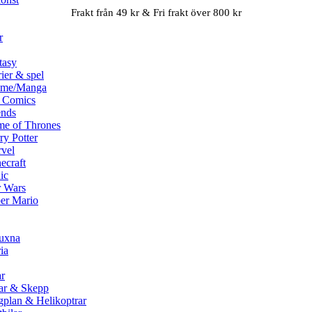
Frakt från 49 kr & Fri frakt över 800 kr
r
tasy
rier & spel
ime/Manga
 Comics
ends
e of Thrones
ry Potter
vel
ecraft
ic
r Wars
er Mario
vuxna
ia
ar
ar & Skepp
gplan & Helikoptrar