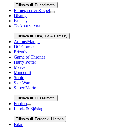
Tillbaka till Pusselmotiv
Filmer, serier & spel
Disney
Fantasy
Tecknat vuxna
Tillbaka till Film, TV & Fantasy
Anime/Manga
DC Comics
Friends
Game of Thrones
Harry Potter
Marvel
Minecraft
Sonic
Star Wars
Super Mario
Tillbaka till Pusselmotiv
Fordon
Land- & Sjöslag
Tillbaka till Fordon & Historia
Bilar