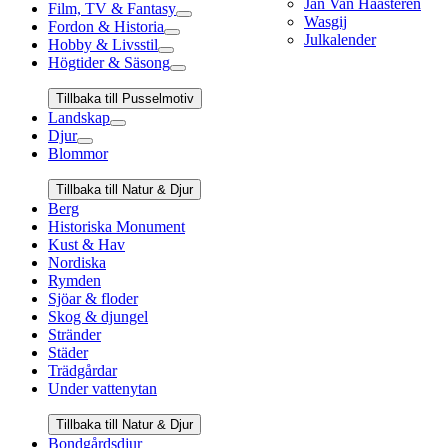
Jan Van Haasteren
Film, TV & Fantasy
Wasgij
Fordon & Historia
Julkalender
Hobby & Livsstil
Högtider & Säsong
Tillbaka till Pusselmotiv
Landskap
Djur
Blommor
Tillbaka till Natur & Djur
Berg
Historiska Monument
Kust & Hav
Nordiska
Rymden
Sjöar & floder
Skog & djungel
Stränder
Städer
Trädgårdar
Under vattenytan
Tillbaka till Natur & Djur
Bondgårdsdjur