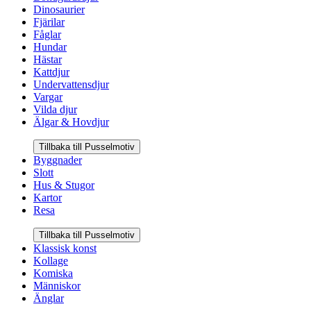
Dinosaurier
Fjärilar
Fåglar
Hundar
Hästar
Kattdjur
Undervattensdjur
Vargar
Vilda djur
Älgar & Hovdjur
Tillbaka till Pusselmotiv
Byggnader
Slott
Hus & Stugor
Kartor
Resa
Tillbaka till Pusselmotiv
Klassisk konst
Kollage
Komiska
Människor
Änglar