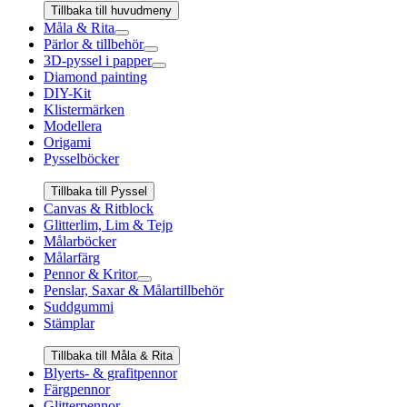
Tillbaka till huvudmeny
Måla & Rita
Pärlor & tillbehör
3D-pyssel i papper
Diamond painting
DIY-Kit
Klistermärken
Modellera
Origami
Pysselböcker
Tillbaka till Pyssel
Canvas & Ritblock
Glitterlim, Lim & Tejp
Målarböcker
Målarfärg
Pennor & Kritor
Penslar, Saxar & Målartillbehör
Suddgummi
Stämplar
Tillbaka till Måla & Rita
Blyerts- & grafitpennor
Färgpennor
Glitterpennor