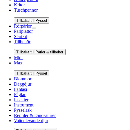
Kritor
Tuschpennor
Tillbaka till Pyssel
Rörpärlor
Pärlplattor
Startkit
Tillbehör
Tillbaka till Pärlor & tillbehör
Midi
Maxi
Tillbaka till Pyssel
Blommor
Däggdjur
Fantasi
Fåglar
Insekter
Instrument
Pysselask
Reptiler & Dinosaurier
Vattenlevande djur