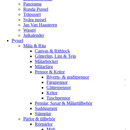
Panorama
Runda Pussel
Träpussel
Svåra pussel
Jan Van Haasteren
Wasgij
Julkalender
Pyssel
Måla & Rita
Canvas & Ritblock
Glitterlim, Lim & Tejp
Målarböcker
Målarfärg
Pennor & Kritor
Blyerts- & grafitpennor
Färgpennor
Glitterpennor
Kritor
Tuschpennor
Penslar, Saxar & Målartillbehör
Suddgummi
Stämplar
Pärlor & tillbehör
Rörpärlor
Midi