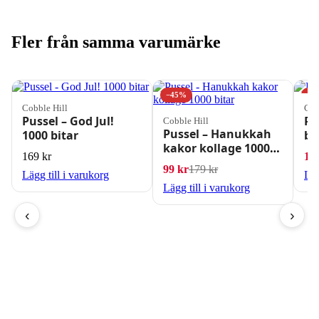
Fler från samma varumärke
−45%
−2
Cobble Hill
Cob
Pussel – God Jul!
Pu
Cobble Hill
Pussel – Hanukkah
1000 bitar
bi
kakor kollage 1000
169
kr
11
bitar
Det ursprungliga priset
Det nuvarande priset är
99
kr
179
kr
Lägg till i varukorg
Läg
Lägg till i varukorg
‹
›