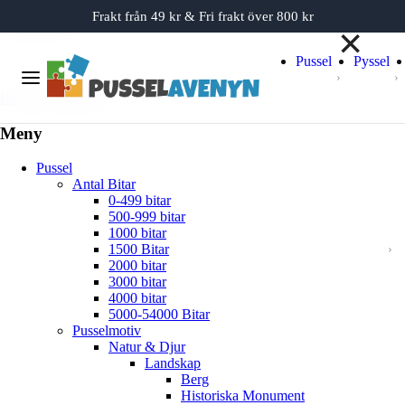
Frakt från 49 kr & Fri frakt över 800 kr
Slut i lager
Slut i lager
✕
Pussel
Pyssel
Meny
Hoppa till innehåll
Meny
Pussel
Antal Bitar
0-499 bitar
500-999 bitar
1000 bitar
1500 Bitar
2000 bitar
3000 bitar
4000 bitar
5000-54000 Bitar
Pusselmotiv
Natur & Djur
Landskap
Berg
Historiska Monument