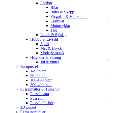
Fordon
Bilar
Båtar & Skepp
Flygplan & Helikoptrar
Lastbilar
Motorcyklar
Tåg
Land- & Sjöslag
Hobby & Livsstil
Sport
Mat & Dryck
Mode & musik
Högtider & Säsong
Jul & vinter
Barnpussel
1-49 bitar
50-99 bitar
100-199 bitar
200-499 bitar
Pusselmattor & Tillbehör
Pusselmatta
Pussellim
Pusseltillbehör
3D pussel
Extra stora bitar