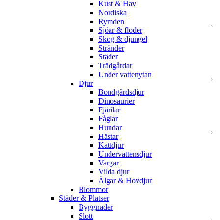
Kust & Hav
Nordiska
Rymden
Sjöar & floder
Skog & djungel
Stränder
Städer
Trädgårdar
Under vattenytan
Djur
Bondgårdsdjur
Dinosaurier
Fjärilar
Fåglar
Hundar
Hästar
Kattdjur
Undervattensdjur
Vargar
Vilda djur
Älgar & Hovdjur
Blommor
Städer & Platser
Byggnader
Slott