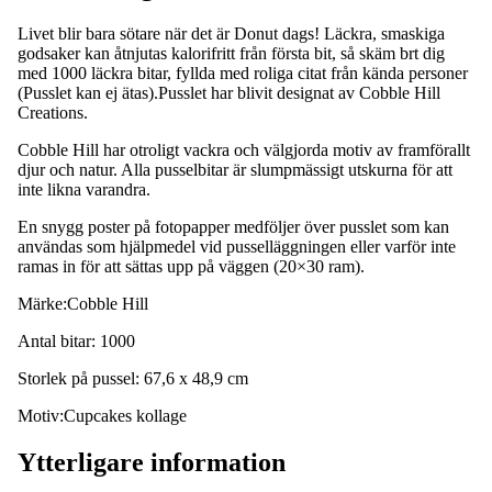
Livet blir bara sötare när det är Donut dags! Läckra, smaskiga
godsaker kan åtnjutas kalorifritt från första bit, så skäm brt dig
med 1000 läckra bitar, fyllda med roliga citat från kända personer
(Pusslet kan ej ätas).Pusslet har blivit designat av Cobble Hill
Creations.
Cobble Hill har otroligt vackra och välgjorda motiv av framförallt
djur och natur. Alla pusselbitar är slumpmässigt utskurna för att
inte likna varandra.
En snygg poster på fotopapper medföljer över pusslet som kan
användas som hjälpmedel vid pusselläggningen eller varför inte
ramas in för att sättas upp på väggen (20×30 ram).
Märke:Cobble Hill
Antal bitar: 1000
Storlek på pussel: 67,6 x 48,9 cm
Motiv:Cupcakes kollage
Ytterligare information