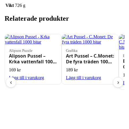
Vikt
726 g
Relaterade produkter
Alipson Puzzle
Grafika
Alipson Pussel –
Art Pussel – C.Monet:
Blu
Bl
Krka vattenfall 1000
De fyra träden 1000
C.
bitar
bitar
169
kr
189
kr
10
15
Lägg till i varukorg
Lägg till i varukorg
‹
›
Läg