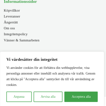
Informationssidor
Köpvillkor
Leveranser
Ångerrätt
Om oss
Integritetspolicy
Vänner & Sammarbeten
Populära sidor
Vi värdesätter din integritet
Varumärken
Vi använder cookies för att förbättra din webbupplevelse, visa
Fyndhörnan
personliga annonser eller innehåll och analysera vår trafik. Genom
1000 bitars pussel
att klicka på "Acceptera alla" samtycker du till vår användning av
Sällskapspel
cookies.
Anpassa
Avvisa alla
Acceptera alla
© 2026 Pusselavenyn. Alla rättigheter förbehållna.