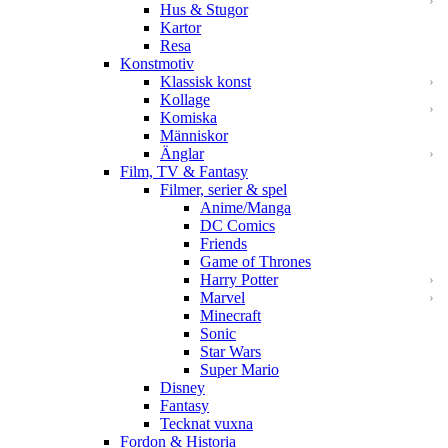
Hus & Stugor
Kartor
Resa
Konstmotiv
Klassisk konst
Kollage
Komiska
Människor
Änglar
Film, TV & Fantasy
Filmer, serier & spel
Anime/Manga
DC Comics
Friends
Game of Thrones
Harry Potter
Marvel
Minecraft
Sonic
Star Wars
Super Mario
Disney
Fantasy
Tecknat vuxna
Fordon & Historia