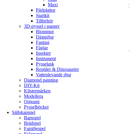
Maxi
Pärlplattor
Startkit
Tillbehör
3D-pyssel i papper
Blommor
Däggdjur
Fantasi
Fåglar
Insekter
Instrument
Pysselask
Reptiler & Dinosaurier
Vattenlevande djur
Diamond painting
DIY-Kit
Klistermärken
Modellera
Origami
Pysselböcker
Sällskapspel
Barnspel
Brädspel
Familjespel
Frågespel