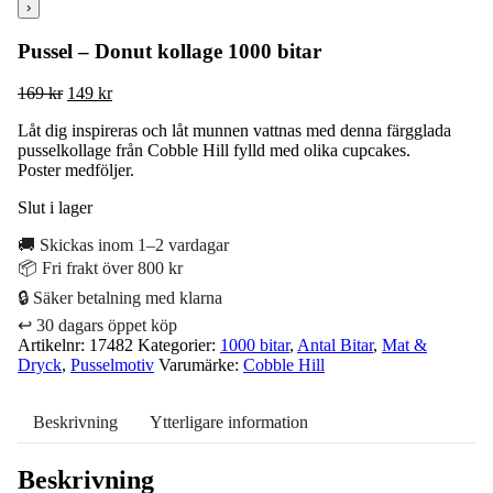
›
Pussel – Donut kollage 1000 bitar
Det
Det
169
kr
149
kr
ursprungliga
nuvarande
Låt dig inspireras och låt munnen vattnas med denna färgglada
priset
priset
pusselkollage från Cobble Hill fylld med olika cupcakes.
var:
är:
Poster medföljer.
169 kr.
149 kr.
Slut i lager
🚚 Skickas inom 1–2 vardagar
📦 Fri frakt över 800 kr
🔒 Säker betalning med klarna
↩️ 30 dagars öppet köp
Artikelnr:
17482
Kategorier:
1000 bitar
,
Antal Bitar
,
Mat &
Dryck
,
Pusselmotiv
Varumärke:
Cobble Hill
Beskrivning
Ytterligare information
Beskrivning