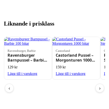
Liknande i prisklass
Ravensburger, Barbie
Castorland
Cob
Ravensburger
Castorland Pussel –
Pu
Barnpussel – Barbie
Morgonturen 1000
St
100 bitar
bitar
St
129
kr
159
kr
14
Bi
Lägg till i varukorg
Lägg till i varukorg
Läg
‹
›