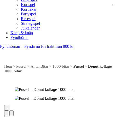
Kortspel
Kortlekar
Partyspel
Resespel
Strategispel
Julkalender
Knep & knåp
Fyndhörna
Fyndhörnan – Fynda nu
Fri frakt från 800 kr
Hem
>
Pussel
>
Antal Bitar
>
1000 bitar
>
Pussel – Donut kollage
1000 bitar
‹