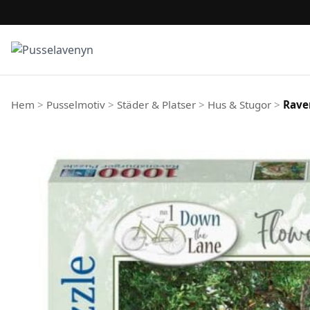
Hoppa till innehåll
Hem
>
Pusselmotiv
>
Städer & Platser
>
Hus & Stugor
>
Rave