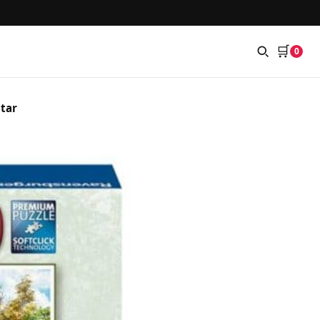
🛒
a
0
itar