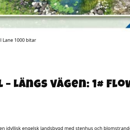
– Längs vägen: 1# Flo
 en idyllisk engelsk landsbygd med stenhus och blomstrand