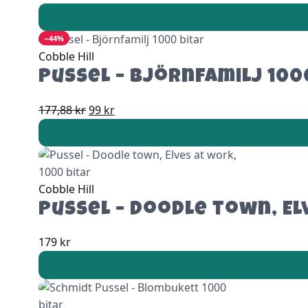
−44%
Cobble Hill
Pussel – Björnfamilj 100
Det
Det
177,88
kr
99
kr
ursprungliga
nuvarande
priset
priset
var:
är:
177,88 kr.
99 kr.
Cobble Hill
Pussel – Doodle town, El
179
kr