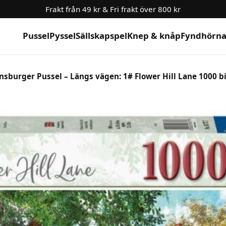
Frakt från 49 kr & Fri frakt över 800 kr
Pussel
Pyssel
Sällskapspel
Knep & knåp
Fyndhörn
nsburger Pussel – Längs vägen: 1# Flower Hill Lane 1000 b