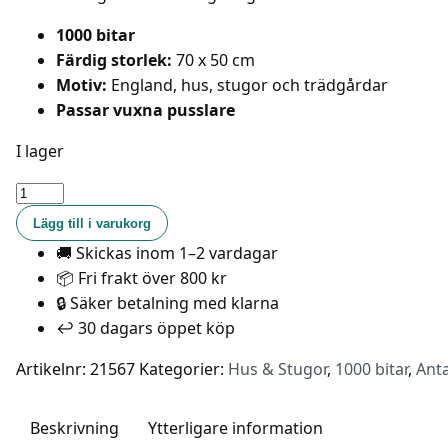
1000 bitar
Färdig storlek:
70 x 50 cm
Motiv:
England, hus, stugor och trädgårdar
Passar vuxna pusslare
I lager
Ravensburger
Pussel
Lägg till i varukorg
-
🚚 Skickas inom 1–2 vardagar
Längs
📦 Fri frakt över 800 kr
vägen:
🔒 Säker betalning med klarna
1#
↩️ 30 dagars öppet köp
Flower
Hill
Artikelnr:
21567
Kategorier:
Hus & Stugor
,
1000 bitar
,
Anta
Lane
1000
Beskrivning
Ytterligare information
bitar