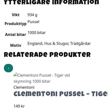
Ytterligare information
Vikt
934 g
Pussel
Produkttyp
1000 bitar
Antal bitar
England, Hus & Stugor, Trädgårdar
Motiv
Relaterade produkter
‹
Clementoni
Clementoni Pussel – Tige
149
kr