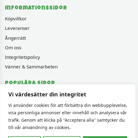
Informationssidor
Köpvillkor
Leveranser
Ångerrätt
Om oss
Integritetspolicy
Vänner & Sammarbeten
Populära sidor
Vi värdesätter din integritet
Varumärken
Fyndhörnan
Vi använder cookies för att förbättra din webbupplevelse,
visa personliga annonser eller innehåll och analysera vår
1000 bitars pussel
trafik. Genom att klicka på "Acceptera alla" samtycker du
Sällskapspel
till vår användning av cookies.