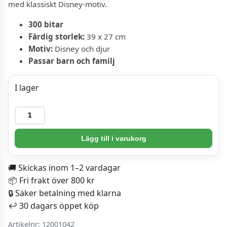
med klassiskt Disney-motiv.
300 bitar
Färdig storlek:
39 x 27 cm
Motiv:
Disney och djur
Passar barn och familj
I lager
Ravensburger
Pussel
-
Lägg till i varukorg
Dumbo
300
🚚 Skickas inom 1–2 vardagar
bitar
📦 Fri frakt över 800 kr
mängd
🔒 Säker betalning med klarna
↩️ 30 dagars öppet köp
Artikelnr:
12001042