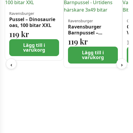
Ravensburger
Pussel – Dinosaurie
Ravensburger
Cas
oas, 100 bitar XXL
Ravensburger
Ca
119
kr
Barnpussel –
Va
Urtidens härskare
10
119
kr
1
3×49 bitar
Lägg till i
varukorg
Lägg till i
varukorg
‹
›