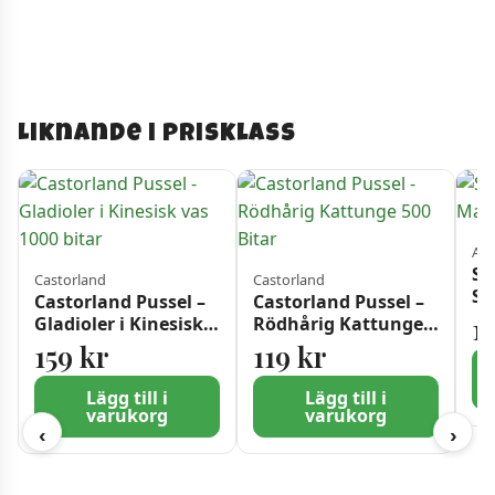
Liknande i prisklass
Alg
Sä
Castorland
Castorland
Su
Castorland Pussel –
Castorland Pussel –
G
1
Gladioler i Kinesisk
Rödhårig Kattunge
vas 1000 bitar
500 Bitar
159
kr
119
kr
Lägg till i
Lägg till i
varukorg
varukorg
‹
›