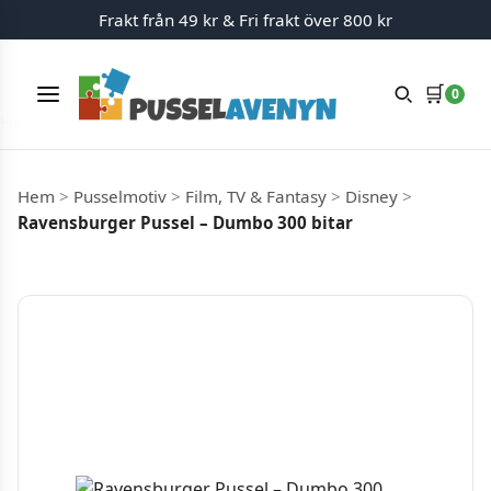
Frakt från 49 kr & Fri frakt över 800 kr
🛒
0
Meny
Hoppa till innehåll
Hem
>
Pusselmotiv
>
Film, TV & Fantasy
>
Disney
>
Ravensburger Pussel – Dumbo 300 bitar