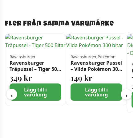
Fler från samma varumärke
Ravensburger
Ravensburger, Pokémon
Ravensburger
Ravensburger Pussel
Rav
Träpussel – Tiger 500
– Vilda Pokémon 300
Ra
Bitar
bitar
349
kr
149
kr
– 
Sk
1
10
Lägg till i
Lägg till i
varukorg
varukorg
‹
›