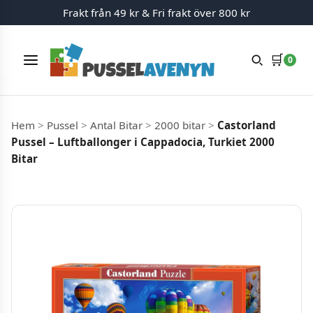
Frakt från 49 kr & Fri frakt över 800 kr
🛒
0
Meny
Hoppa till innehåll
Hem
>
Pussel
>
Antal Bitar
>
2000 bitar
>
Castorland
Pussel – Luftballonger i Cappadocia, Turkiet 2000
Bitar