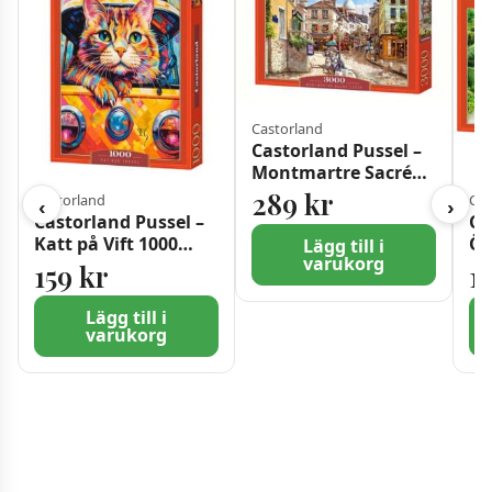
Castorland
Castorland Pussel –
Montmartre Sacré
Coeur, Paris 3000
289
kr
Castorland
Cas
‹
›
Bitar
Castorland Pussel –
Ca
Katt på Vift 1000
Ön
Lägg till i
varukorg
bitar
Se
159
kr
1
bi
Lägg till i
varukorg