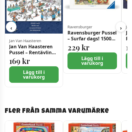
Ravensburger
Jan
‹
›
Ravensburger Pussel
Ja
– Surfar dags! 1500
Pu
Jan Van Haasteren
bitar
10
229
kr
1
Jan Van Haasteren
Pussel – Rentävling
500 bitar
Lägg till i
169
kr
varukorg
Lägg till i
varukorg
Fler från samma varumärke