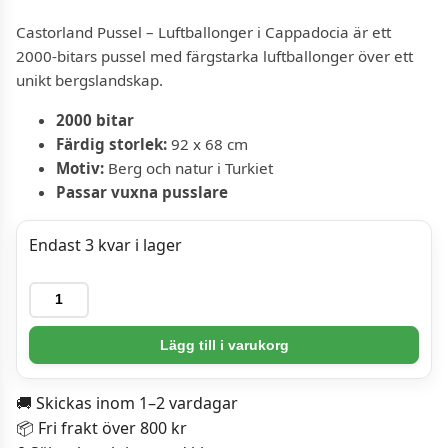
Castorland Pussel – Luftballonger i Cappadocia är ett
2000-bitars pussel med färgstarka luftballonger över ett
unikt bergslandskap.
2000 bitar
Färdig storlek:
92 x 68 cm
Motiv:
Berg och natur i Turkiet
Passar vuxna pusslare
Endast 3 kvar i lager
Castorland
Pussel
-
Lägg till i varukorg
Luftballonger
i
🚚 Skickas inom 1–2 vardagar
Cappadocia,
📦 Fri frakt över 800 kr
Turkiet