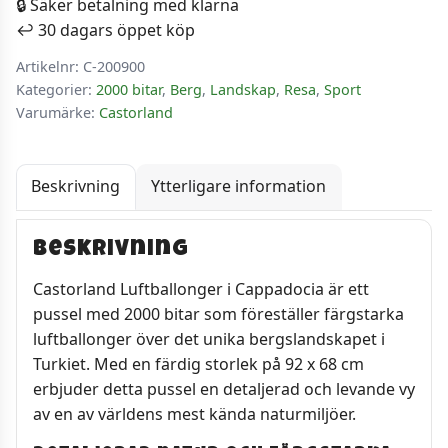
🔒 Säker betalning med klarna
2000
↩️ 30 dagars öppet köp
Bitar
Artikelnr:
C-200900
mängd
Kategorier:
2000 bitar
,
Berg
,
Landskap
,
Resa
,
Sport
Varumärke:
Castorland
Beskrivning
Ytterligare information
Beskrivning
Castorland Luftballonger i Cappadocia är ett
pussel med 2000 bitar som föreställer färgstarka
luftballonger över det unika bergslandskapet i
Turkiet. Med en färdig storlek på 92 x 68 cm
erbjuder detta pussel en detaljerad och levande vy
av en av världens mest kända naturmiljöer.