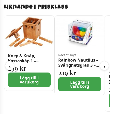
Liknande i prisklass
Recent Toys
Knep & Knåp,
Rainbow Nautilus –
Kassaskåp 1 –
Svårighetsgrad 3 –
Svårighetsgrad 3
239
kr
‹
›
Hjärngympa
219
kr
Lau
EX
Lägg till i
(SE
varukorg
Lägg till i
varukorg
2