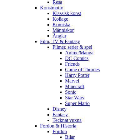
Resa
Konstmotiv
Klassisk konst
Kollage
Komiska
Människor
Änglar
Film, TV & Fantasy
Filmer, serier & spel
Anime/Manga
DC Comics
Friends
Game of Thrones
Harry Potter
Marvel
Minecraft
Sonic
Star Wars
Super Mario
Disney
Fantasy
Tecknat vuxna
Fordon & Historia
Fordon
Bilar