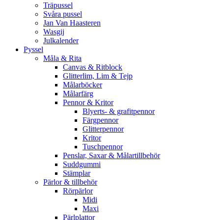
Träpussel
Svåra pussel
Jan Van Haasteren
Wasgij
Julkalender
Pyssel
Måla & Rita
Canvas & Ritblock
Glitterlim, Lim & Tejp
Målarböcker
Målarfärg
Pennor & Kritor
Blyerts- & grafitpennor
Färgpennor
Glitterpennor
Kritor
Tuschpennor
Penslar, Saxar & Målartillbehör
Suddgummi
Stämplar
Pärlor & tillbehör
Rörpärlor
Midi
Maxi
Pärlplattor