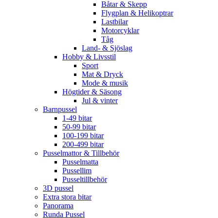
Båtar & Skepp
Flygplan & Helikoptrar
Lastbilar
Motorcyklar
Tåg
Land- & Sjöslag
Hobby & Livsstil
Sport
Mat & Dryck
Mode & musik
Högtider & Säsong
Jul & vinter
Barnpussel
1-49 bitar
50-99 bitar
100-199 bitar
200-499 bitar
Pusselmattor & Tillbehör
Pusselmatta
Pussellim
Pusseltillbehör
3D pussel
Extra stora bitar
Panorama
Runda Pussel