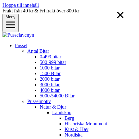
Hoppa till innehåll
Frakt från 49 kr & Fri frakt över 800 kr
✕
Meny
Pussel
Antal Bitar
0-499 bitar
500-999 bitar
1000 bitar
1500 Bitar
2000 bitar
3000 bitar
4000 bitar
5000-54000 Bitar
Pusselmotiv
Natur & Djur
Landskap
Berg
Historiska Monument
Kust & Hav
Nordiska