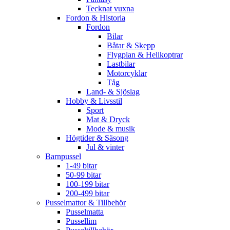
Tecknat vuxna
Fordon & Historia
Fordon
Bilar
Båtar & Skepp
Flygplan & Helikoptrar
Lastbilar
Motorcyklar
Tåg
Land- & Sjöslag
Hobby & Livsstil
Sport
Mat & Dryck
Mode & musik
Högtider & Säsong
Jul & vinter
Barnpussel
1-49 bitar
50-99 bitar
100-199 bitar
200-499 bitar
Pusselmattor & Tillbehör
Pusselmatta
Pussellim