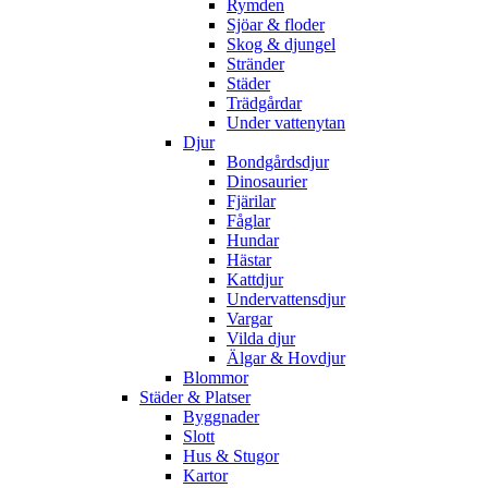
Rymden
Sjöar & floder
Skog & djungel
Stränder
Städer
Trädgårdar
Under vattenytan
Djur
Bondgårdsdjur
Dinosaurier
Fjärilar
Fåglar
Hundar
Hästar
Kattdjur
Undervattensdjur
Vargar
Vilda djur
Älgar & Hovdjur
Blommor
Städer & Platser
Byggnader
Slott
Hus & Stugor
Kartor