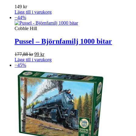
149
kr
Lägg till i varukorg
−44%
Cobble Hill
Pussel – Björnfamilj 1000 bitar
Det
Det
177,88
kr
99
kr
ursprungliga
nuvarande
Lägg till i varukorg
priset
priset
−45%
var:
är:
177,88 kr.
99 kr.