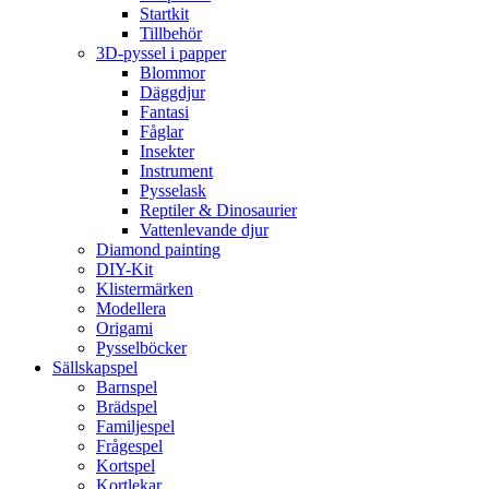
Startkit
Tillbehör
3D-pyssel i papper
Blommor
Däggdjur
Fantasi
Fåglar
Insekter
Instrument
Pysselask
Reptiler & Dinosaurier
Vattenlevande djur
Diamond painting
DIY-Kit
Klistermärken
Modellera
Origami
Pysselböcker
Sällskapspel
Barnspel
Brädspel
Familjespel
Frågespel
Kortspel
Kortlekar