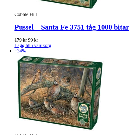
Cobble Hill
Pussel – Santa Fe 3751 tåg 1000 bitar
Det
Det
179
kr
99
kr
ursprungliga
nuvarande
Lägg till i varukorg
priset
priset
−34%
var:
är:
179 kr.
99 kr.