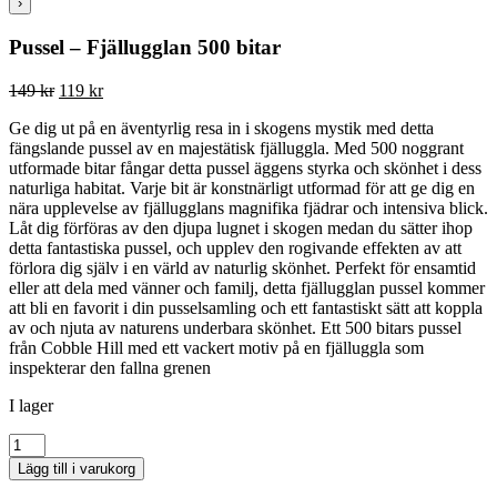
›
Pussel – Fjällugglan 500 bitar
Det
Det
149
kr
119
kr
ursprungliga
nuvarande
Ge dig ut på en äventyrlig resa in i skogens mystik med detta
priset
priset
fängslande pussel av en majestätisk fjälluggla. Med 500 noggrant
var:
är:
utformade bitar fångar detta pussel äggens styrka och skönhet i dess
149 kr.
119 kr.
naturliga habitat. Varje bit är konstnärligt utformad för att ge dig en
nära upplevelse av fjällugglans magnifika fjädrar och intensiva blick.
Låt dig förföras av den djupa lugnet i skogen medan du sätter ihop
detta fantastiska pussel, och upplev den rogivande effekten av att
förlora dig själv i en värld av naturlig skönhet. Perfekt för ensamtid
eller att dela med vänner och familj, detta fjällugglan pussel kommer
att bli en favorit i din pusselsamling och ett fantastiskt sätt att koppla
av och njuta av naturens underbara skönhet. Ett 500 bitars pussel
från Cobble Hill med ett vackert motiv på en fjälluggla som
inspekterar den fallna grenen
I lager
Pussel
-
Lägg till i varukorg
Fjällugglan