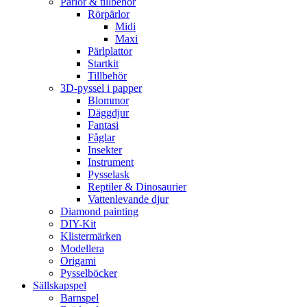
Pärlor & tillbehör
Rörpärlor
Midi
Maxi
Pärlplattor
Startkit
Tillbehör
3D-pyssel i papper
Blommor
Däggdjur
Fantasi
Fåglar
Insekter
Instrument
Pysselask
Reptiler & Dinosaurier
Vattenlevande djur
Diamond painting
DIY-Kit
Klistermärken
Modellera
Origami
Pysselböcker
Sällskapspel
Barnspel