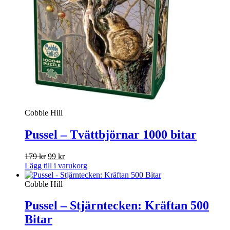
Cobble Hill
Pussel – Tvättbjörnar 1000 bitar
Det
Det
179
kr
99
kr
ursprungliga
nuvarande
Lägg till i varukorg
priset
priset
var:
är:
Cobble Hill
179 kr.
99 kr.
Pussel – Stjärntecken: Kräftan 500
Bitar