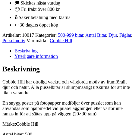
500
🚚 Skickas nästa vardag
bitar
📦 Fri frakt över 800 kr
mängd
🔒 Säker betalning med klarna
↩️ 30 dagars öppet köp
Artikelnr:
10017
Kategorier:
500-999 bitar
,
Antal Bitar
,
Djur
,
Fåglar
,
Pusselmotiv
Varumärke:
Cobble Hill
Beskrivning
Ytterligare information
Beskrivning
Cobble Hill har otroligt vackra och välgjorda motiv av framförallt
djur och natur. Alla pusselbitar är slumpmässigt utskurna för att inte
likna varandra.
En snygg poster på fotopapper medföljer över pusslet som kan
användas som hjälpmedel vid pusselläggningen eller varför inte
ramas in för att sättas upp på väggen (20×30 ram).
Märke:Cobble Hill
Antal bitar: 500