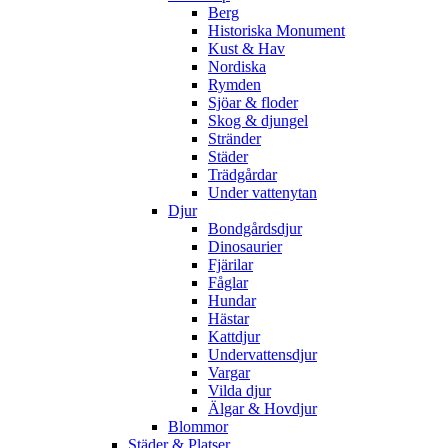
Berg
Historiska Monument
Kust & Hav
Nordiska
Rymden
Sjöar & floder
Skog & djungel
Stränder
Städer
Trädgårdar
Under vattenytan
Djur
Bondgårdsdjur
Dinosaurier
Fjärilar
Fåglar
Hundar
Hästar
Kattdjur
Undervattensdjur
Vargar
Vilda djur
Älgar & Hovdjur
Blommor
Städer & Platser