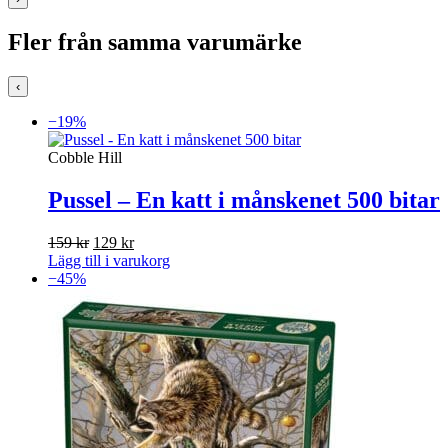
Fler från samma varumärke
‹
−19%
Cobble Hill
Pussel – En katt i månskenet 500 bitar
Det
Det
159
kr
129
kr
ursprungliga
nuvarande
Lägg till i varukorg
priset
priset
−45%
var:
är:
159 kr.
129 kr.