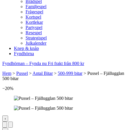
Brädspel
Familjespel
Frågespel
Kortspel
Kortlekar
Partyspel
Resespel
Strategispel
Julkalender
Knep & knåp
Fyndhörna
Fyndhörnan – Fynda nu
Fri frakt från 800 kr
Hem
>
Pussel
>
Antal Bitar
>
500-999 bitar
>
Pussel – Fjällugglan
500 bitar
−20%
‹