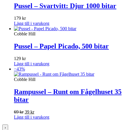
Pussel – Svartvitt: Djur 1000 bitar
179
kr
Lägg till i varukorg
Cobble Hill
Pussel – Papel Picado, 500 bitar
129
kr
Lägg till i varukorg
−43%
Cobble Hill
Rampussel – Runt om Fågelhuset 35
bitar
Det
Det
69
kr
39
kr
ursprungliga
nuvarande
Lägg till i varukorg
priset
priset
var:
är:
›