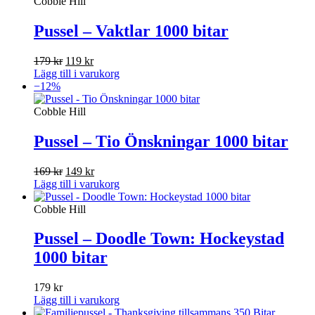
Cobble Hill
Pussel – Vaktlar 1000 bitar
Det
Det
179
kr
119
kr
ursprungliga
nuvarande
Lägg till i varukorg
priset
priset
−12%
var:
är:
179 kr.
119 kr.
Cobble Hill
Pussel – Tio Önskningar 1000 bitar
Det
Det
169
kr
149
kr
ursprungliga
nuvarande
Lägg till i varukorg
priset
priset
var:
är:
Cobble Hill
169 kr.
149 kr.
Pussel – Doodle Town: Hockeystad
1000 bitar
179
kr
Lägg till i varukorg