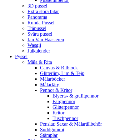
Pusseltillbehör
3D pussel
Extra stora bitar
Panorama
Runda Pussel
Träpussel
Svåra pussel
Jan Van Haasteren
Wasgij
Julkalender
Pyssel
Måla & Rita
Canvas & Ritblock
Glitterlim, Lim & Tejp
Målarböcker
Målarfärg
Pennor & Kritor
Blyerts- & grafitpennor
Färgpennor
Glitterpennor
Kritor
Tuschpennor
Penslar, Saxar & Målartillbehör
Suddgummi
Stämplar