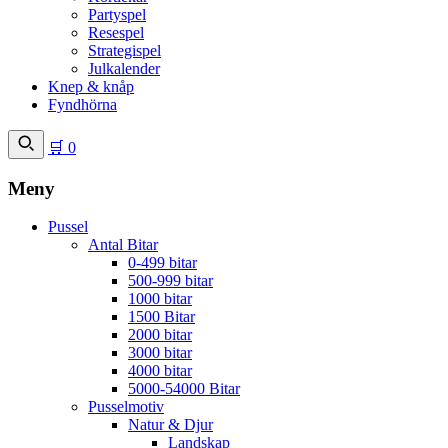
Partyspel
Resespel
Strategispel
Julkalender
Knep & knåp
Fyndhörna
🛒
0
Meny
Pussel
Antal Bitar
0-499 bitar
500-999 bitar
1000 bitar
1500 Bitar
2000 bitar
3000 bitar
4000 bitar
5000-54000 Bitar
Pusselmotiv
Natur & Djur
Landskap