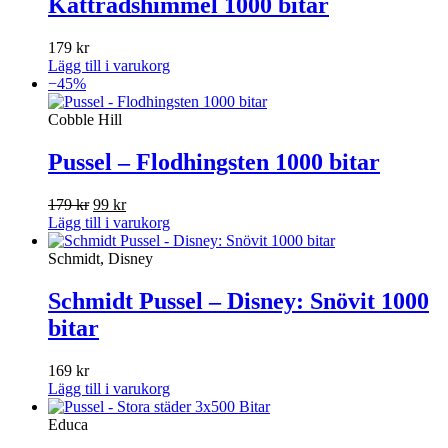
Katträdshimmel 1000 bitar
179
kr
Lägg till i varukorg
−45%
Cobble Hill
Pussel – Flodhingsten 1000 bitar
Det
Det
179
kr
99
kr
ursprungliga
nuvarande
Lägg till i varukorg
priset
priset
var:
är:
Schmidt, Disney
179 kr.
99 kr.
Schmidt Pussel – Disney: Snövit 1000
bitar
169
kr
Lägg till i varukorg
Educa