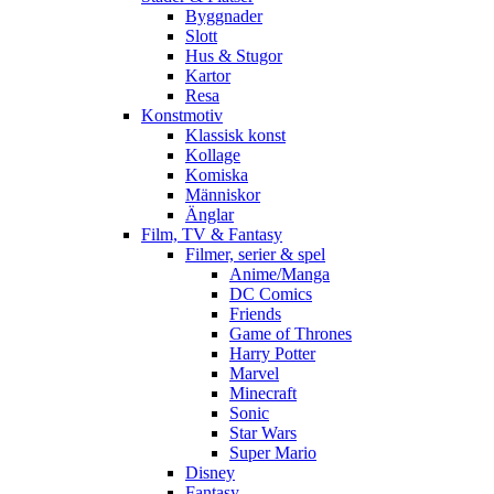
Byggnader
Slott
Hus & Stugor
Kartor
Resa
Konstmotiv
Klassisk konst
Kollage
Komiska
Människor
Änglar
Film, TV & Fantasy
Filmer, serier & spel
Anime/Manga
DC Comics
Friends
Game of Thrones
Harry Potter
Marvel
Minecraft
Sonic
Star Wars
Super Mario
Disney
Fantasy