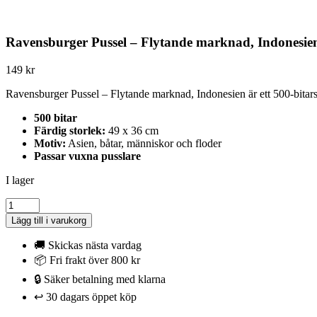
Ravensburger Pussel – Flytande marknad, Indonesien
149
kr
Ravensburger Pussel – Flytande marknad, Indonesien är ett 500-bitars 
500 bitar
Färdig storlek:
49 x 36 cm
Motiv:
Asien, båtar, människor och floder
Passar vuxna pusslare
I lager
Ravensburger
Pussel
Lägg till i varukorg
-
Flytande
🚚 Skickas nästa vardag
marknad,
📦 Fri frakt över 800 kr
Indonesien
🔒 Säker betalning med klarna
500
bitar
↩️ 30 dagars öppet köp
mängd