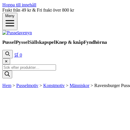
Hoppa till innehåll
Frakt från 49 kr & Fri frakt över 800 kr
Meny
Pussel
Pyssel
Sällskapspel
Knep & knåp
Fyndhörna
🛒
0
✕
Produktsökning
Hem
>
Pusselmotiv
>
Konstmotiv
>
Människor
>
Ravensburger Pusse