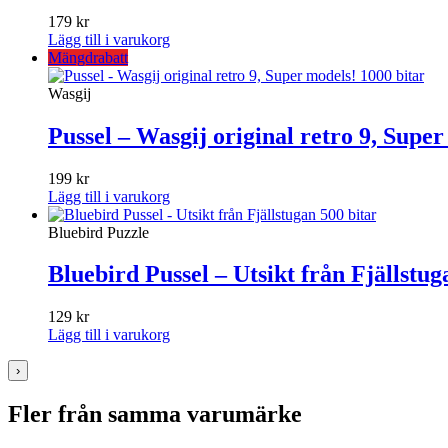
179
kr
Lägg till i varukorg
Mängdrabatt
Wasgij
Pussel – Wasgij original retro 9, Super
199
kr
Lägg till i varukorg
Bluebird Puzzle
Bluebird Pussel – Utsikt från Fjällstug
129
kr
Lägg till i varukorg
›
Fler från samma varumärke