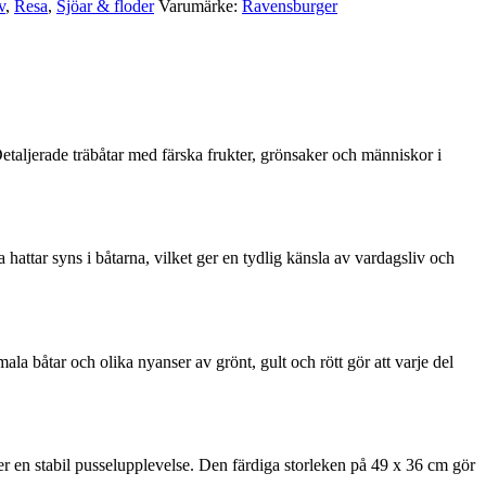
v
,
Resa
,
Sjöar & floder
Varumärke:
Ravensburger
etaljerade träbåtar med färska frukter, grönsaker och människor i
 hattar syns i båtarna, vilket ger en tydlig känsla av vardagsliv och
a båtar och olika nyanser av grönt, gult och rött gör att varje del
 ger en stabil pusselupplevelse. Den färdiga storleken på 49 x 36 cm gör