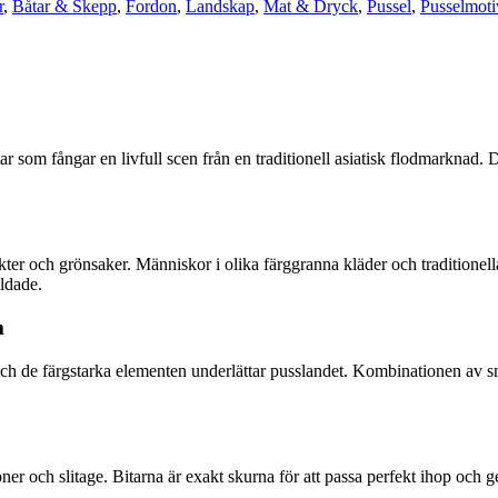
r
,
Båtar & Skepp
,
Fordon
,
Landskap
,
Mat & Dryck
,
Pussel
,
Pusselmoti
 som fångar en livfull scen från en traditionell asiatisk flodmarknad. D
kter och grönsaker. Människor i olika färggranna kläder och traditionella
ildade.
m
h de färgstarka elementen underlättar pusslandet. Kombinationen av smal
oner och slitage. Bitarna är exakt skurna för att passa perfekt ihop och