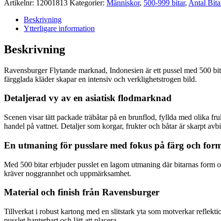
Artikelnr:
12001813
Kategorier:
Människor
,
500-999 bitar
,
Antal Bita
Beskrivning
Ytterligare information
Beskrivning
Ravensburger Flytande marknad, Indonesien är ett pussel med 500 bitar
färgglada kläder skapar en intensiv och verklighetstrogen bild.
Detaljerad vy av en asiatisk flodmarknad
Scenen visar tätt packade träbåtar på en brunflod, fyllda med olika fru
handel på vattnet. Detaljer som korgar, frukter och båtar är skarpt avb
En utmaning för pusslare med fokus på färg och for
Med 500 bitar erbjuder pusslet en lagom utmaning där bitarnas form oc
kräver noggrannhet och uppmärksamhet.
Material och finish från Ravensburger
Tillverkat i robust kartong med en slitstark yta som motverkar reflekti
pusslet hanterbart och lätt att placera.