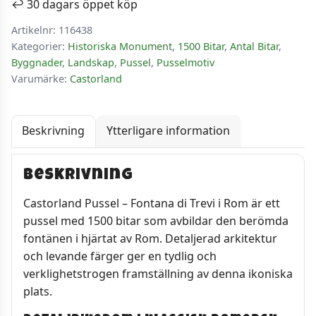
↩️ 30 dagars öppet köp
Italien
Artikelnr:
116438
1500
Kategorier:
Historiska Monument
,
1500 Bitar
,
Antal Bitar
,
bitar
Byggnader
,
Landskap
,
Pussel
,
Pusselmotiv
mängd
Varumärke:
Castorland
Beskrivning
Ytterligare information
Beskrivning
Castorland Pussel – Fontana di Trevi i Rom är ett
pussel med 1500 bitar som avbildar den berömda
fontänen i hjärtat av Rom. Detaljerad arkitektur
och levande färger ger en tydlig och
verklighetstrogen framställning av denna ikoniska
plats.