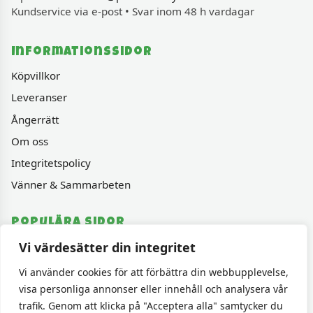
Kundservice via e-post • Svar inom 48 h vardagar
Informationssidor
Köpvillkor
Leveranser
Ångerrätt
Om oss
Integritetspolicy
Vänner & Sammarbeten
Populära sidor
Vi värdesätter din integritet
Varumärken
Fyndhörnan
Vi använder cookies för att förbättra din webbupplevelse,
visa personliga annonser eller innehåll och analysera vår
1000 bitars pussel
trafik. Genom att klicka på "Acceptera alla" samtycker du
Sällskapspel