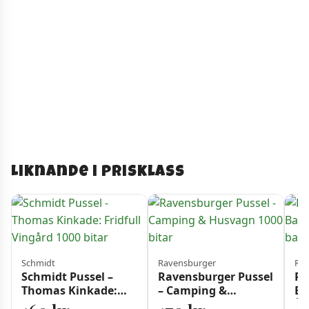
Liknande i prisklass
Schmidt
Ravensburger
Rav
Schmidt Pussel –
Ravensburger Pussel
Ra
Thomas Kinkade:
– Camping &
Ba
Fridfull Vingård 1000
Husvagn 1000 bitar
Äl