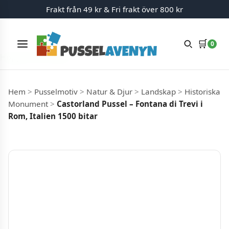
Frakt från 49 kr & Fri frakt över 800 kr
🛒
0
Meny
Hoppa till innehåll
Hem
>
Pusselmotiv
>
Natur & Djur
>
Landskap
>
Historiska
Monument
>
Castorland Pussel – Fontana di Trevi i
Rom, Italien 1500 bitar