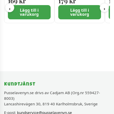
169
kr
179
kr
1
bitar
bi
‹
›
Lägg till i
Lägg till i
varukorg
varukorg
Kundtjänst
Pusselavenyn.se drivs av Cadjam AB (Org.nr 559427-
8003)
Lancashirevägen 30, 819 40 Karlholmsbruk, Sverige
E-post:
kundservice@pusselavenyn.se