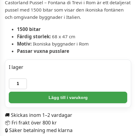
Castorland Pussel – Fontana di Trevi i Rom är ett detaljerat
pussel med 1500 bitar som visar den ikoniska fontänen
och omgivande byggnader i Italien.
1500 bitar
Färdig storlek:
68 x 47 cm
Motiv:
Ikoniska byggnader i Rom
Passar vuxna pusslare
I lager
Castorland
Pussel
-
Lägg till i varukorg
Fontana
di
🚚 Skickas inom 1–2 vardagar
Trevi
📦 Fri frakt över 800 kr
i
🔒 Säker betalning med klarna
Rom,