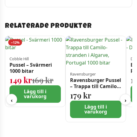
Relaterade produkter
−12%
Cobble Hill
Din
Pussel – Svärmeri
Ba
1000 bitar
Pu
Ravensburger
Pr
Det ursprungliga priset 
Det nuvarande priset är
149
kr
169
kr
1
Ravensburger Pussel
– Trappa till Camilo-
Lägg till i
stranden i Algarve,
179
kr
varukorg
Portugal 1000 bitar
‹
›
Lägg till i
varukorg