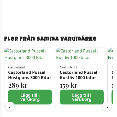
Fler från samma varumärke
Castorland
Castorland
Cas
Castorland Pussel –
Castorland Pussel –
Ca
Höstglans 3000 Bitar
Kustliv 1000 bitar
Rö
Bi
289
kr
159
kr
1
Lägg till i
Lägg till i
varukorg
varukorg
‹
›