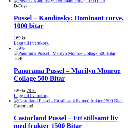
D-Toys
Pussel – Kandinsky: Dominant curve,
1000 bitar
169
kr
Lägg till i varukorg
−39%
Trefl
Panorama Pussel – Marilyn Monroe
Collage 500 Bitar
Det
Det
129
kr
79
kr
ursprungliga
nuvarande
Lägg till i varukorg
priset
priset
var:
är:
Castorland
129 kr.
79 kr.
Castorland Pussel – Ett stillsamt liv
med frukter 1500 Bitar