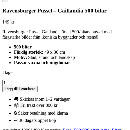
Ravensburger Pussel – Gaitlandia 500 bitar
149
kr
Ravensburger Pussel Gaitlandia är ett 500-bitars pussel med
färgstarka bilder från ikoniska byggnader och resmål.
500 bitar
Färdig storlek:
49 x 36 cm
Motiv:
Stad, strand och landskap
Passar vuxna och ungdomar
I lager
Ravensburger
Pussel
Lägg till i varukorg
-
Gaitlandia
🚚 Skickas inom 1–2 vardagar
500
📦 Fri frakt över 800 kr
bitar
🔒 Säker betalning med klarna
mängd
↩️ 30 dagars öppet köp