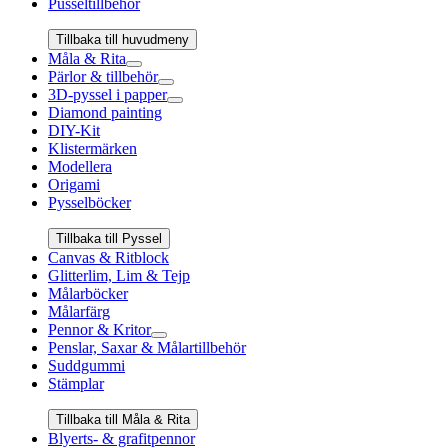
Pusseltillbehör
Tillbaka till huvudmeny
Måla & Rita
Pärlor & tillbehör
3D-pyssel i papper
Diamond painting
DIY-Kit
Klistermärken
Modellera
Origami
Pysselböcker
Tillbaka till Pyssel
Canvas & Ritblock
Glitterlim, Lim & Tejp
Målarböcker
Målarfärg
Pennor & Kritor
Penslar, Saxar & Målartillbehör
Suddgummi
Stämplar
Tillbaka till Måla & Rita
Blyerts- & grafitpennor