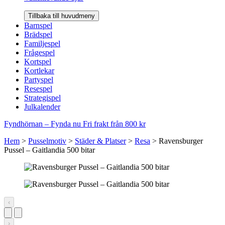
Tillbaka till huvudmeny
Barnspel
Brädspel
Familjespel
Frågespel
Kortspel
Kortlekar
Partyspel
Resespel
Strategispel
Julkalender
Fyndhörnan – Fynda nu
Fri frakt från 800 kr
Hem
>
Pusselmotiv
>
Städer & Platser
>
Resa
>
Ravensburger
Pussel – Gaitlandia 500 bitar
‹
›