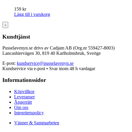
159
kr
Lägg till i varukorg
›
Kundtjänst
Pusselavenyn.se drivs av Cadjam AB (Org.nr 559427-8003)
Lancashirevägen 30, 819 40 Karlholmsbruk, Sverige
E-post:
kundservice@pusselavenyn.se
Kundservice via e-post • Svar inom 48 h vardagar
Informationssidor
Köpvillkor
Leveranser
Ångerrätt
Om oss
Integritetspolicy
Vänner & Sammarbeten