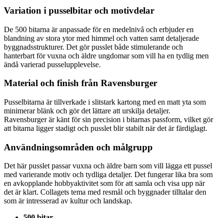
Variation i pusselbitar och motivdelar
De 500 bitarna är anpassade för en medelnivå och erbjuder en
blandning av stora ytor med himmel och vatten samt detaljerade
byggnadsstrukturer. Det gör pusslet både stimulerande och
hanterbart för vuxna och äldre ungdomar som vill ha en tydlig men
ändå varierad pusselupplevelse.
Material och finish från Ravensburger
Pusselbitarna är tillverkade i slitstark kartong med en matt yta som
minimerar blänk och gör det lättare att urskilja detaljer.
Ravensburger är känt för sin precision i bitarnas passform, vilket gör
att bitarna ligger stadigt och pusslet blir stabilt när det är färdiglagt.
Användningsområden och målgrupp
Det här pusslet passar vuxna och äldre barn som vill lägga ett pussel
med varierande motiv och tydliga detaljer. Det fungerar lika bra som
en avkopplande hobbyaktivitet som för att samla och visa upp när
det är klart. Collagets tema med resmål och byggnader tilltalar den
som är intresserad av kultur och landskap.
500 bitar