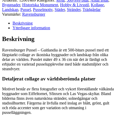
Artikelnr:
12001489
Kategorier:
Resa
,
500-999 bitar
,
Antal Bitar
,
Byggnader
,
Historiska Monument
,
Hobby & Livsstil
,
Kollage
,
Landskap
,
Pussel
,
Pusselmotiv
,
Städer
,
Stränder
,
Trädgårdar
Varumärke:
Ravensburger
Beskrivning
Ytterligare information
Beskrivning
Ravensburger Pussel – Gaitlandia är ett 500-bitars pussel med ett
färgstarkt collage av ikoniska byggnader och landskap från olika
delar av världen. Pusslet mäter 49 x 36 cm när det är färdigt och
erbjuder en varierad pusselupplevelse med både stadsmiljöer och
strandvyer.
Detaljerat collage av världsberömda platser
Motivet består av flera fotografier och vykort föreställande välkända
byggnader som Eiffeltornet, Sfinxen och Las Vegas-skyltar. Bland
bilderna finns även natursköna stränder, solnedgångar och
stadssilhuetter. Färgerna är livfulla med inslag av blått, grönt, gult
och röda accenter som ger variation och utmaning i
pusselläggningen.