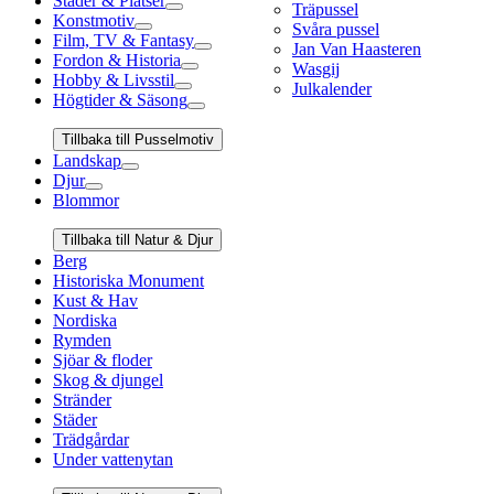
Städer & Platser
Träpussel
Konstmotiv
Svåra pussel
Film, TV & Fantasy
Jan Van Haasteren
Fordon & Historia
Wasgij
Hobby & Livsstil
Julkalender
Högtider & Säsong
Tillbaka till Pusselmotiv
Landskap
Djur
Blommor
Tillbaka till Natur & Djur
Berg
Historiska Monument
Kust & Hav
Nordiska
Rymden
Sjöar & floder
Skog & djungel
Stränder
Städer
Trädgårdar
Under vattenytan