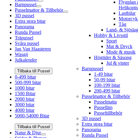
Flygplan
Barnpussel
Helikoptr
Pusselmattor & Tillbehör
Lastbilar
3D pussel
Motorcyk
Extra stora bitar
Tåg
Panorama
Land- & Sjösla
Runda Pussel
Hobby & Livsstil
Träpussel
Sport
Svåra pussel
Mat & Dryck
Jan Van Haasteren
Mode & musik
Wasgij
Högtider & Säsong
Julkalender
Jul & vinter
Barnpussel
Tillbaka till Pussel
1-49 bitar
0-499 bitar
50-99 bitar
500-999 bitar
100-199 bitar
1000 bitar
200-499 bitar
1500 Bitar
Pusselmattor & Tillbehör
2000 bitar
Pusselmatta
3000 bitar
Pussellim
4000 bitar
Pusseltillbehör
5000-54000 Bitar
3D pussel
Extra stora bitar
Tillbaka till Pussel
Panorama
Natur & Djur
Runda Pussel