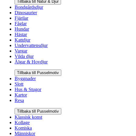
Tillbaka till Natur & Djur
Bondgårdsdjur
Dinosaurier
Fjärilar
Fåglar
Hundar
Hästar
Kattdjur
Undervattensdjur
Vargar
Vilda djur
Älgar & Hovdjur
Tillbaka till Pusselmotiv
Byggnader
Slott
Hus & Stugor
Kartor
Resa
Tillbaka till Pusselmotiv
Klassisk konst
Kollage
Komiska
Människor