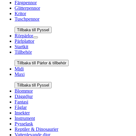
Färgpennor
Glitterpennor
Kritor
Tuschpennor
Tillbaka till Pyssel
Rörpärlor
Pärlplattor
Startkit
Tillbehör
Tillbaka till Pärlor & tillbehör
Midi
Maxi
Tillbaka till Pyssel
Blommor
Däggdjur
Fantasi
Fåglar
Insekter
Instrument
Pysselask
Reptiler & Dinosaurier
Vattenlevande djur