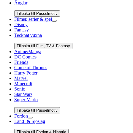
Änglar
Tillbaka till Pusselmotiv
Filmer, serier & spel
Disney
Fantasy
Tecknat vuxna
Tillbaka till Film, TV & Fantasy
Anime/Manga
DC Comics
Friends
Game of Thrones
Harry Potter
Marvel
Minecraft
Sonic
Star Wars
Super Mario
Tillbaka till Pusselmotiv
Fordon
Land- & Sjöslag
Tillbaka till Fordon & Historia