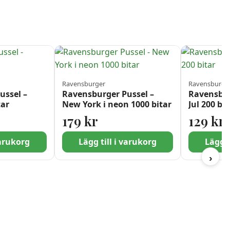
Ravensburger
Ravensburge
ussel –
Ravensburger Pussel –
Ravensbur
tar
New York i neon 1000 bitar
Jul 200 bit
179
kr
129
kr
varukorg
Lägg till i varukorg
Lägg t
›