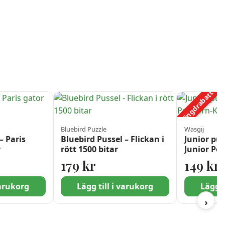
Mängdrabatt
Bluebird Puzzle
Wasgij
– Paris
Bluebird Pussel – Flickan i
Junior pus
r
rött 1500 bitar
Junior Po
bitar
179
kr
149
kr
varukorg
Lägg till i varukorg
Lägg t
›