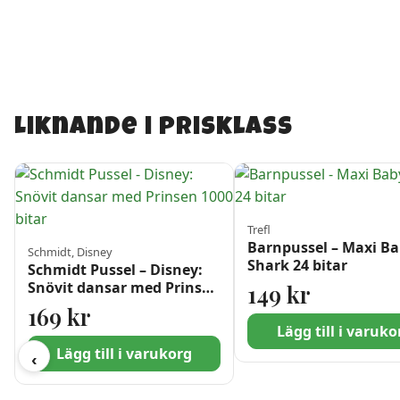
Liknande i prisklass
Trefl
Barnpussel – Maxi B
Schmidt, Disney
Shark 24 bitar
Schmidt Pussel – Disney:
Snövit dansar med Prinsen
149
kr
1000 bitar
169
kr
Lägg till i varuko
Lägg till i varukorg
‹