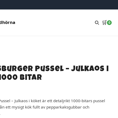
🛒
dhörna
0
burger Pussel – Julkaos i
1000 bitar
ssel – Julkaos i köket är ett detaljrikt 1000-bitars pussel
ån ett mysigt kök fullt av pepparkaksgubbar och
.