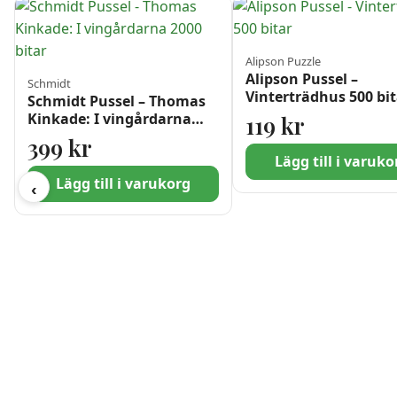
Alipson Puzzle
Alipson Pussel –
Schmidt
Vinterträdhus 500 bi
Schmidt Pussel – Thomas
Kinkade: I vingårdarna
119
kr
2000 bitar
399
kr
Lägg till i varuko
Lägg till i varukorg
‹