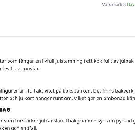
Varumärke:
Rav
ar som fångar en livfull julstämning i ett kök fullt av julba
festlig atmosfär.
figurer är i full aktivitet på köksbänken. Det finns bakve
tter och julkort hänger runt om, vilket ger en ombonad kän
slag
er som förstärker julkänslan. I bakgrunden syns en pyntad 
sken och snöfall.