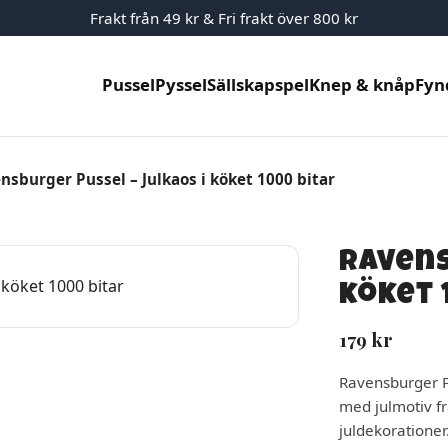
Frakt från 49 kr & Fri frakt över 800 kr
Pussel
Pyssel
Sällskapspel
Knep & knåp
Fyn
nsburger Pussel – Julkaos i köket 1000 bitar
Ravens
köket 
179
kr
Ravensburger Pu
med julmotiv fr
juldekorationer