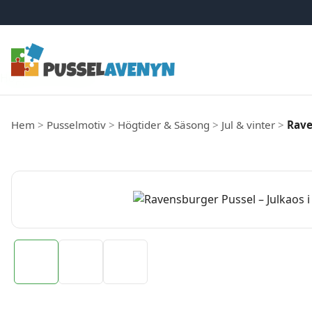
Hoppa till innehåll
Hem
>
Pusselmotiv
>
Högtider & Säsong
>
Jul & vinter
>
Rave