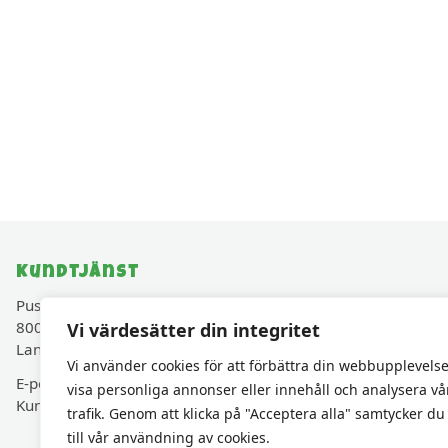
Kundtjänst
Pusselavenyn.se drivs av Cadjam AB (Org.nr 559427-
8003)
Vi värdesätter din integritet
Lancashirevägen 30, 819 40 Karlholmsbruk, Sverige
Vi använder cookies för att förbättra din webbupplevelse
E-post:
kundservice@pusselavenyn.se
visa personliga annonser eller innehåll och analysera vå
Kundservice via e-post • Svar inom 48 h vardagar
trafik. Genom att klicka på "Acceptera alla" samtycker du
till vår användning av cookies.