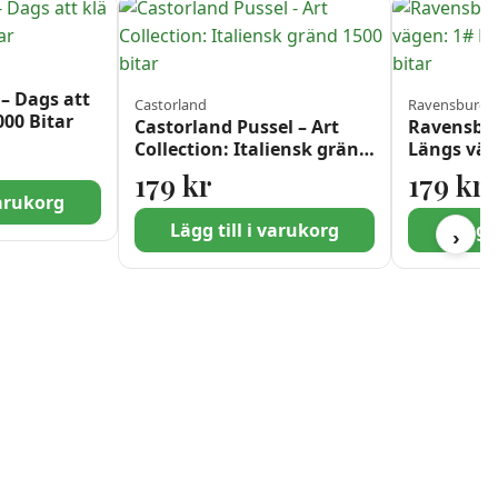
 – Dags att
Castorland
Ravensburge
000 Bitar
Castorland Pussel – Art
Ravensbur
Collection: Italiensk gränd
Längs väg
1500 bitar
Hill Lane 
179
kr
179
kr
varukorg
Lägg till i varukorg
Lägg t
›