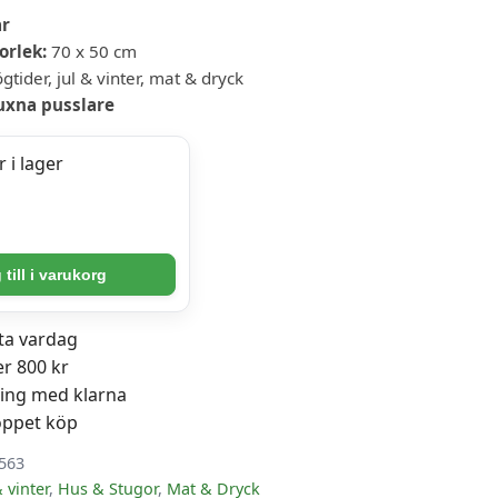
ar
orlek:
70 x 50 cm
tider, jul & vinter, mat & dryck
uxna pusslare
 i lager
er
till i varukorg
sta vardag
er 800 kr
ning med klarna
öppet köp
563
& vinter
,
Hus & Stugor
,
Mat & Dryck