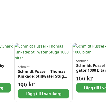
Schmidt
aby
Schmidt Pussel 
Schmidt
gator 1000 bita
Schmidt Pussel – Thomas
Kinkade: Stillwater Stuga
169
kr
1000 bitar
199
kr
rg
Lägg till i 
Lägg till i varukorg