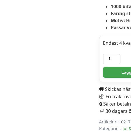
1000 bit
Färdig st
Motiv:
Hög
Passar v
Endast 4 kvar
Ravensburg
Pussel
-
Lägg 
Julkaos
i
🚚 Skickas nä
köket
📦 Fri frakt öv
1000
🔒 Säker betal
bitar
↩️ 30 dagars 
mängd
Artikelnr:
10217
Kategorier:
Jul 