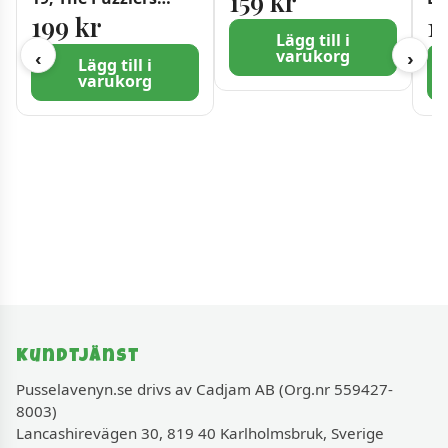
159
kr
Arms! 1000 bitar
Sj
199
kr
1
bi
Lägg till i
varukorg
‹
›
Lägg till i
varukorg
Kundtjänst
Pusselavenyn.se drivs av Cadjam AB (Org.nr 559427-
8003)
Lancashirevägen 30, 819 40 Karlholmsbruk, Sverige