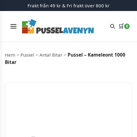
Frakt från 49 kr & Fri frakt över 800 kr
🛒
0
Meny
Hoppa till innehåll
Hem
>
Pussel
>
Antal Bitar
>
Pussel – Kameleont 1000
Bitar