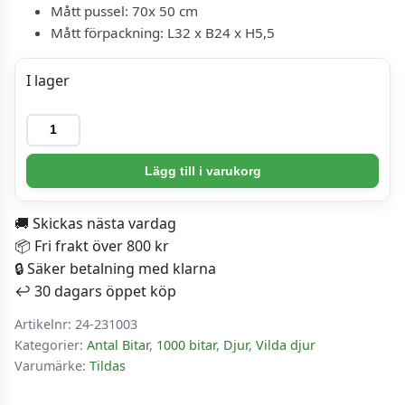
Mått pussel: 70x 50 cm
Mått förpackning: L32 x B24 x H5,5
I lager
Pussel
-
Kameleont
Lägg till i varukorg
1000
Bitar
🚚 Skickas nästa vardag
mängd
📦 Fri frakt över 800 kr
🔒 Säker betalning med klarna
↩️ 30 dagars öppet köp
Artikelnr:
24-231003
Kategorier:
Antal Bitar
,
1000 bitar
,
Djur
,
Vilda djur
Varumärke:
Tildas