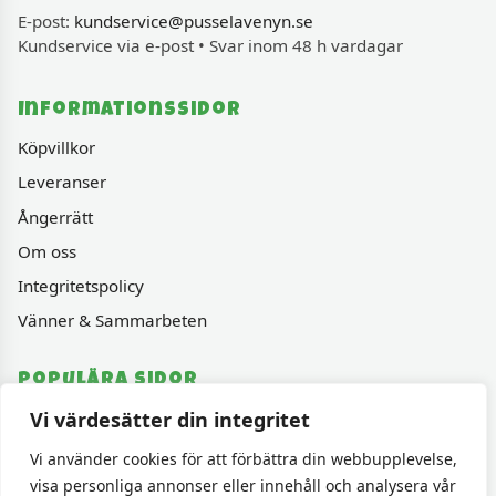
E-post:
kundservice@pusselavenyn.se
Kundservice via e-post • Svar inom 48 h vardagar
Informationssidor
Köpvillkor
Leveranser
Ångerrätt
Om oss
Integritetspolicy
Vänner & Sammarbeten
Populära sidor
Vi värdesätter din integritet
Varumärken
Fyndhörnan
Vi använder cookies för att förbättra din webbupplevelse,
visa personliga annonser eller innehåll och analysera vår
1000 bitars pussel