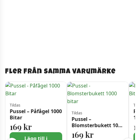
Fler från samma varumärke
Tildas
Til
Pussel – Påfågel 1000
Pu
Tildas
Bitar
10
Pussel –
169
kr
1
Blomsterbukett 1000
bitar
169
kr
Lägg till i