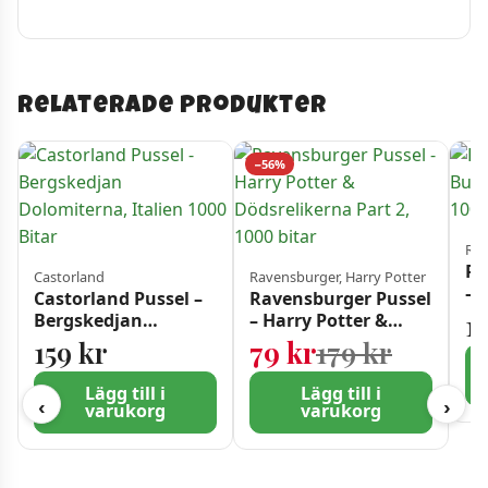
Relaterade produkter
−56%
Rav
Ra
Castorland
Ravensburger, Harry Potter
– 
Castorland Pussel –
Ravensburger Pussel
Ve
1
Bergskedjan
– Harry Potter &
Dolomiterna, Italien
Dödsrelikerna Part
Det urs
Det nuv
159
kr
79
kr
179
kr
1000 Bitar
2, 1000 bitar
Lägg till i
Lägg till i
‹
›
varukorg
varukorg