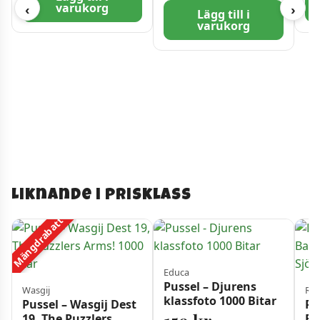
varukorg
‹
›
Lägg till i
varukorg
Liknande i prisklass
Mängdrabatt
Educa
Pussel – Djurens
Wasgij
Rav
klassfoto 1000 Bitar
Pussel – Wasgij Dest
Ra
19, The Puzzlers
Ba