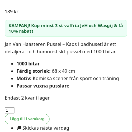
189
kr
KAMPANJ! Köp minst 3 st valfria JvH och Wasgij & få
10% rabatt
Jan Van Haasteren Pussel – Kaos i badhuset! är ett
detaljerat och humoristiskt pussel med 1000 bitar.
1000 bitar
Färdig storlek:
68 x 49 cm
Motiv:
Komiska scener från sport och träning
Passar vuxna pusslare
Endast 2 kvar i lager
Jan
Van
Lägg till i varukorg
Haasteren
🚚 Skickas nästa vardag
Pussel