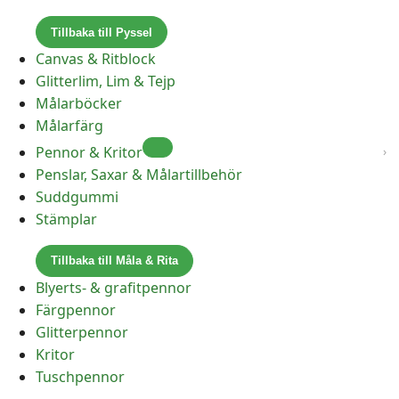
Tillbaka till Pyssel
Canvas & Ritblock
Glitterlim, Lim & Tejp
Målarböcker
Målarfärg
Pennor & Kritor
Penslar, Saxar & Målartillbehör
Suddgummi
Stämplar
Tillbaka till Måla & Rita
Blyerts- & grafitpennor
Färgpennor
Glitterpennor
Kritor
Tuschpennor