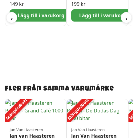
500 bitar
Fågelskådning 1000
10
149
kr
199
kr
1
bitar
Lägg till i varukorg
Lägg till i varukorg
‹
›
Fler från samma varumärke
Mängdrabatt
Mängdrabatt
Mäng
Jan Van Haasteren
Jan Van Haasteren
Ja
Jan van Haasteren
Jan Van Haasteren
J