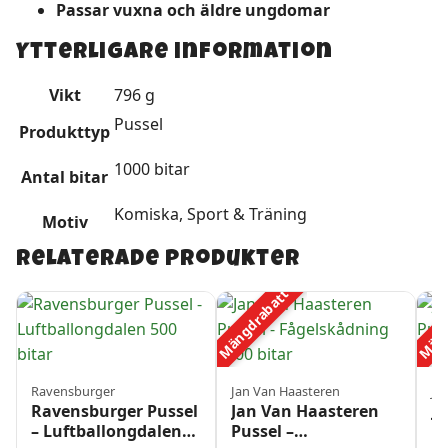
Passar vuxna och äldre ungdomar
Ytterligare information
Vikt
796 g
Pussel
Produkttyp
1000 bitar
Antal bitar
Komiska, Sport & Träning
Motiv
Relaterade produkter
Mängdrabatt
Mäng
Ravensburger
Jan Van Haasteren
Ja
Ravensburger Pussel
Jan Van Haasteren
J
– Luftballongdalen
Pussel –
Pu