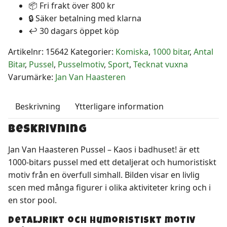
📦 Fri frakt över 800 kr
-
🔒 Säker betalning med klarna
Kaos
↩️ 30 dagars öppet köp
i
badhuset!
Artikelnr:
15642
Kategorier:
Komiska
,
1000 bitar
,
Antal
1000
Bitar
,
Pussel
,
Pusselmotiv
,
Sport
,
Tecknat vuxna
Bitar
Varumärke:
Jan Van Haasteren
mängd
Beskrivning
Ytterligare information
Beskrivning
Jan Van Haasteren Pussel – Kaos i badhuset! är ett
1000-bitars pussel med ett detaljerat och humoristiskt
motiv från en överfull simhall. Bilden visar en livlig
scen med många figurer i olika aktiviteter kring och i
en stor pool.
Detaljrikt och humoristiskt motiv