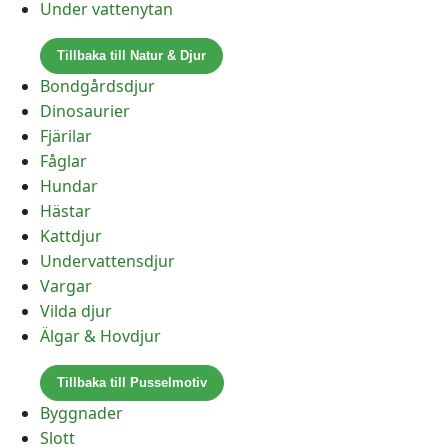
Under vattenytan
Tillbaka till Natur & Djur
Bondgårdsdjur
Dinosaurier
Fjärilar
Fåglar
Hundar
Hästar
Kattdjur
Undervattensdjur
Vargar
Vilda djur
Älgar & Hovdjur
Tillbaka till Pusselmotiv
Byggnader
Slott