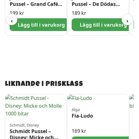
Pussel – Grand Café
Pussel – De Dödas
P
1000 bitar
Dag 1000 bitar
10
199
kr
189
kr
1
‹
›
Lägg till i varukorg
Lägg till i varukorg
Liknande i prisklass
Alga
Fia-Ludo
Ed
Pu
Schmidt, Disney
bi
169
kr
Schmidt Pussel –
Disney: Micke och
1