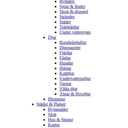
Rymden
Sjöar & floder
Skog & djungel
Stränder
Städer
Trädgårdar
Under vattenytan
Djur
Bondgårdsdjur
Dinosaurier
Fjärilar
Fåglar
Hundar
Hästar
Kattdjur
Undervattensdjur
Vargar
Vilda djur
Älgar & Hovdjur
Blommor
Städer & Platser
Byggnader
Slott
Hus & Stugor
Kartor