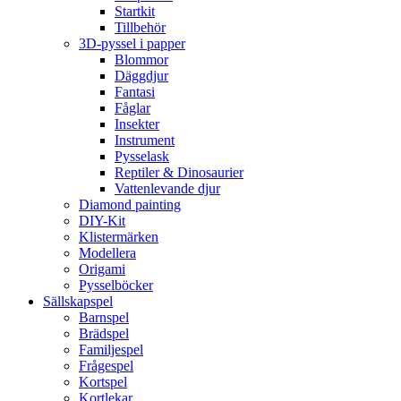
Startkit
Tillbehör
3D-pyssel i papper
Blommor
Däggdjur
Fantasi
Fåglar
Insekter
Instrument
Pysselask
Reptiler & Dinosaurier
Vattenlevande djur
Diamond painting
DIY-Kit
Klistermärken
Modellera
Origami
Pysselböcker
Sällskapspel
Barnspel
Brädspel
Familjespel
Frågespel
Kortspel
Kortlekar