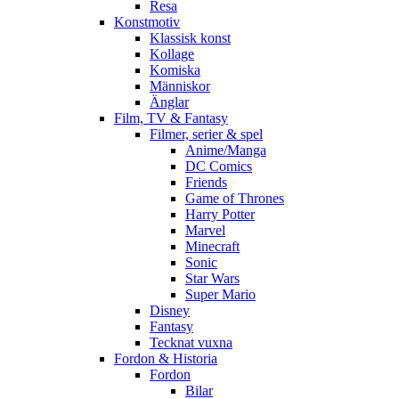
Resa
Konstmotiv
Klassisk konst
Kollage
Komiska
Människor
Änglar
Film, TV & Fantasy
Filmer, serier & spel
Anime/Manga
DC Comics
Friends
Game of Thrones
Harry Potter
Marvel
Minecraft
Sonic
Star Wars
Super Mario
Disney
Fantasy
Tecknat vuxna
Fordon & Historia
Fordon
Bilar