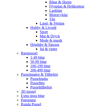
Båtar & Skepp
Flygplan & Helikoptrar
Lastbilar
Motorcyklar
Tåg
Land- & Sjöslag
Hobby & Livsstil
Sport
Mat & Dryck
Mode & musik
Högtider & Säsong
Jul & vinter
Barnpussel
1-49 bitar
50-99 bitar
100-199 bitar
200-499 bitar
Pusselmattor & Tillbehör
Pusselmatta
Pussellim
Pusseltillbehör
3D pussel
Extra stora bitar
Panorama
Runda Pussel