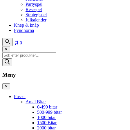
Partyspel
Resespel
Strategispel
Julkalender
Knep & knåp
Fyndhörna
🛒
0
✕
Produktsökning
Meny
✕
Pussel
Antal Bitar
0-499 bitar
500-999 bitar
1000 bitar
1500 Bitar
2000 bitar