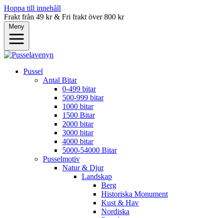
Hoppa till innehåll
Frakt från 49 kr & Fri frakt över 800 kr
Meny
Pussel
Antal Bitar
0-499 bitar
500-999 bitar
1000 bitar
1500 Bitar
2000 bitar
3000 bitar
4000 bitar
5000-54000 Bitar
Pusselmotiv
Natur & Djur
Landskap
Berg
Historiska Monument
Kust & Hav
Nordiska