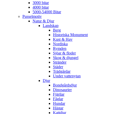
3000 bitar
4000 bitar
5000-54000 Bitar
Pusselmotiv
Natur & Djur
Landskap
Berg
Historiska Monument
Kust & Hav
Nordiska
Rymden
Sjöar & floder
Skog & djungel
Stränder
Städer
Trädgårdar
Under vattenytan
Djur
Bondgårdsdjur
Dinosaurier
Fjärilar
Fåglar
Hundar
Hästar
Kattdjur