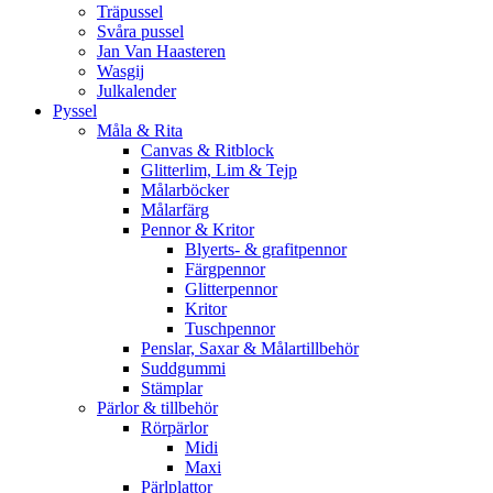
Träpussel
Svåra pussel
Jan Van Haasteren
Wasgij
Julkalender
Pyssel
Måla & Rita
Canvas & Ritblock
Glitterlim, Lim & Tejp
Målarböcker
Målarfärg
Pennor & Kritor
Blyerts- & grafitpennor
Färgpennor
Glitterpennor
Kritor
Tuschpennor
Penslar, Saxar & Målartillbehör
Suddgummi
Stämplar
Pärlor & tillbehör
Rörpärlor
Midi
Maxi
Pärlplattor