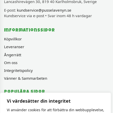
Lancashirevägen 30, 819 40 Karlholmsbruk, Sverige
E-post:
kundservice@pusselavenyn.se
Kundservice via e-post • Svar inom 48 h vardagar
Informationssidor
Köpvillkor
Leveranser
Ångerrätt
Om oss
Integritetspolicy
Vänner & Sammarbeten
Populära sidor
Vi värdesätter din integritet
Varumärken
Fyndhörnan
Vi använder cookies för att förbättra din webbupplevelse,