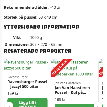
Rekommenderad ålder:
+12 år
Storlek på pussel:
68 x 49 cm
Ytterligare information
Vikt
1000 g
Dimensioner
365 × 270 × 65 mm
Relaterade produkter
Mängdrabatt
Mängd
Ravensburger
Ravensburger Pussel
Jan Van Haasteren
Jan
– Jazzy! 500 bitar
Jan Van Haasteren
Ja
Pussel – Kul på
Pu
159
kr
Skateparken 1000
fe
189
kr
19
bitar
Lägg till i
varukorg
‹
›