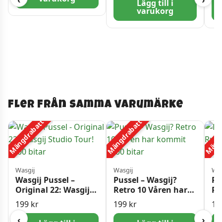
Lägg till i
varukorg
Fler från samma varumärke
Mängdrabatt
Mängdrabatt
Mängd
Wasgij
Wasgij
Was
Wasgij Pussel –
Pussel – Wasgij?
Pu
Original 22: Wasgij
Retro 10 Våren har
Ru
Studio Tour! 1000
kommit 1000 bitar
10
199
kr
199
kr
18
bitar
‹
›