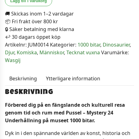
Lägg till i varukorg
Mystery
🚚 Skickas inom 1–2 vardagar
24
📦 Fri frakt över 800 kr
Underhållning
🔒 Säker betalning med klarna
på
↩️ 30 dagars öppet köp
museet
Artikelnr:
JUM0014
Kategorier:
1000 bitar
,
Dinosaurier
,
1000
Djur
,
Komiska
,
Människor
,
Tecknat vuxna
Varumärke:
bitar
Wasgij
mängd
Beskrivning
Ytterligare information
Beskrivning
Förbered dig på en fängslande och kulturell resa
genom tid och rum med Pussel – Mystery 24
Underhållning på museet 1000 bitar.
Dyk in i den spännande världen av konst, historia och