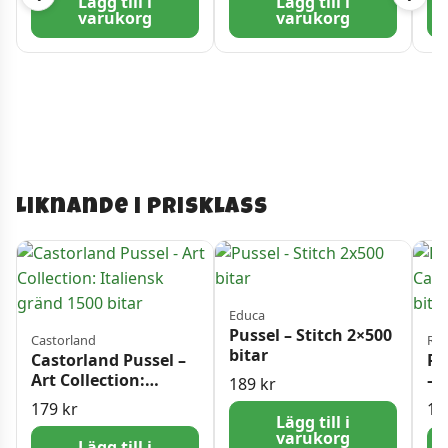
Lägg till i
Lägg till i
varukorg
varukorg
Liknande i prisklass
Educa
Pussel – Stitch 2×500
Castorland
Rav
bitar
Castorland Pussel –
Ra
Art Collection:
– 
189
kr
Italiensk gränd 1500
Hu
179
kr
17
bitar
Lägg till i
varukorg
Lägg till i