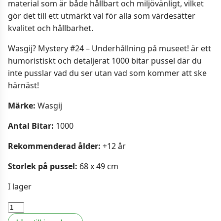
material som är både hållbart och miljövänligt, vilket
gör det till ett utmärkt val för alla som värdesätter
kvalitet och hållbarhet.
Wasgij? Mystery #24 – Underhållning på museet! är ett
humoristiskt och detaljerat 1000 bitar pussel där du
inte pusslar vad du ser utan vad som kommer att ske
härnäst!
Märke:
Wasgij
Antal Bitar:
1000
Rekommenderad ålder:
+12 år
Storlek på pussel:
68 x 49 cm
I lager
Pussel
-