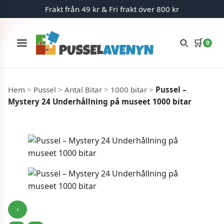
Mängdrabatt
Frakt från 49 kr & Fri frakt över 800 kr
🛒
0
Meny
Hoppa till innehåll
Hem
>
Pussel
>
Antal Bitar
>
1000 bitar
>
Pussel –
Mystery 24 Underhållning på museet 1000 bitar
‹