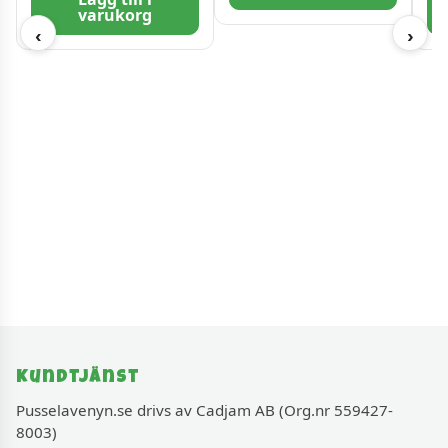
varukorg
‹
›
Kundtjänst
Pusselavenyn.se drivs av Cadjam AB (Org.nr 559427-
8003)