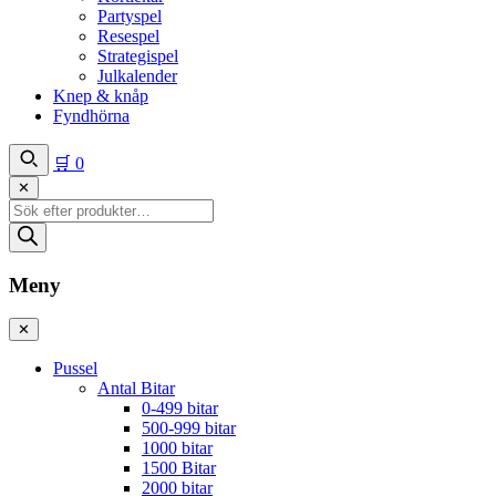
Partyspel
Resespel
Strategispel
Julkalender
Knep & knåp
Fyndhörna
🛒
0
✕
Produktsökning
Meny
✕
Pussel
Antal Bitar
0-499 bitar
500-999 bitar
1000 bitar
1500 Bitar
2000 bitar