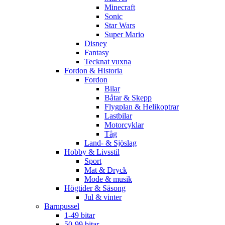
Minecraft
Sonic
Star Wars
Super Mario
Disney
Fantasy
Tecknat vuxna
Fordon & Historia
Fordon
Bilar
Båtar & Skepp
Flygplan & Helikoptrar
Lastbilar
Motorcyklar
Tåg
Land- & Sjöslag
Hobby & Livsstil
Sport
Mat & Dryck
Mode & musik
Högtider & Säsong
Jul & vinter
Barnpussel
1-49 bitar
50-99 bitar