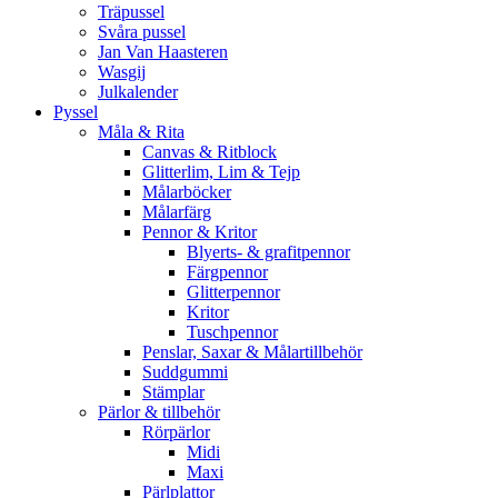
Träpussel
Svåra pussel
Jan Van Haasteren
Wasgij
Julkalender
Pyssel
Måla & Rita
Canvas & Ritblock
Glitterlim, Lim & Tejp
Målarböcker
Målarfärg
Pennor & Kritor
Blyerts- & grafitpennor
Färgpennor
Glitterpennor
Kritor
Tuschpennor
Penslar, Saxar & Målartillbehör
Suddgummi
Stämplar
Pärlor & tillbehör
Rörpärlor
Midi
Maxi
Pärlplattor