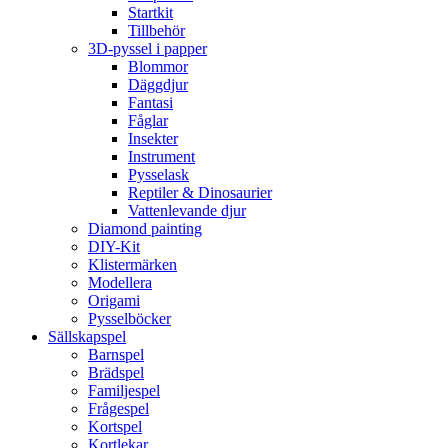
Startkit
Tillbehör
3D-pyssel i papper
Blommor
Däggdjur
Fantasi
Fåglar
Insekter
Instrument
Pysselask
Reptiler & Dinosaurier
Vattenlevande djur
Diamond painting
DIY-Kit
Klistermärken
Modellera
Origami
Pysselböcker
Sällskapspel
Barnspel
Brädspel
Familjespel
Frågespel
Kortspel
Kortlekar