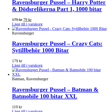
Ravensburger Pussel – Harry Potter
& Dödsrelikerna Part 1, 1000 bitar
Det
Det
179
kr
79
kr
ursprungliga
nuvarande
Lägg till i varukorg
priset
priset
var:
är:
Ravensburger
179 kr.
79 kr.
Ravensburger Pussel – Crazy Cats:
Sytillbehör 1000 Bitar
179
kr
Lägg till i varukorg
Batman, Ravensburger
Ravensburger Pussel – Batman &
Batmobile 100 bitar XXL
119
kr
Lägg till i varukorg