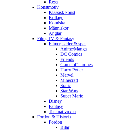
Resa
Konstmotiv
Klassisk konst
Kollage
Komiska
Människor
Änglar
Film, TV & Fantasy
Filmer, serier & spel
Anime/Manga
DC Comics
Friends
Game of Thrones
Harry Potter
Marvel
Minecraft
Sonic
Star Wars
Super Mario
Disney
Fantasy
Tecknat vuxna
Fordon & Historia
Fordon
Bilar