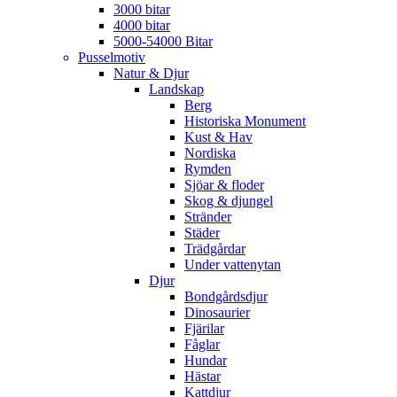
3000 bitar
4000 bitar
5000-54000 Bitar
Pusselmotiv
Natur & Djur
Landskap
Berg
Historiska Monument
Kust & Hav
Nordiska
Rymden
Sjöar & floder
Skog & djungel
Stränder
Städer
Trädgårdar
Under vattenytan
Djur
Bondgårdsdjur
Dinosaurier
Fjärilar
Fåglar
Hundar
Hästar
Kattdjur