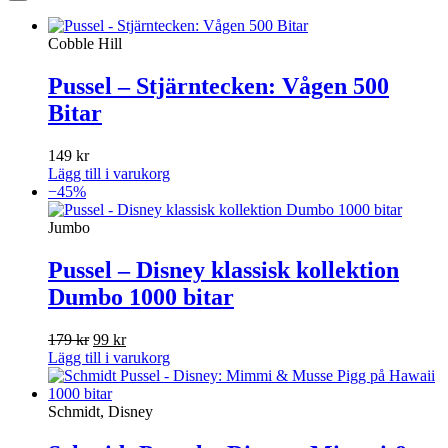
Cobble Hill
Pussel – Stjärntecken: Vågen 500
Bitar
149
kr
Lägg till i varukorg
−45%
Jumbo
Pussel – Disney klassisk kollektion
Dumbo 1000 bitar
Det
Det
179
kr
99
kr
ursprungliga
nuvarande
Lägg till i varukorg
priset
priset
var:
är:
179 kr.
99 kr.
Schmidt, Disney