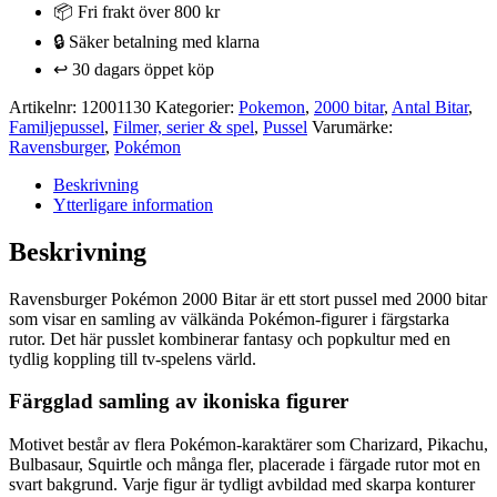
2000
📦 Fri frakt över 800 kr
Bitar
🔒 Säker betalning med klarna
mängd
↩️ 30 dagars öppet köp
Artikelnr:
12001130
Kategorier:
Pokemon
,
2000 bitar
,
Antal Bitar
,
Familjepussel
,
Filmer, serier & spel
,
Pussel
Varumärke:
Ravensburger
,
Pokémon
Beskrivning
Ytterligare information
Beskrivning
Ravensburger Pokémon 2000 Bitar är ett stort pussel med 2000 bitar
som visar en samling av välkända Pokémon-figurer i färgstarka
rutor. Det här pusslet kombinerar fantasy och popkultur med en
tydlig koppling till tv-spelens värld.
Färgglad samling av ikoniska figurer
Motivet består av flera Pokémon-karaktärer som Charizard, Pikachu,
Bulbasaur, Squirtle och många fler, placerade i färgade rutor mot en
svart bakgrund. Varje figur är tydligt avbildad med skarpa konturer