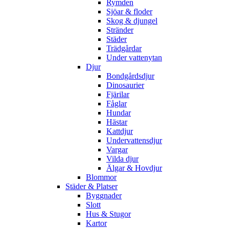
Rymden
Sjöar & floder
Skog & djungel
Stränder
Städer
Trädgårdar
Under vattenytan
Djur
Bondgårdsdjur
Dinosaurier
Fjärilar
Fåglar
Hundar
Hästar
Kattdjur
Undervattensdjur
Vargar
Vilda djur
Älgar & Hovdjur
Blommor
Städer & Platser
Byggnader
Slott
Hus & Stugor
Kartor