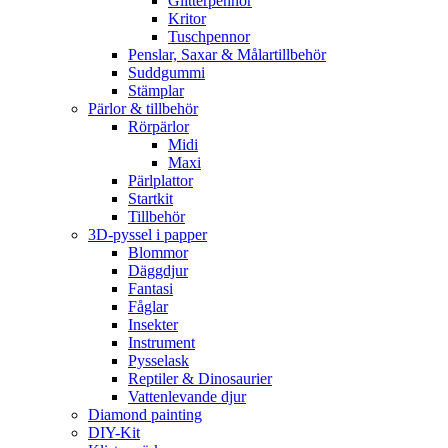
Glitterpennor
Kritor
Tuschpennor
Penslar, Saxar & Målartillbehör
Suddgummi
Stämplar
Pärlor & tillbehör
Rörpärlor
Midi
Maxi
Pärlplattor
Startkit
Tillbehör
3D-pyssel i papper
Blommor
Däggdjur
Fantasi
Fåglar
Insekter
Instrument
Pysselask
Reptiler & Dinosaurier
Vattenlevande djur
Diamond painting
DIY-Kit