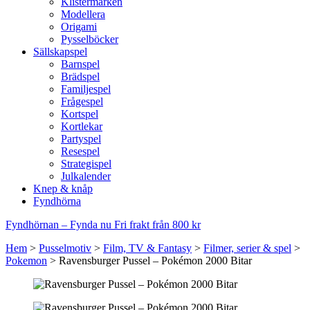
Klistermärken
Modellera
Origami
Pysselböcker
Sällskapspel
Barnspel
Brädspel
Familjespel
Frågespel
Kortspel
Kortlekar
Partyspel
Resespel
Strategispel
Julkalender
Knep & knåp
Fyndhörna
Fyndhörnan – Fynda nu
Fri frakt från 800 kr
Hem
>
Pusselmotiv
>
Film, TV & Fantasy
>
Filmer, serier & spel
>
Pokemon
>
Ravensburger Pussel – Pokémon 2000 Bitar