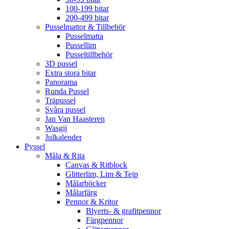
100-199 bitar
200-499 bitar
Pusselmattor & Tillbehör
Pusselmatta
Pussellim
Pusseltillbehör
3D pussel
Extra stora bitar
Panorama
Runda Pussel
Träpussel
Svåra pussel
Jan Van Haasteren
Wasgij
Julkalender
Pyssel
Måla & Rita
Canvas & Ritblock
Glitterlim, Lim & Tejp
Målarböcker
Målarfärg
Pennor & Kritor
Blyerts- & grafitpennor
Färgpennor