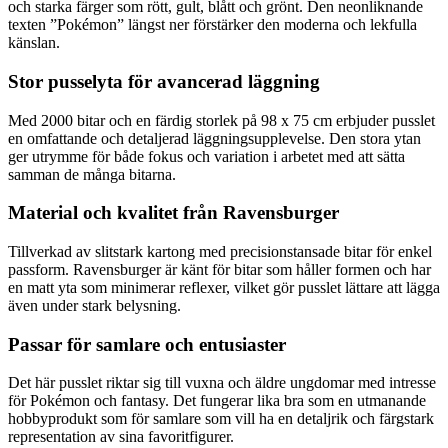
och starka färger som rött, gult, blått och grönt. Den neonliknande
texten ”Pokémon” längst ner förstärker den moderna och lekfulla
känslan.
Stor pusselyta för avancerad läggning
Med 2000 bitar och en färdig storlek på 98 x 75 cm erbjuder pusslet
en omfattande och detaljerad läggningsupplevelse. Den stora ytan
ger utrymme för både fokus och variation i arbetet med att sätta
samman de många bitarna.
Material och kvalitet från Ravensburger
Tillverkad av slitstark kartong med precisionstansade bitar för enkel
passform. Ravensburger är känt för bitar som håller formen och har
en matt yta som minimerar reflexer, vilket gör pusslet lättare att lägga
även under stark belysning.
Passar för samlare och entusiaster
Det här pusslet riktar sig till vuxna och äldre ungdomar med intresse
för Pokémon och fantasy. Det fungerar lika bra som en utmanande
hobbyprodukt som för samlare som vill ha en detaljrik och färgstark
representation av sina favoritfigurer.