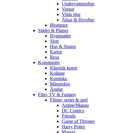
Undervattensdjur
Vargar
Vilda djur
Älgar & Hovdjur
Blommor
Städer & Platser
Byggnader
Slott
Hus & Stugor
Kartor
Resa
Konstmotiv
Klassisk konst
Kollage
Komiska
Människor
Änglar
Film, TV & Fantasy
Filmer, serier & spel
Anime/Manga
DC Comics
Friends
Game of Thrones
Harry Potter
Marvel