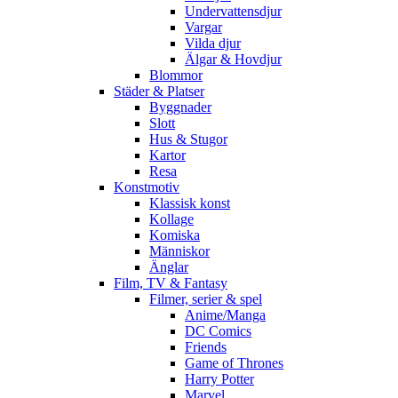
Undervattensdjur
Vargar
Vilda djur
Älgar & Hovdjur
Blommor
Städer & Platser
Byggnader
Slott
Hus & Stugor
Kartor
Resa
Konstmotiv
Klassisk konst
Kollage
Komiska
Människor
Änglar
Film, TV & Fantasy
Filmer, serier & spel
Anime/Manga
DC Comics
Friends
Game of Thrones
Harry Potter
Marvel