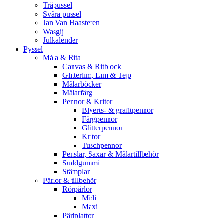
Träpussel
Svåra pussel
Jan Van Haasteren
Wasgij
Julkalender
Pyssel
Måla & Rita
Canvas & Ritblock
Glitterlim, Lim & Tejp
Målarböcker
Målarfärg
Pennor & Kritor
Blyerts- & grafitpennor
Färgpennor
Glitterpennor
Kritor
Tuschpennor
Penslar, Saxar & Målartillbehör
Suddgummi
Stämplar
Pärlor & tillbehör
Rörpärlor
Midi
Maxi
Pärlplattor