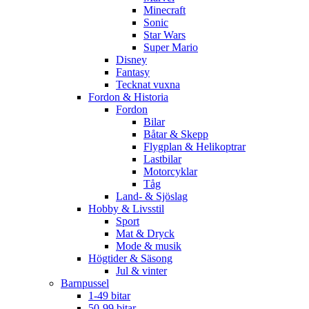
Minecraft
Sonic
Star Wars
Super Mario
Disney
Fantasy
Tecknat vuxna
Fordon & Historia
Fordon
Bilar
Båtar & Skepp
Flygplan & Helikoptrar
Lastbilar
Motorcyklar
Tåg
Land- & Sjöslag
Hobby & Livsstil
Sport
Mat & Dryck
Mode & musik
Högtider & Säsong
Jul & vinter
Barnpussel
1-49 bitar
50-99 bitar