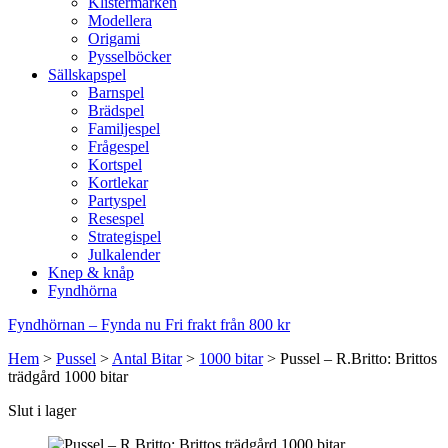
Klistermärken
Modellera
Origami
Pysselböcker
Sällskapspel
Barnspel
Brädspel
Familjespel
Frågespel
Kortspel
Kortlekar
Partyspel
Resespel
Strategispel
Julkalender
Knep & knåp
Fyndhörna
Fyndhörnan – Fynda nu
Fri frakt från 800 kr
Hem
>
Pussel
>
Antal Bitar
>
1000 bitar
>
Pussel – R.Britto: Brittos
trädgård 1000 bitar
Slut i lager