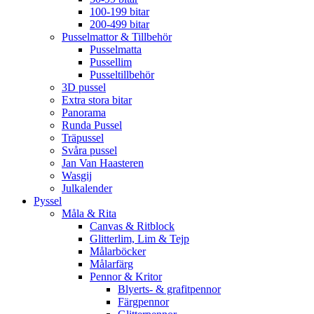
100-199 bitar
200-499 bitar
Pusselmattor & Tillbehör
Pusselmatta
Pussellim
Pusseltillbehör
3D pussel
Extra stora bitar
Panorama
Runda Pussel
Träpussel
Svåra pussel
Jan Van Haasteren
Wasgij
Julkalender
Pyssel
Måla & Rita
Canvas & Ritblock
Glitterlim, Lim & Tejp
Målarböcker
Målarfärg
Pennor & Kritor
Blyerts- & grafitpennor
Färgpennor