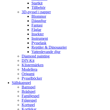
Startkit
Tillbehör
3D-pyssel i papper
Blommor
Däggdjur
Fantasi
Fåglar
Insekter
Instrument
Pysselask
Reptiler & Dinosaurier
Vattenlevande djur
Diamond painting
DIY-Kit
Klistermärken
Modellera
Origami
Pysselböcker
Sällskapspel
Barnspel
Brädspel
Familjespel
Frågespel
Kortspel
Kortlekar