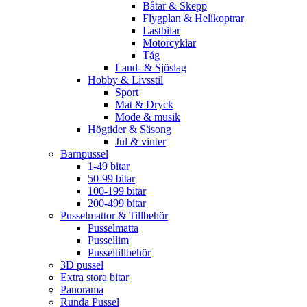
Båtar & Skepp
Flygplan & Helikoptrar
Lastbilar
Motorcyklar
Tåg
Land- & Sjöslag
Hobby & Livsstil
Sport
Mat & Dryck
Mode & musik
Högtider & Säsong
Jul & vinter
Barnpussel
1-49 bitar
50-99 bitar
100-199 bitar
200-499 bitar
Pusselmattor & Tillbehör
Pusselmatta
Pussellim
Pusseltillbehör
3D pussel
Extra stora bitar
Panorama
Runda Pussel