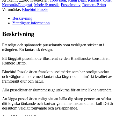
Artikelnr:
22986
Kategorier:
1000 bitar
,
Antal Bitar
,
Klassisk konst
,
Konstnär/Fotograf
,
Mode & musik
,
Pusselmotiv
,
Romero Britto
Varumärke:
Bluebird Puzzle
Beskrivning
Ytterligare information
Beskrivning
Ett roligt och spännande pusselmotiv som verkligen sticker ut i
mängden. En fantastisk design.
Ett färgglatt pusselmotiv illustrerat av den Brasilianske konstnären
Romero Britto.
Bluebird Puzzle är ett franskt pusselmärke som har otroligt vackra
och välgjorda motiv med fantastiska färger och i utmärkt kvalitet av
framförallt djur och natur.
Alla pusselbitar är slumpmässigt utskurna för att inte likna varandra.
Att lägga pussel är ett roligt sätt att hålla dig skarp genom att stärka
ditt logiska tänkande och kortvariga minne medan du har kul! Det är
dessutom väldigt rogivande och avslappnande.