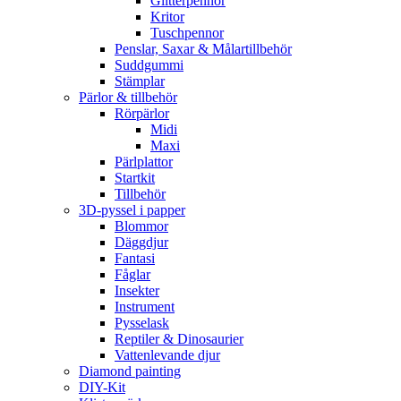
Glitterpennor
Kritor
Tuschpennor
Penslar, Saxar & Målartillbehör
Suddgummi
Stämplar
Pärlor & tillbehör
Rörpärlor
Midi
Maxi
Pärlplattor
Startkit
Tillbehör
3D-pyssel i papper
Blommor
Däggdjur
Fantasi
Fåglar
Insekter
Instrument
Pysselask
Reptiler & Dinosaurier
Vattenlevande djur
Diamond painting
DIY-Kit