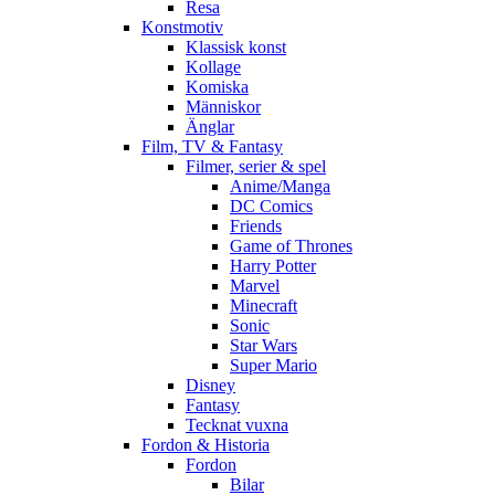
Resa
Konstmotiv
Klassisk konst
Kollage
Komiska
Människor
Änglar
Film, TV & Fantasy
Filmer, serier & spel
Anime/Manga
DC Comics
Friends
Game of Thrones
Harry Potter
Marvel
Minecraft
Sonic
Star Wars
Super Mario
Disney
Fantasy
Tecknat vuxna
Fordon & Historia
Fordon
Bilar