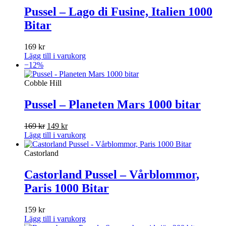
Pussel – Lago di Fusine, Italien 1000
Bitar
169
kr
Lägg till i varukorg
−12%
Cobble Hill
Pussel – Planeten Mars 1000 bitar
Det
Det
169
kr
149
kr
ursprungliga
nuvarande
Lägg till i varukorg
priset
priset
var:
är:
Castorland
169 kr.
149 kr.
Castorland Pussel – Vårblommor,
Paris 1000 Bitar
159
kr
Lägg till i varukorg