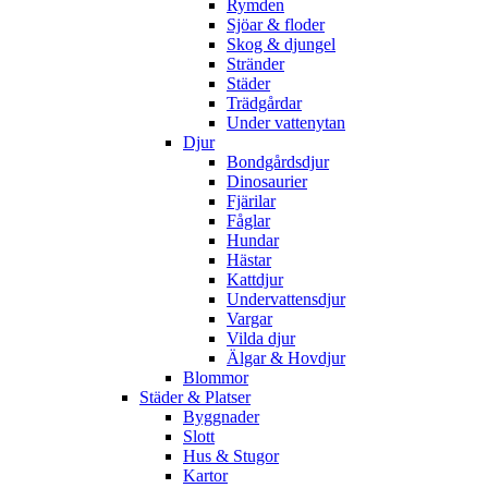
Rymden
Sjöar & floder
Skog & djungel
Stränder
Städer
Trädgårdar
Under vattenytan
Djur
Bondgårdsdjur
Dinosaurier
Fjärilar
Fåglar
Hundar
Hästar
Kattdjur
Undervattensdjur
Vargar
Vilda djur
Älgar & Hovdjur
Blommor
Städer & Platser
Byggnader
Slott
Hus & Stugor
Kartor