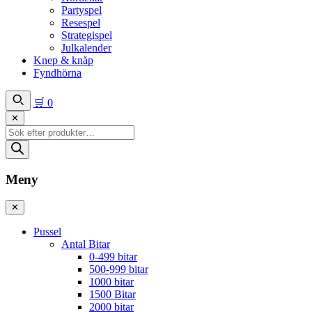
Partyspel
Resespel
Strategispel
Julkalender
Knep & knåp
Fyndhörna
🛒
0
✕
Produktsökning
Meny
✕
Pussel
Antal Bitar
0-499 bitar
500-999 bitar
1000 bitar
1500 Bitar
2000 bitar