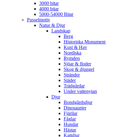
3000 bitar
4000 bitar
5000-54000 Bitar
Pusselmotiv
Natur & Djur
Landskap
Berg
Historiska Monument
Kust & Hav
Nordiska
Rymden
Sjöar & floder
Skog & djungel
Stränder
Städer
Trädgårdar
Under vattenytan
Djur
Bondgårdsdjur
Dinosaurier
Fjärilar
Fåglar
Hundar
Hästar
Kattdjur