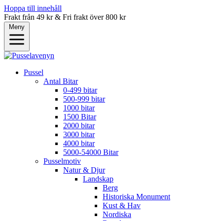
Hoppa till innehåll
Frakt från 49 kr & Fri frakt över 800 kr
Meny
Pussel
Antal Bitar
0-499 bitar
500-999 bitar
1000 bitar
1500 Bitar
2000 bitar
3000 bitar
4000 bitar
5000-54000 Bitar
Pusselmotiv
Natur & Djur
Landskap
Berg
Historiska Monument
Kust & Hav
Nordiska