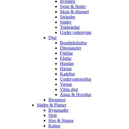
Rymden
Sjöar & floder
Skog & djungel
Stränder
Städer
Trädgårdar
Under vattenytan
Djur
Bondgårdsdjur
Dinosaurier
Fjärilar
Fåglar
Hundar
Hästar
Kattdjur
Undervattensdjur
Vargar
Vilda djur
Älgar & Hovdjur
Blommor
Städer & Platser
Byggnader
Slott
Hus & Stugor
Kartor