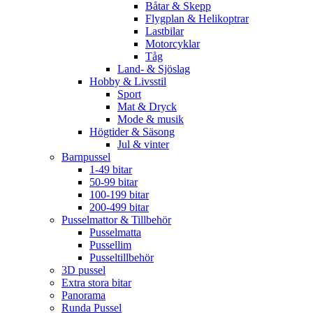
Båtar & Skepp
Flygplan & Helikoptrar
Lastbilar
Motorcyklar
Tåg
Land- & Sjöslag
Hobby & Livsstil
Sport
Mat & Dryck
Mode & musik
Högtider & Säsong
Jul & vinter
Barnpussel
1-49 bitar
50-99 bitar
100-199 bitar
200-499 bitar
Pusselmattor & Tillbehör
Pusselmatta
Pussellim
Pusseltillbehör
3D pussel
Extra stora bitar
Panorama
Runda Pussel