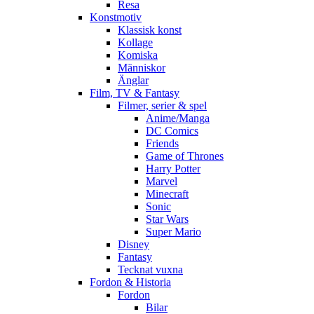
Resa
Konstmotiv
Klassisk konst
Kollage
Komiska
Människor
Änglar
Film, TV & Fantasy
Filmer, serier & spel
Anime/Manga
DC Comics
Friends
Game of Thrones
Harry Potter
Marvel
Minecraft
Sonic
Star Wars
Super Mario
Disney
Fantasy
Tecknat vuxna
Fordon & Historia
Fordon
Bilar