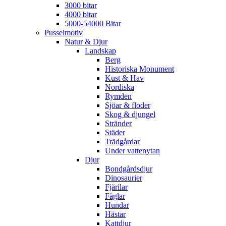
3000 bitar
4000 bitar
5000-54000 Bitar
Pusselmotiv
Natur & Djur
Landskap
Berg
Historiska Monument
Kust & Hav
Nordiska
Rymden
Sjöar & floder
Skog & djungel
Stränder
Städer
Trädgårdar
Under vattenytan
Djur
Bondgårdsdjur
Dinosaurier
Fjärilar
Fåglar
Hundar
Hästar
Kattdjur