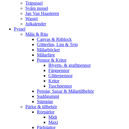
Träpussel
Svåra pussel
Jan Van Haasteren
Wasgij
Julkalender
Pyssel
Måla & Rita
Canvas & Ritblock
Glitterlim, Lim & Tejp
Målarböcker
Målarfärg
Pennor & Kritor
Blyerts- & grafitpennor
Färgpennor
Glitterpennor
Kritor
Tuschpennor
Penslar, Saxar & Målartillbehör
Suddgummi
Stämplar
Pärlor & tillbehör
Rörpärlor
Midi
Maxi
Pärlplattor