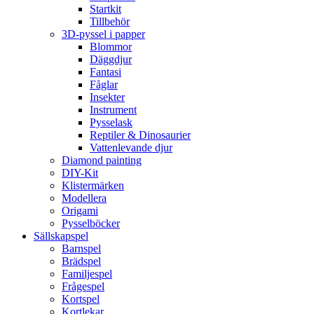
Startkit
Tillbehör
3D-pyssel i papper
Blommor
Däggdjur
Fantasi
Fåglar
Insekter
Instrument
Pysselask
Reptiler & Dinosaurier
Vattenlevande djur
Diamond painting
DIY-Kit
Klistermärken
Modellera
Origami
Pysselböcker
Sällskapspel
Barnspel
Brädspel
Familjespel
Frågespel
Kortspel
Kortlekar