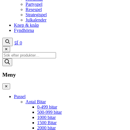
Partyspel
Resespel
Strategispel
Julkalender
Knep & knåp
Fyndhörna
🛒
0
✕
Produktsökning
Meny
✕
Pussel
Antal Bitar
0-499 bitar
500-999 bitar
1000 bitar
1500 Bitar
2000 bitar