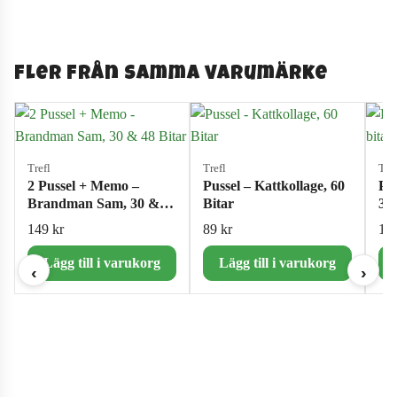
Fler från samma varumärke
Trefl
Trefl
Tref
2 Pussel + Memo –
Pussel – Kattkollage, 60
Pus
Brandman Sam, 30 &
Bitar
300
48 Bitar
149
kr
89
kr
11
Lägg till i varukorg
Lägg till i varukorg
‹
›