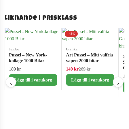
Liknande i prisklass
−45%
Jumbo
Grafika
Pussel – New York-
Art Pussel – Mitt valfria
Sch
kollage 1000 Bitar
vapen 2000 bitar
Sc
Go
Det ursprungliga prise
Det nuvarande priset 
189
kr
149
kr
269
kr
100
16
Lägg till i varukorg
Lägg till i varukorg
‹
›