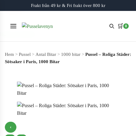
Frakt från 49 kr & Fri frakt över 800 kr
Slut i lager
Slut i lager
🛒
0
Meny
Hoppa till innehåll
Hem
>
Pussel
>
Antal Bitar
>
1000 bitar
>
Pussel – Roliga Städer:
Sötsaker i Paris, 1000 Bitar
‹