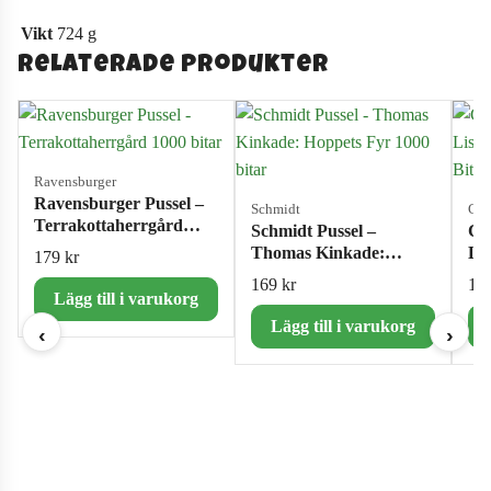
Vikt
724 g
Relaterade produkter
Ravensburger
Ravensburger Pussel –
Schmidt
Cas
Terrakottaherrgård
Schmidt Pussel –
Ca
1000 bitar
Thomas Kinkade:
Li
179
kr
Hoppets Fyr 1000 bitar
10
169
kr
15
Lägg till i varukorg
Lägg till i varukorg
‹
›