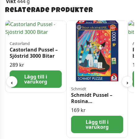
Vikt
444 g
Relaterade produkter
Castorland
Art
Castorland Pussel –
Pu
Sjöstrid 3000 Bitar
bi
289
kr
17
Lägg till i
varukorg
‹
›
Schmidt
Schmidt Pussel –
Rosina
Wachtmeister: Glad
169
kr
Kattfamilj 1000 bitar
Lägg till i
varukorg