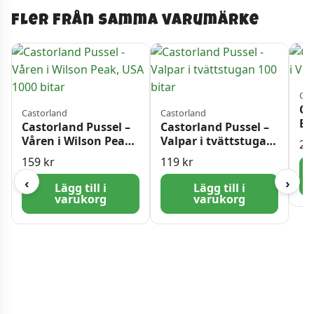
Fler från samma varumärke
Cas
Ca
Castorland
Castorland
Br
Castorland Pussel –
Castorland Pussel –
Bi
Våren i Wilson Peak,
Valpar i tvättstugan
24
USA 1000 bitar
100 bitar
159
kr
119
kr
‹
›
Lägg till i
Lägg till i
varukorg
varukorg