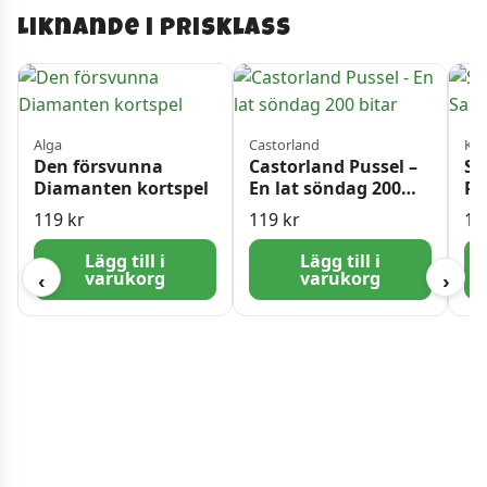
Liknande i prisklass
Alga
Castorland
Kyl
Den försvunna
Castorland Pussel –
Sä
Diamanten kortspel
En lat söndag 200
Ro
bitar
Vä
119
kr
119
kr
11
Lägg till i
Lägg till i
varukorg
varukorg
‹
›