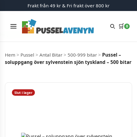
Frakt från 49 kr & Fri frakt över 800 kr
Slut i lager
🛒
0
Meny
Hoppa till innehåll
Hem
>
Pussel
>
Antal Bitar
>
500-999 bitar
>
Pussel –
soluppgang över sylvenstein sjön tyskland – 500 bitar
Slut i lager