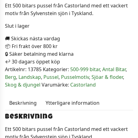
Ett 500 bitars pussel från Castorland med ett vackert
motiv från Sylvenstein sjön i Tyskland.
Slut i lager
🚚 Skickas nästa vardag
📦 Fri frakt över 800 kr
🔒 Säker betalning med klarna
↩️ 30 dagars öppet köp
Artikelnr:
13785
Kategorier:
500-999 bitar
,
Antal Bitar
,
Berg
,
Landskap
,
Pussel
,
Pusselmotiv
,
Sjöar & floder
,
Skog & djungel
Varumärke:
Castorland
Beskrivning
Ytterligare information
Beskrivning
Ett 500 bitars pussel från Castorland med ett vackert
motiv från Sylvenstein sjön i Tyskland.