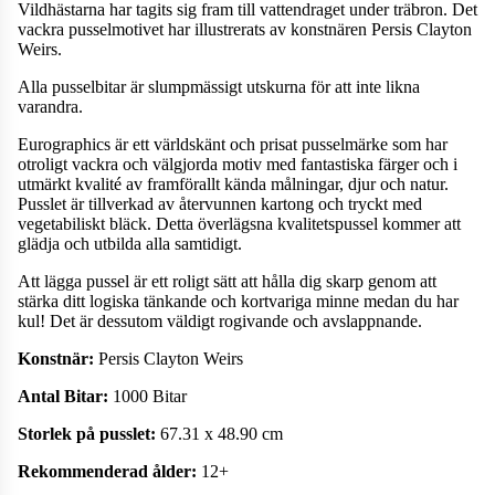
Vildhästarna har tagits sig fram till vattendraget under träbron. Det
vackra pusselmotivet har illustrerats av konstnären Persis Clayton
Weirs.
Alla pusselbitar är slumpmässigt utskurna för att inte likna
varandra.
Eurographics är ett världskänt och prisat pusselmärke som har
otroligt vackra och välgjorda motiv med fantastiska färger och i
utmärkt kvalité av framförallt kända målningar, djur och natur.
Pusslet är tillverkad av återvunnen kartong och tryckt med
vegetabiliskt bläck. Detta överlägsna kvalitetspussel kommer att
glädja och utbilda alla samtidigt.
Att lägga pussel är ett roligt sätt att hålla dig skarp genom att
stärka ditt logiska tänkande och kortvariga minne medan du har
kul! Det är dessutom väldigt rogivande och avslappnande.
Konstnär:
Persis Clayton Weirs
Antal Bitar:
1000 Bitar
Storlek på pusslet:
67.31 x 48.90 cm
Rekommenderad ålder:
12+