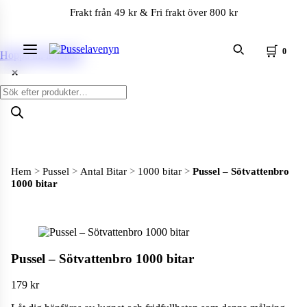
Frakt från 49 kr & Fri frakt över 800 kr
🛒
0
Meny
Hoppa till innehåll
✕
Produktsökning
Hem
>
Pussel
>
Antal Bitar
>
1000 bitar
>
Pussel – Sötvattenbro
1000 bitar
Pussel – Sötvattenbro 1000 bitar
179
kr