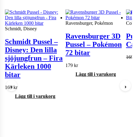
−12
Ravensburger, Pokémon
Cobbl
Schmidt, Disney
Ravensburger 3D
Pus
Schmidt Pussel –
Pussel – Pokémon
Can
Disney: Den lilla
72 bitar
sjöjungfrun – Fira
169
k
Kärleken 1000
179
kr
bitar
Lägg till i varukorg
‹
›
169
kr
Lägg till i varukorg