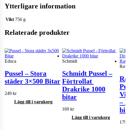
Ytterligare information
Vikt
756 g
Relaterade produkter
Educa
Schmidt
Raven
Pussel – Stora
Schmidt Pussel –
Ra
städer 3×500 Bitar
Förtrollat ​​
Pus
Drakrike 1000
Vil
249
kr
bitar
– R
Lägg till i varukorg
bit
169
kr
Lägg till i varukorg
179
k