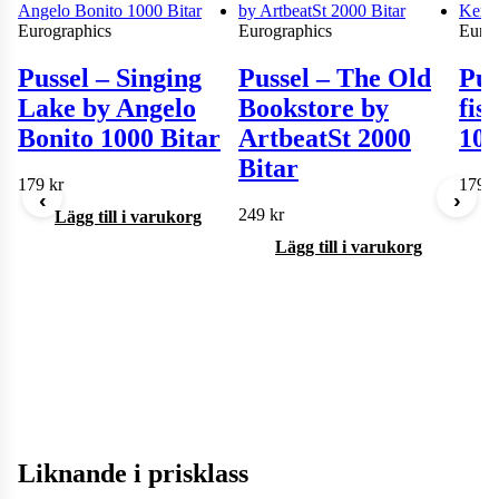
Eurographics
Eurographics
Eurog
Pussel – Singing
Pussel – The Old
Pus
Lake by Angelo
Bookstore by
fis
Bonito 1000 Bitar
ArtbeatSt 2000
100
Bitar
179
kr
179
k
‹
›
249
kr
Lägg till i varukorg
Lägg till i varukorg
Liknande i prisklass