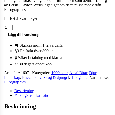
Låt dig hänföras av lugnet och fridfullheten som denna målning
av Persis Clayton Weirs inger, genom detta pusselmotiv från
Eurographics.
Endast 3 kvar i lager
Pussel
-
Lägg till i varukorg
Sötvattenbro
1000
🚚 Skickas inom 1–2 vardagar
bitar
mängd
📦 Fri frakt över 800 kr
🔒 Säker betalning med klarna
↩️ 30 dagars öppet köp
Artikelnr:
16071
Kategorier:
1000 bitar
,
Antal Bitar
,
Djur
,
Landskap
,
Pusselmotiv
,
Skog & djungel
,
Trädgårdar
Varumärke:
Eurographics
Beskrivning
Ytterligare information
Beskrivning