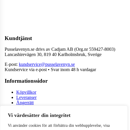
Kundtjänst
Pusselavenyn.se drivs av Cadjam AB (Org.nr 559427-8003)
Lancashirevägen 30, 819 40 Karlholmsbruk, Sverige
E-post:
kundservice@pusselavenyn.se
Kundservice via e-post • Svar inom 48 h vardagar
Informationssidor
Köpvillkor
Leveranser
Ångerrätt
Om oss
Integritetspolicy
Vi värdesätter din integritet
Vänner & Sammarbeten
Vi använder cookies för att förbättra din webbupplevelse, visa