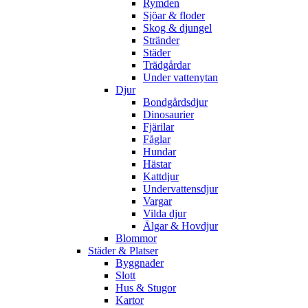
Rymden
Sjöar & floder
Skog & djungel
Stränder
Städer
Trädgårdar
Under vattenytan
Djur
Bondgårdsdjur
Dinosaurier
Fjärilar
Fåglar
Hundar
Hästar
Kattdjur
Undervattensdjur
Vargar
Vilda djur
Älgar & Hovdjur
Blommor
Städer & Platser
Byggnader
Slott
Hus & Stugor
Kartor