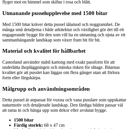
flyger mot en himmel som skiftar i rosa och blått.
Utmanande pusselupplevelse med 1500 bitar
Med 1500 bitar kräver detta pussel tålamod och noggrannhet. De
många små detaljerna i både arkitektur och växtlighet gör det till ett
engagerande bygge för den som vill ha en utmaning och njuta av ett
sammanhängande landskap som växer fram bit för bit.
Material och kvalitet för hållbarhet
Castorland använder stabil kartong med exakt passform för att
underlätta ihopläggningen och minska risken för slitage. Bitarnas
kvalitet gör att pusslet kan läggas om flera gånger utan att förlora
form eller färgskärpa.
Målgrupp och användningsområden
Detta pussel är anpassat för vuxna och vana pusslare som uppskattar
naturmotiv och detaljerade landskap. Den färdiga bilden passar väl
att rama in och hänga upp som dekor efter avslutat bygge.
1500 bitar
Färdig storlek:
68 x 47 cm