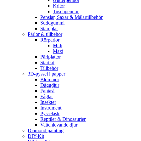
Glitterpennor
Kritor
Tuschpennor
Penslar, Saxar & Målartillbehör
Suddgummi
Stämplar
Pärlor & tillbehör
Rörpärlor
Midi
Maxi
Pärlplattor
Startkit
Tillbehör
3D-pyssel i papper
Blommor
Däggdjur
Fantasi
Fåglar
Insekter
Instrument
Pysselask
Reptiler & Dinosaurier
Vattenlevande djur
Diamond painting
DIY-Kit