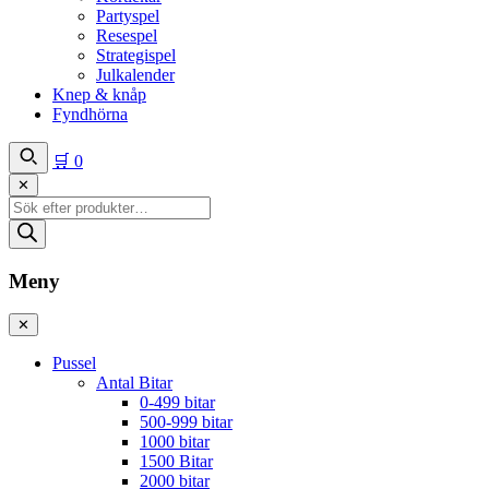
Partyspel
Resespel
Strategispel
Julkalender
Knep & knåp
Fyndhörna
🛒
0
✕
Produktsökning
Meny
✕
Pussel
Antal Bitar
0-499 bitar
500-999 bitar
1000 bitar
1500 Bitar
2000 bitar