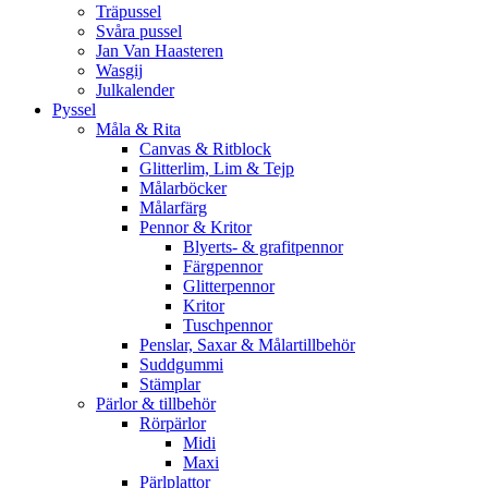
Träpussel
Svåra pussel
Jan Van Haasteren
Wasgij
Julkalender
Pyssel
Måla & Rita
Canvas & Ritblock
Glitterlim, Lim & Tejp
Målarböcker
Målarfärg
Pennor & Kritor
Blyerts- & grafitpennor
Färgpennor
Glitterpennor
Kritor
Tuschpennor
Penslar, Saxar & Målartillbehör
Suddgummi
Stämplar
Pärlor & tillbehör
Rörpärlor
Midi
Maxi
Pärlplattor