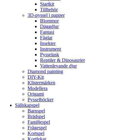
Startkit
Tillbehör
3D-pyssel i papper
Blommor
Däggdjur
Fantasi
Fåglar
Insekter
Instrument
Pysselask
Reptiler & Dinosaurier
Vattenlevande djur
Diamond painting
DIY-Kit
Klistermärken
Modellera
Origami
Pysselböcker
Sällskapspel
Barnspel
Brädspel
Familjespel
Frågespel
Kortspel
Kortlekar