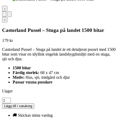
‹
›
Castorland Pussel – Stuga på landet 1500 bitar
179
kr
Castorland Pussel – Stuga på landet är ett detaljerat pussel med 1500
bitar som visar en idyllisk engelsk landsbygdsmiljö med en stuga,
sjö och djur.
1500 bitar
Färdig storlek:
68 x 47 cm
Motiv:
Hus, sjö, trädgård och djur
Passar vuxna pusslare
I lager
Castorland
Pussel
Lägg till i varukorg
-
Stuga
🚚 Skickas nästa vardag