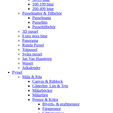
100-199 bitar
200-499 bitar
Pusselmattor & Tillbehör
Pusselmatta
Pussellim
Pusseltillbehör
3D pussel
Extra stora bitar
Panorama
Runda Pussel
Träpussel
Svåra pussel
Jan Van Haasteren
Wasgij
Julkalender
Pyssel
Måla & Rita
Canvas & Ritblock
Glitterlim, Lim & Tejp
Målarböcker
Målarfärg
Pennor & Kritor
Blyerts- & grafitpennor
Färgpennor