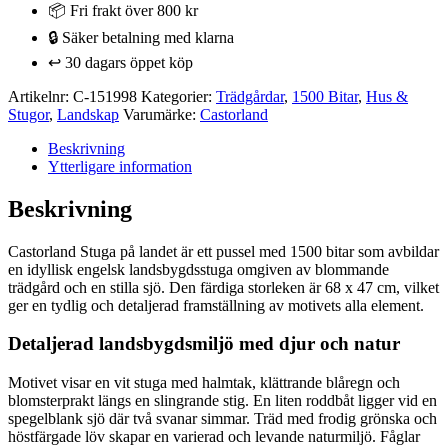
på
📦 Fri frakt över 800 kr
landet
🔒 Säker betalning med klarna
1500
bitar
↩️ 30 dagars öppet köp
mängd
Artikelnr:
C-151998
Kategorier:
Trädgårdar
,
1500 Bitar
,
Hus &
Stugor
,
Landskap
Varumärke:
Castorland
Beskrivning
Ytterligare information
Beskrivning
Castorland Stuga på landet är ett pussel med 1500 bitar som avbildar
en idyllisk engelsk landsbygdsstuga omgiven av blommande
trädgård och en stilla sjö. Den färdiga storleken är 68 x 47 cm, vilket
ger en tydlig och detaljerad framställning av motivets alla element.
Detaljerad landsbygdsmiljö med djur och natur
Motivet visar en vit stuga med halmtak, klättrande blåregn och
blomsterprakt längs en slingrande stig. En liten roddbåt ligger vid en
spegelblank sjö där två svanar simmar. Träd med frodig grönska och
höstfärgade löv skapar en varierad och levande naturmiljö. Fåglar