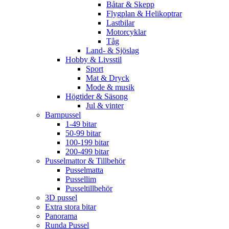
Båtar & Skepp
Flygplan & Helikoptrar
Lastbilar
Motorcyklar
Tåg
Land- & Sjöslag
Hobby & Livsstil
Sport
Mat & Dryck
Mode & musik
Högtider & Säsong
Jul & vinter
Barnpussel
1-49 bitar
50-99 bitar
100-199 bitar
200-499 bitar
Pusselmattor & Tillbehör
Pusselmatta
Pussellim
Pusseltillbehör
3D pussel
Extra stora bitar
Panorama
Runda Pussel