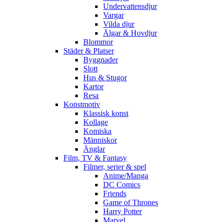
Undervattensdjur
Vargar
Vilda djur
Älgar & Hovdjur
Blommor
Städer & Platser
Byggnader
Slott
Hus & Stugor
Kartor
Resa
Konstmotiv
Klassisk konst
Kollage
Komiska
Människor
Änglar
Film, TV & Fantasy
Filmer, serier & spel
Anime/Manga
DC Comics
Friends
Game of Thrones
Harry Potter
Marvel