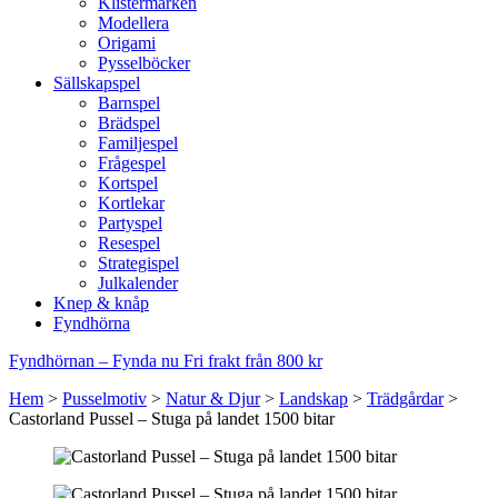
Klistermärken
Modellera
Origami
Pysselböcker
Sällskapspel
Barnspel
Brädspel
Familjespel
Frågespel
Kortspel
Kortlekar
Partyspel
Resespel
Strategispel
Julkalender
Knep & knåp
Fyndhörna
Fyndhörnan – Fynda nu
Fri frakt från 800 kr
Hem
>
Pusselmotiv
>
Natur & Djur
>
Landskap
>
Trädgårdar
>
Castorland Pussel – Stuga på landet 1500 bitar