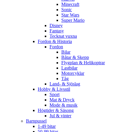
Minecraft
Sonic
Star Wars
Super Mario
Disney
Fantasy
Tecknat vuxna
Fordon & Historia
Fordon
Bilar
Båtar & Skepp
Flygplan & Helikoptrar
Lastbilar
Motorcyklar
Tåg
Land- & Sjöslag
Hobby & Livsstil
Sport
Mat & Dryck
Mode & musik
Högtider & Säsong
Jul & vinter
Barnpussel
1-49 bitar
50-99 bitar