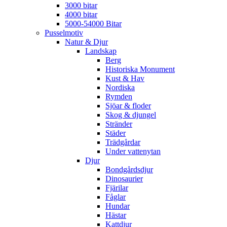
3000 bitar
4000 bitar
5000-54000 Bitar
Pusselmotiv
Natur & Djur
Landskap
Berg
Historiska Monument
Kust & Hav
Nordiska
Rymden
Sjöar & floder
Skog & djungel
Stränder
Städer
Trädgårdar
Under vattenytan
Djur
Bondgårdsdjur
Dinosaurier
Fjärilar
Fåglar
Hundar
Hästar
Kattdjur