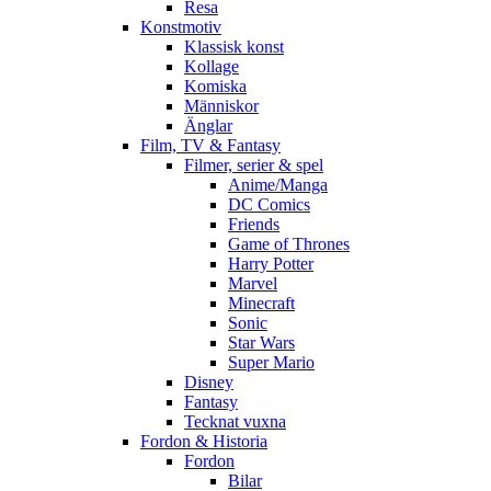
Resa
Konstmotiv
Klassisk konst
Kollage
Komiska
Människor
Änglar
Film, TV & Fantasy
Filmer, serier & spel
Anime/Manga
DC Comics
Friends
Game of Thrones
Harry Potter
Marvel
Minecraft
Sonic
Star Wars
Super Mario
Disney
Fantasy
Tecknat vuxna
Fordon & Historia
Fordon
Bilar