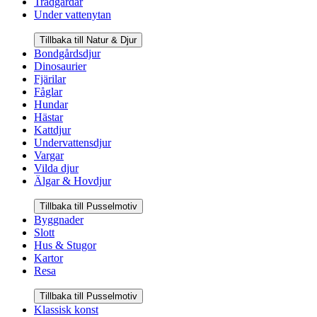
Trädgårdar
Under vattenytan
Tillbaka till Natur & Djur
Bondgårdsdjur
Dinosaurier
Fjärilar
Fåglar
Hundar
Hästar
Kattdjur
Undervattensdjur
Vargar
Vilda djur
Älgar & Hovdjur
Tillbaka till Pusselmotiv
Byggnader
Slott
Hus & Stugor
Kartor
Resa
Tillbaka till Pusselmotiv
Klassisk konst