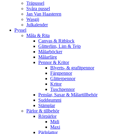
Träpussel
Svåra pussel
Jan Van Haasteren
Wasgij
Julkalender
Pyssel
Måla & Rita
Canvas & Ritblock
Glitterlim, Lim & Tejp
Målarböcker
Målarfärg
Pennor & Kritor
Blyerts- & grafitpennor
Färgpennor
Glitterpennor
Kritor
Tuschpennor
Penslar, Saxar & Målartillbehör
Suddgummi
Stämplar
Pärlor & tillbehör
Rörpärlor
Midi
Maxi
Pärlplattor