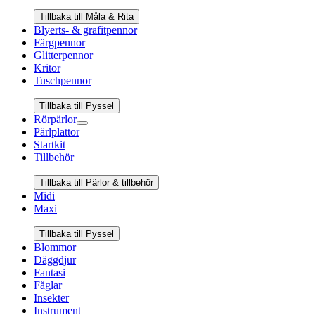
Tillbaka till Måla & Rita
Blyerts- & grafitpennor
Färgpennor
Glitterpennor
Kritor
Tuschpennor
Tillbaka till Pyssel
Rörpärlor
Pärlplattor
Startkit
Tillbehör
Tillbaka till Pärlor & tillbehör
Midi
Maxi
Tillbaka till Pyssel
Blommor
Däggdjur
Fantasi
Fåglar
Insekter
Instrument