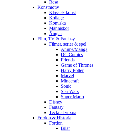
Resa
Konstmotiv
Klassisk konst
Kollage
Komiska
Människor
Änglar
Film, TV & Fantasy
Filmer, serier & spel
Anime/Manga
DC Comics
Friends
Game of Thrones
Harry Potter
Marvel
Minecraft
Sonic
Star Wars
Super Mario
Disney
Fantasy
Tecknat vuxna
Fordon & Historia
Fordon
Bilar