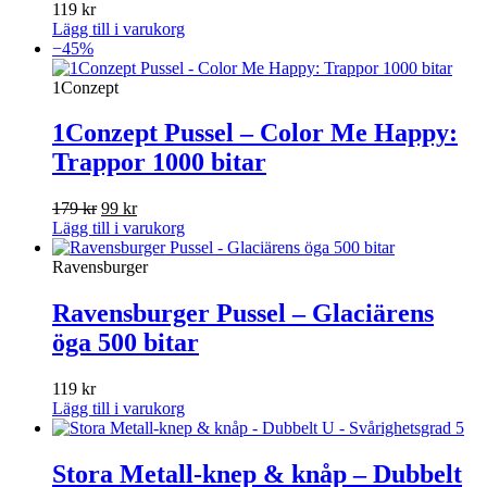
119
kr
Lägg till i varukorg
−45%
1Conzept
1Conzept Pussel – Color Me Happy:
Trappor 1000 bitar
Det
Det
179
kr
99
kr
ursprungliga
nuvarande
Lägg till i varukorg
priset
priset
var:
är:
Ravensburger
179 kr.
99 kr.
Ravensburger Pussel – Glaciärens
öga 500 bitar
119
kr
Lägg till i varukorg
Stora Metall-knep & knåp – Dubbelt