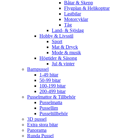
Båtar & Skepp
Flygplan & Helikoptrar
Lastbilar
Motorcyklar
Tåg
Land- & Sjöslag
Hobby & Livsstil
Sport
Mat & Dryck
Mode & musik
Högtider & Säsong
Jul & vinter
Barnpussel
1-49 bitar
50-99 bitar
100-199 bitar
200-499 bitar
Pusselmattor & Tillbehör
Pusselmatta
Pussellim
Pusseltillbehör
3D pussel
Extra stora bitar
Panorama
Runda Pussel