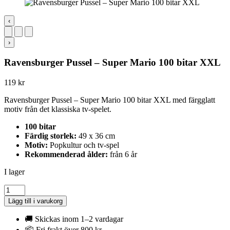
‹
›
Ravensburger Pussel – Super Mario 100 bitar XXL
119
kr
Ravensburger Pussel – Super Mario 100 bitar XXL med färgglatt
motiv från det klassiska tv-spelet.
100 bitar
Färdig storlek:
49 x 36 cm
Motiv:
Popkultur och tv-spel
Rekommenderad ålder:
från 6 år
I lager
Ravensburger
Pussel
Lägg till i varukorg
-
Super
🚚 Skickas inom 1–2 vardagar
Mario
📦 Fri frakt över 800 kr