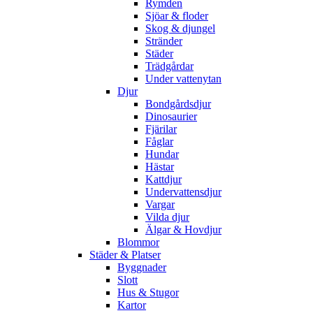
Rymden
Sjöar & floder
Skog & djungel
Stränder
Städer
Trädgårdar
Under vattenytan
Djur
Bondgårdsdjur
Dinosaurier
Fjärilar
Fåglar
Hundar
Hästar
Kattdjur
Undervattensdjur
Vargar
Vilda djur
Älgar & Hovdjur
Blommor
Städer & Platser
Byggnader
Slott
Hus & Stugor
Kartor