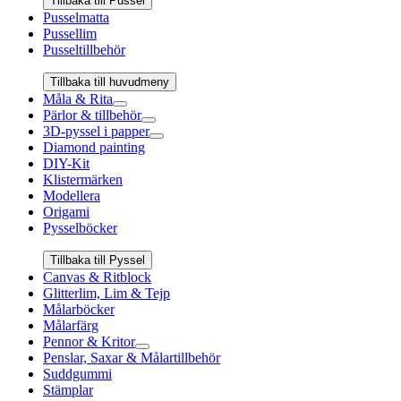
Tillbaka till Pussel
Pusselmatta
Pussellim
Pusseltillbehör
Tillbaka till huvudmeny
Måla & Rita
Pärlor & tillbehör
3D-pyssel i papper
Diamond painting
DIY-Kit
Klistermärken
Modellera
Origami
Pysselböcker
Tillbaka till Pyssel
Canvas & Ritblock
Glitterlim, Lim & Tejp
Målarböcker
Målarfärg
Pennor & Kritor
Penslar, Saxar & Målartillbehör
Suddgummi
Stämplar