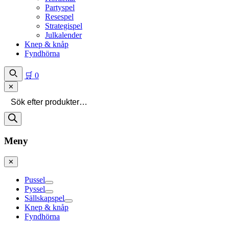
Partyspel
Resespel
Strategispel
Julkalender
Knep & knåp
Fyndhörna
🛒
0
✕
Produktsökning
Meny
✕
Pussel
Pyssel
Sällskapspel
Knep & knåp
Fyndhörna