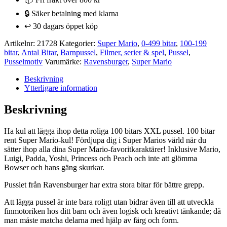
100
🔒 Säker betalning med klarna
bitar
XXL
↩️ 30 dagars öppet köp
mängd
Artikelnr:
21728
Kategorier:
Super Mario
,
0-499 bitar
,
100-199
bitar
,
Antal Bitar
,
Barnpussel
,
Filmer, serier & spel
,
Pussel
,
Pusselmotiv
Varumärke:
Ravensburger
,
Super Mario
Beskrivning
Ytterligare information
Beskrivning
Ha kul att lägga ihop detta roliga 100 bitars XXL pussel. 100 bitar
rent Super Mario-kul! Fördjupa dig i Super Marios värld när du
sätter ihop alla dina Super Mario-favoritkaraktärer! Inklusive Mario,
Luigi, Padda, Yoshi, Princess och Peach och inte att glömma
Bowser och hans gäng skurkar.
Pusslet från Ravensburger har extra stora bitar för bättre grepp.
Att lägga pussel är inte bara roligt utan bidrar även till att utveckla
finmotoriken hos ditt barn och även logisk och kreativt tänkande; då
man måste matcha delarna med hjälp av färg och form.