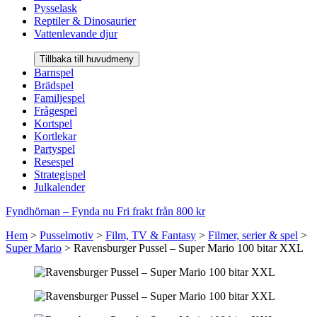
Pysselask
Reptiler & Dinosaurier
Vattenlevande djur
Tillbaka till huvudmeny
Barnspel
Brädspel
Familjespel
Frågespel
Kortspel
Kortlekar
Partyspel
Resespel
Strategispel
Julkalender
Fyndhörnan – Fynda nu
Fri frakt från 800 kr
Hem
>
Pusselmotiv
>
Film, TV & Fantasy
>
Filmer, serier & spel
>
Super Mario
>
Ravensburger Pussel – Super Mario 100 bitar XXL