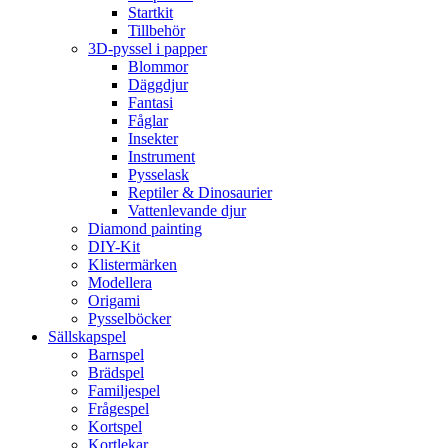
Startkit
Tillbehör
3D-pyssel i papper
Blommor
Däggdjur
Fantasi
Fåglar
Insekter
Instrument
Pysselask
Reptiler & Dinosaurier
Vattenlevande djur
Diamond painting
DIY-Kit
Klistermärken
Modellera
Origami
Pysselböcker
Sällskapspel
Barnspel
Brädspel
Familjespel
Frågespel
Kortspel
Kortlekar