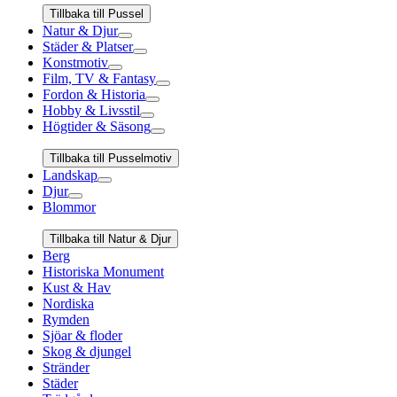
Tillbaka till Pussel
Natur & Djur
Städer & Platser
Konstmotiv
Film, TV & Fantasy
Fordon & Historia
Hobby & Livsstil
Högtider & Säsong
Tillbaka till Pusselmotiv
Landskap
Djur
Blommor
Tillbaka till Natur & Djur
Berg
Historiska Monument
Kust & Hav
Nordiska
Rymden
Sjöar & floder
Skog & djungel
Stränder
Städer