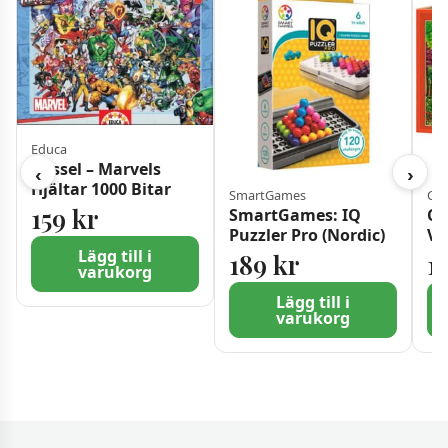
Educa
Pussel – Marvels
‹
›
Hjältar 1000 Bitar
SmartGames
Cas
159
kr
SmartGames: IQ
Ca
Puzzler Pro (Nordic)
Vå
Lägg till i
189
kr
1
varukorg
Lägg till i
varukorg