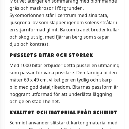
Motivet återger en sommaräng med blommande
gräs och maskrosor i förgrunden.
Sykomorlönnen står i centrum med sina täta,
ljusgröna löv som släpper igenom solens strålar i
en stjärnformad glimt. Bakom trädet breder kullar
och skog ut sig, med fjärran berg som skapar
djup och kontrast.
Pusslets bitar och storlek
Med 1000 bitar erbjuder detta pussel en utmaning
som passar för vana pusslare. Den färdiga bilden
mäter 69 x 49 cm, vilket ger en tydlig och skarp
bild med god detaljrikedom. Bitarnas passform är
noggrant utformad för att underlätta läggning
och ge en stabil helhet.
Kvalitet och material från Schmidt
Schmidt använder slitstarkt kartongmaterial med