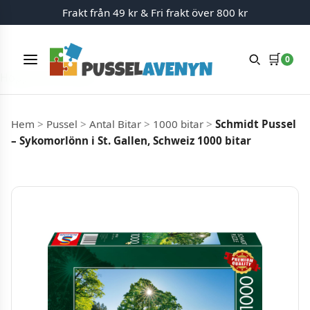
Frakt från 49 kr & Fri frakt över 800 kr
🛒
0
Meny
Hoppa till innehåll
Hem
>
Pussel
>
Antal Bitar
>
1000 bitar
>
Schmidt Pussel
– Sykomorlönn i St. Gallen, Schweiz 1000 bitar