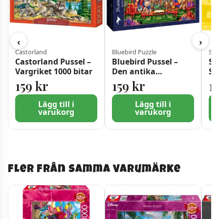
‹
›
Castorland
Bluebird Puzzle
Sch
Castorland Pussel –
Bluebird Pussel –
Sc
Vargriket 1000 bitar
Den antika
St
Julbutiken 1000 Bitar
10
159
kr
159
kr
1
Lägg till i
Lägg till i
varukorg
varukorg
Fler från samma varumärke