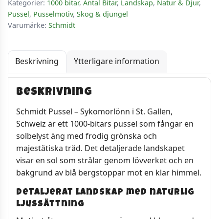
Kategorier:
1000 bitar
,
Antal Bitar
,
Landskap
,
Natur & Djur
,
bitar
Pussel
,
Pusselmotiv
,
Skog & djungel
mängd
Varumärke:
Schmidt
Beskrivning
Ytterligare information
Beskrivning
Schmidt Pussel – Sykomorlönn i St. Gallen,
Schweiz är ett 1000-bitars pussel som fångar en
solbelyst äng med frodig grönska och
majestätiska träd. Det detaljerade landskapet
visar en sol som strålar genom lövverket och en
bakgrund av blå bergstoppar mot en klar himmel.
Detaljerat landskap med naturlig
ljussättning