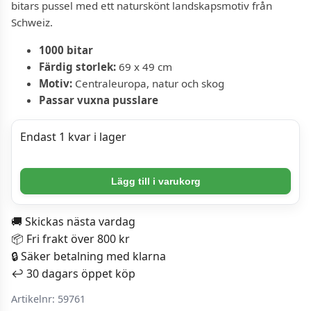
bitars pussel med ett naturskönt landskapsmotiv från
Schweiz.
1000 bitar
Färdig storlek:
69 x 49 cm
Motiv:
Centraleuropa, natur och skog
Passar vuxna pusslare
Endast 1 kvar i lager
Schmidt
Lägg till i varukorg
Pussel
-
🚚 Skickas nästa vardag
Sykomorlönn
📦 Fri frakt över 800 kr
i
🔒 Säker betalning med klarna
St.
↩️ 30 dagars öppet köp
Gallen,
Schweiz
Artikelnr:
59761
1000