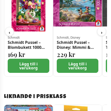
‹
›
Schmidt
Schmidt, Disney
Sch
Schmidt Pussel –
Schmidt Pussel –
Sc
Blombukett 1000
Disney: Mimmi &
Th
bitar
Musse Pigg på
St
169
kr
229
kr
1
Hawaii 1000 bitar
10
Lägg till i
Lägg till i
varukorg
varukorg
Liknande i prisklass