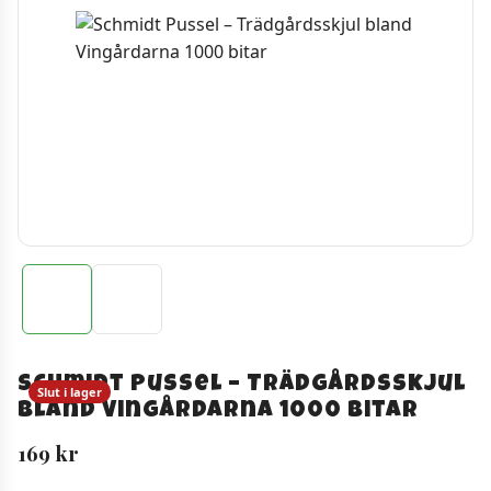
Schmidt Pussel – Trädgårdsskjul
Slut i lager
bland Vingårdarna 1000 bitar
169
kr