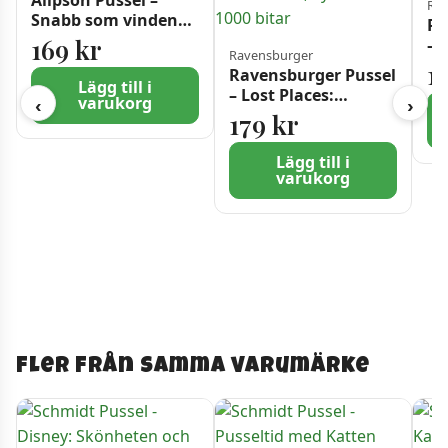
Alipson Pussel –
Rav
Snabb som vinden
Ra
1000 bitar
169
kr
– 
Ravensburger
Di
1
Ravensburger Pussel
Ed
Lägg till i
– Lost Places:
varukorg
‹
›
Kvinnopaviljongen
179
kr
Beelitz Sanatorium,
Tyskland 1000 bitar
Lägg till i
varukorg
Fler från samma varumärke