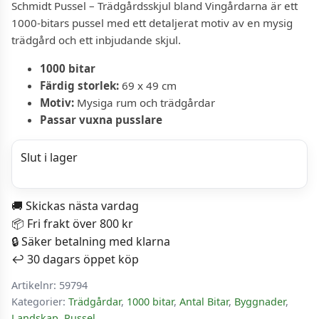
Schmidt Pussel – Trädgårdsskjul bland Vingårdarna är ett
1000-bitars pussel med ett detaljerat motiv av en mysig
trädgård och ett inbjudande skjul.
1000 bitar
Färdig storlek:
69 x 49 cm
Motiv:
Mysiga rum och trädgårdar
Passar vuxna pusslare
Slut i lager
🚚 Skickas nästa vardag
📦 Fri frakt över 800 kr
🔒 Säker betalning med klarna
↩️ 30 dagars öppet köp
Artikelnr:
59794
Kategorier:
Trädgårdar
,
1000 bitar
,
Antal Bitar
,
Byggnader
,
Landskap
,
Pussel