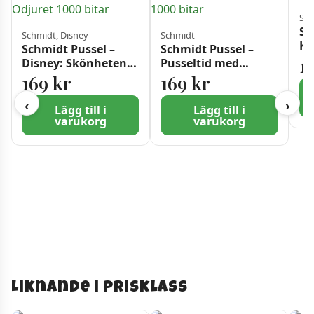
Sch
Sc
Schmidt, Disney
Schmidt
Ka
Schmidt Pussel –
Schmidt Pussel –
1
Disney: Skönheten
Pusseltid med
och Odjuret 1000
Katten 1000 bitar
169
kr
169
kr
bitar
‹
›
Lägg till i
Lägg till i
varukorg
varukorg
Liknande i prisklass