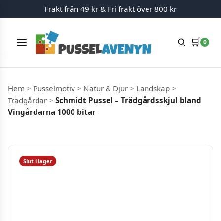
Frakt från 49 kr & Fri frakt över 800 kr
🛒
0
Meny
Hoppa till innehåll
Hem
>
Pusselmotiv
>
Natur & Djur
>
Landskap
>
Trädgårdar
>
Schmidt Pussel – Trädgårdsskjul bland
Vingårdarna 1000 bitar
Slut i lager