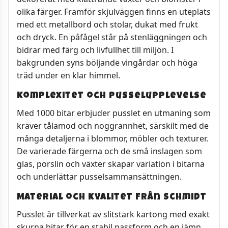
olika färger. Framför skjulväggen finns en uteplats
med ett metallbord och stolar, dukat med frukt
och dryck. En påfågel står på stenläggningen och
bidrar med färg och livfullhet till miljön. I
bakgrunden syns böljande vingårdar och höga
träd under en klar himmel.
Komplexitet och pusselupplevelse
Med 1000 bitar erbjuder pusslet en utmaning som
kräver tålamod och noggrannhet, särskilt med de
många detaljerna i blommor, möbler och texturer.
De varierade färgerna och de små inslagen som
glas, porslin och växter skapar variation i bitarna
och underlättar pusselsammansättningen.
Material och kvalitet från Schmidt
Pusslet är tillverkat av slitstark kartong med exakt
skurna bitar för en stabil passform och en jämn