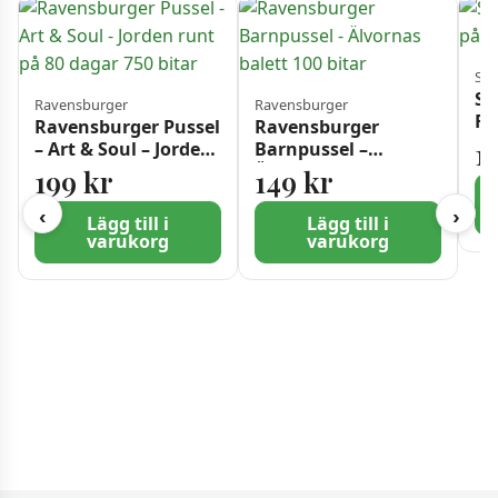
Sch
Sc
Ravensburger
Ravensburger
Fr
Ravensburger Pussel
Ravensburger
bi
1
– Art & Soul – Jorden
Barnpussel –
runt på 80 dagar 750
Älvornas balett 100
199
kr
149
kr
bitar
bitar
‹
›
Lägg till i
Lägg till i
varukorg
varukorg