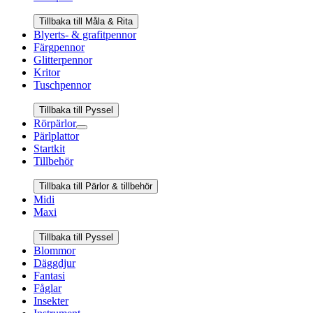
Tillbaka till Måla & Rita
Blyerts- & grafitpennor
Färgpennor
Glitterpennor
Kritor
Tuschpennor
Tillbaka till Pyssel
Rörpärlor
Pärlplattor
Startkit
Tillbehör
Tillbaka till Pärlor & tillbehör
Midi
Maxi
Tillbaka till Pyssel
Blommor
Däggdjur
Fantasi
Fåglar
Insekter