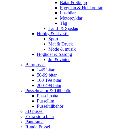
Båtar & Skepp
Flygplan & Helikoptrar
Lastbilar
Motorcyklar
Tåg
Land- & Sjöslag
Hobby & Livsstil
Sport
Mat & Dryck
Mode & musik
Högtider & Säsong
Jul & vinter
Barnpussel
1-49 bitar
50-99 bitar
100-199 bitar
200-499 bitar
Pusselmattor & Tillbehör
Pusselmatta
Pussellim
Pusseltillbehör
3D pussel
Extra stora bitar
Panorama
Runda Pussel