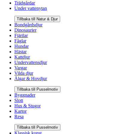
Trädgårdar
Under vattenytan
Tillbaka till Natur & Djur
Bondgårdsdjur
Dinosaurier
Fjärilar
Fåglar
Hundar
Hästar
Kattdjur
Undervattensdjur
Vargar
Vilda djur
Älgar & Hovdjur
Tillbaka till Pusselmotiv
Byggnader
Slott
Hus & Stugor
Kartor
Resa
Tillbaka till Pusselmotiv
Klassisk konst