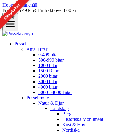
Hoppa till innehåll
Mängdrabatt
Frakt från 49 kr & Fri frakt över 800 kr
Meny
Pussel
Antal Bitar
0-499 bitar
500-999 bitar
1000 bitar
1500 Bitar
2000 bitar
3000 bitar
4000 bitar
5000-54000 Bitar
Pusselmotiv
Natur & Djur
Landskap
Berg
Historiska Monument
Kust & Hav
Nordiska