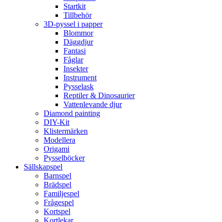
Startkit
Tillbehör
3D-pyssel i papper
Blommor
Däggdjur
Fantasi
Fåglar
Insekter
Instrument
Pysselask
Reptiler & Dinosaurier
Vattenlevande djur
Diamond painting
DIY-Kit
Klistermärken
Modellera
Origami
Pysselböcker
Sällskapspel
Barnspel
Brädspel
Familjespel
Frågespel
Kortspel
Kortlekar