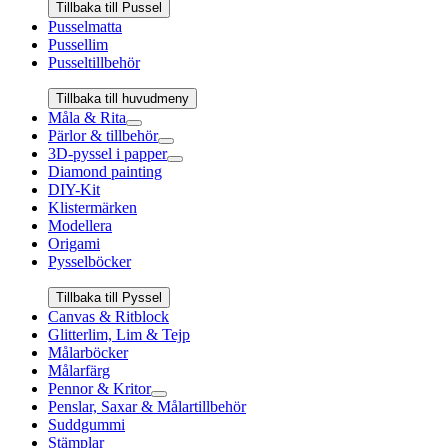
Tillbaka till Pussel
Pusselmatta
Pussellim
Pusseltillbehör
Tillbaka till huvudmeny
Måla & Rita
Pärlor & tillbehör
3D-pyssel i papper
Diamond painting
DIY-Kit
Klistermärken
Modellera
Origami
Pysselböcker
Tillbaka till Pyssel
Canvas & Ritblock
Glitterlim, Lim & Tejp
Målarböcker
Målarfärg
Pennor & Kritor
Penslar, Saxar & Målartillbehör
Suddgummi
Stämplar