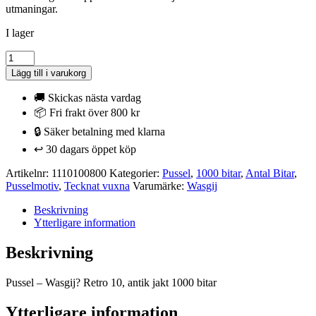
utmaningar.
I lager
Pussel
-
Lägg till i varukorg
Wasgij?
Retro
🚚 Skickas nästa vardag
10,
📦 Fri frakt över 800 kr
antik
🔒 Säker betalning med klarna
jakt
1000
↩️ 30 dagars öppet köp
bitar
mängd
Artikelnr:
1110100800
Kategorier:
Pussel
,
1000 bitar
,
Antal Bitar
,
Pusselmotiv
,
Tecknat vuxna
Varumärke:
Wasgij
Beskrivning
Ytterligare information
Beskrivning
Pussel – Wasgij? Retro 10, antik jakt 1000 bitar
Ytterligare information