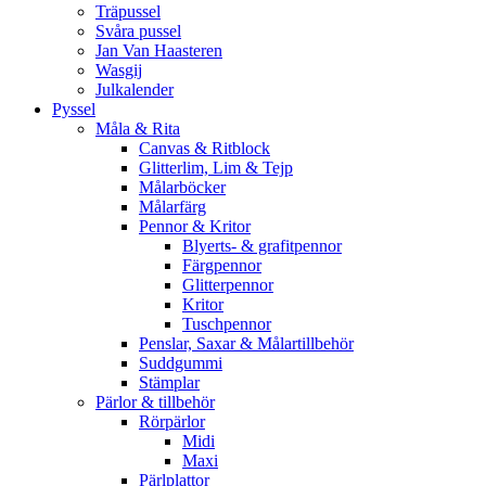
Träpussel
Svåra pussel
Jan Van Haasteren
Wasgij
Julkalender
Pyssel
Måla & Rita
Canvas & Ritblock
Glitterlim, Lim & Tejp
Målarböcker
Målarfärg
Pennor & Kritor
Blyerts- & grafitpennor
Färgpennor
Glitterpennor
Kritor
Tuschpennor
Penslar, Saxar & Målartillbehör
Suddgummi
Stämplar
Pärlor & tillbehör
Rörpärlor
Midi
Maxi
Pärlplattor