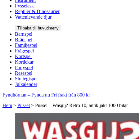
Instrument
Pysselask
Reptiler & Dinosaurier
Vattenlevande djur
Tillbaka till huvudmeny
Barnspel
Brädspel
Familjespel
Frågespel
Kortspel
Kortlekar
Partyspel
Resespel
Strategispel
Julkalender
Fyndhörnan – Fynda nu
Fri frakt från 800 kr
Hem
>
Pussel
>
Pussel – Wasgij? Retro 10, antik jakt 1000 bitar