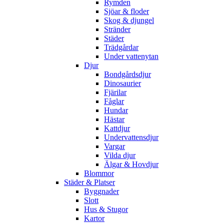
Rymden
Sjöar & floder
Skog & djungel
Stränder
Städer
Trädgårdar
Under vattenytan
Djur
Bondgårdsdjur
Dinosaurier
Fjärilar
Fåglar
Hundar
Hästar
Kattdjur
Undervattensdjur
Vargar
Vilda djur
Älgar & Hovdjur
Blommor
Städer & Platser
Byggnader
Slott
Hus & Stugor
Kartor