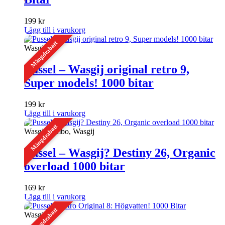
199
kr
Lägg till i varukorg
Mängdrabatt
Wasgij
Pussel – Wasgij original retro 9,
Super models! 1000 bitar
199
kr
Lägg till i varukorg
Mängdrabatt
Wasgij/Jumbo, Wasgij
Pussel – Wasgij? Destiny 26, Organic
overload 1000 bitar
169
kr
Lägg till i varukorg
Mängdrabatt
Wasgij