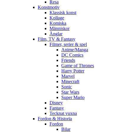
Resa
Konstmotiv
Klassisk konst
Kollage
Komiska
Människor
Änglar
Film, TV & Fantasy
Filmer, serier & spel
Anime/Manga
DC Comics
Friends
Game of Thrones
Harry Potter
Marvel
Minecraft
Sonic
Star Wars
Super Mario
Disney
Fantasy
Tecknat vuxna
Fordon & Historia
Fordon
Bilar