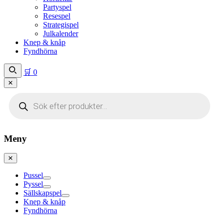
Partyspel
Resespel
Strategispel
Julkalender
Knep & knåp
Fyndhörna
🛒
0
✕
Produktsökning
Meny
✕
Pussel
Pyssel
Sällskapspel
Knep & knåp
Fyndhörna