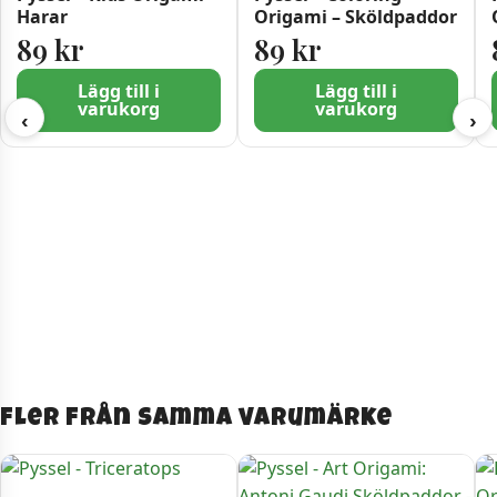
Harar
Origami – Sköldpaddor
89
kr
89
kr
Lägg till i
Lägg till i
varukorg
varukorg
‹
›
Fler från samma varumärke