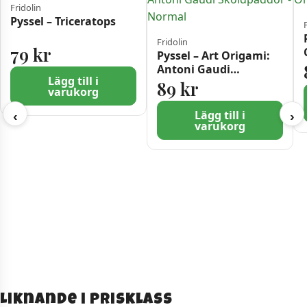
Fridolin
Pyssel – Triceratops
Fridolin
79
kr
Pyssel – Art Origami:
Antoni Gaudi
Lägg till i
Sköldpaddor – Normal
89
kr
varukorg
Lägg till i
‹
›
varukorg
Liknande i prisklass