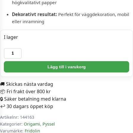
högkvalitativt papper
Dekorativt resultat:
Perfekt för väggdekoration, mobil
eller inramning
I lager
Pyssel
-
Art
Lägg till i varukorg
Origami:
Paul
🚚 Skickas nästa vardag
Gauguin
📦 Fri frakt över 800 kr
Fiskar
🔒 Säker betalning med klarna
-
↩️ 30 dagars öppet köp
Lätt
Artikelnr:
144163
mängd
Kategorier:
Origami
,
Pyssel
Varumärke:
Fridolin