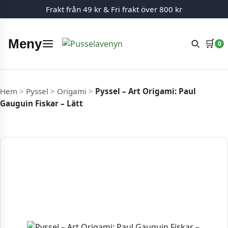
Frakt från 49 kr & Fri frakt över 800 kr
Meny
🛒
0
Hoppa till innehåll
Hem
>
Pyssel
>
Origami
>
Pyssel – Art Origami: Paul
Gauguin Fiskar – Lätt