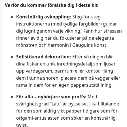
Varför du kommer förälska dig i detta kit
Konstnärlig avkoppling:
Steg-för-steg-
instruktionerna (med tydliga färgbilder) guidar
dig lugnt genom varje vikning. Känn hur stressen
rinner av dig när du fokuserar på de eleganta
mönstren och harmonin i Gauguins konst.
Sofistikerad dekoration:
Efter vikningen blir
dina fiskar en unik inredningsdetalj som ljusar
upp vardagsrum, barnrum eller kontor. Häng
dem i tunna snören, placera dem på väggar eller
rama in dem för en egen pappersutställning.
För alla – nybörjare som proffs:
Med
svårighetsgrad “Lätt” är pysselset lika tilltalande
för den som aldrig vikt papper tidigare som för
origami-entusiasten som söker en konstnärlig
twist.