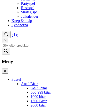
Partyspel
Resespel
Strategispel
Julkalender
Knep & knåp
Fyndhörna
🛒
0
✕
Produktsökning
Meny
✕
Pussel
Antal Bitar
0-499 bitar
500-999 bitar
1000 bitar
1500 Bitar
2000 bitar