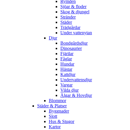
Rymden
Sjöar & floder
Skog & djungel
Stränder
Städer
Trädgårdar
Under vattenytan
Djur
Bondgårdsdjur
Dinosaurier
Fjärilar
Fåglar
Hundar
Hästar
Kattdjur
Undervattensdjur
Vargar
Vilda djur
Älgar & Hovdjur
Blommor
Städer & Platser
Byggnader
Slott
Hus & Stugor
Kartor