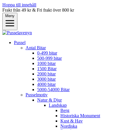
Hoppa till innehåll
Frakt från 49 kr & Fri frakt över 800 kr
Meny
Pussel
Antal Bitar
0-499 bitar
500-999 bitar
1000 bitar
1500 Bitar
2000 bitar
3000 bitar
4000 bitar
5000-54000 Bitar
Pusselmotiv
Natur & Djur
Landskap
Berg
Historiska Monument
Kust & Hav
Nordiska