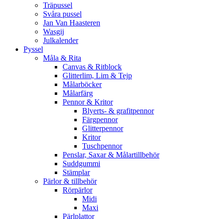
Träpussel
Svåra pussel
Jan Van Haasteren
Wasgij
Julkalender
Pyssel
Måla & Rita
Canvas & Ritblock
Glitterlim, Lim & Tejp
Målarböcker
Målarfärg
Pennor & Kritor
Blyerts- & grafitpennor
Färgpennor
Glitterpennor
Kritor
Tuschpennor
Penslar, Saxar & Målartillbehör
Suddgummi
Stämplar
Pärlor & tillbehör
Rörpärlor
Midi
Maxi
Pärlplattor