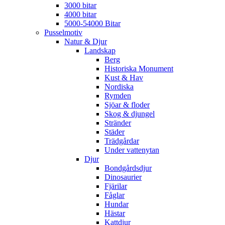
3000 bitar
4000 bitar
5000-54000 Bitar
Pusselmotiv
Natur & Djur
Landskap
Berg
Historiska Monument
Kust & Hav
Nordiska
Rymden
Sjöar & floder
Skog & djungel
Stränder
Städer
Trädgårdar
Under vattenytan
Djur
Bondgårdsdjur
Dinosaurier
Fjärilar
Fåglar
Hundar
Hästar
Kattdjur