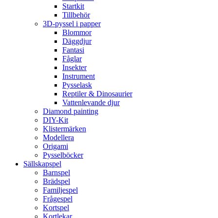
Startkit
Tillbehör
3D-pyssel i papper
Blommor
Däggdjur
Fantasi
Fåglar
Insekter
Instrument
Pysselask
Reptiler & Dinosaurier
Vattenlevande djur
Diamond painting
DIY-Kit
Klistermärken
Modellera
Origami
Pysselböcker
Sällskapspel
Barnspel
Brädspel
Familjespel
Frågespel
Kortspel
Kortlekar