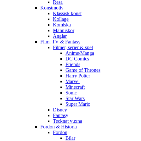
Resa
Konstmotiv
Klassisk konst
Kollage
Komiska
Människor
Änglar
Film, TV & Fantasy
Filmer, serier & spel
Anime/Manga
DC Comics
Friends
Game of Thrones
Harry Potter
Marvel
Minecraft
Sonic
Star Wars
Super Mario
Disney
Fantasy
Tecknat vuxna
Fordon & Historia
Fordon
Bilar