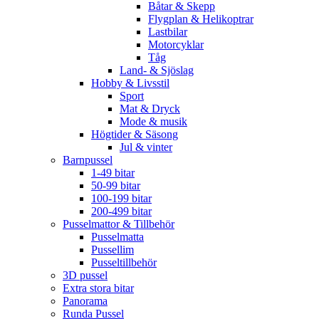
Båtar & Skepp
Flygplan & Helikoptrar
Lastbilar
Motorcyklar
Tåg
Land- & Sjöslag
Hobby & Livsstil
Sport
Mat & Dryck
Mode & musik
Högtider & Säsong
Jul & vinter
Barnpussel
1-49 bitar
50-99 bitar
100-199 bitar
200-499 bitar
Pusselmattor & Tillbehör
Pusselmatta
Pussellim
Pusseltillbehör
3D pussel
Extra stora bitar
Panorama
Runda Pussel