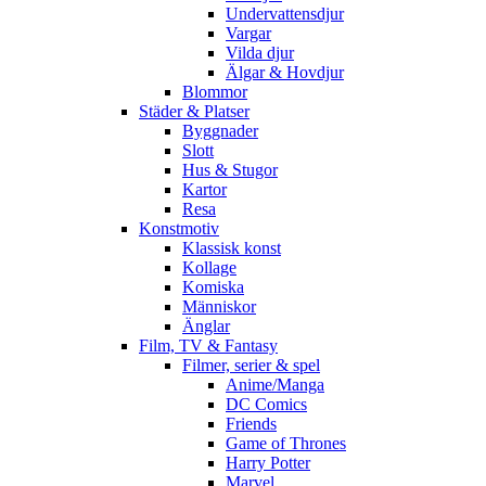
Undervattensdjur
Vargar
Vilda djur
Älgar & Hovdjur
Blommor
Städer & Platser
Byggnader
Slott
Hus & Stugor
Kartor
Resa
Konstmotiv
Klassisk konst
Kollage
Komiska
Människor
Änglar
Film, TV & Fantasy
Filmer, serier & spel
Anime/Manga
DC Comics
Friends
Game of Thrones
Harry Potter
Marvel