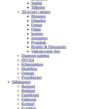
Startkit
Tillbehör
3D-pyssel i papper
Blommor
Däggdjur
Fantasi
Fåglar
Insekter
Instrument
Pysselask
Reptiler & Dinosaurier
Vattenlevande djur
Diamond painting
DIY-Kit
Klistermärken
Modellera
Origami
Pysselböcker
Sällskapspel
Barnspel
Brädspel
Familjespel
Frågespel
Kortspel
Kortlekar