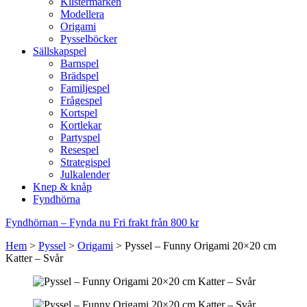
Klistermärken
Modellera
Origami
Pysselböcker
Sällskapspel
Barnspel
Brädspel
Familjespel
Frågespel
Kortspel
Kortlekar
Partyspel
Resespel
Strategispel
Julkalender
Knep & knåp
Fyndhörna
Fyndhörnan – Fynda nu
Fri frakt från 800 kr
Hem
>
Pyssel
>
Origami
>
Pyssel – Funny Origami 20×20 cm
Katter – Svår