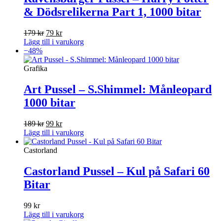
& Dödsrelikerna Part 1, 1000 bitar
Det
Det
179
kr
79
kr
ursprungliga
nuvarande
Lägg till i varukorg
priset
priset
−48%
var:
är:
179 kr.
79 kr.
Grafika
Art Pussel – S.Shimmel: Månleopard
1000 bitar
Det
Det
189
kr
99
kr
ursprungliga
nuvarande
Lägg till i varukorg
priset
priset
var:
är:
Castorland
189 kr.
99 kr.
Castorland Pussel – Kul på Safari 60
Bitar
99
kr
Lägg till i varukorg