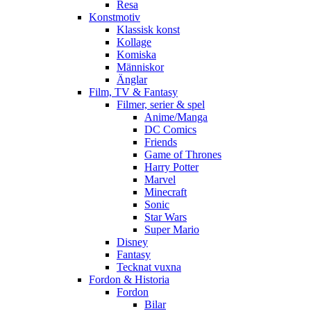
Resa
Konstmotiv
Klassisk konst
Kollage
Komiska
Människor
Änglar
Film, TV & Fantasy
Filmer, serier & spel
Anime/Manga
DC Comics
Friends
Game of Thrones
Harry Potter
Marvel
Minecraft
Sonic
Star Wars
Super Mario
Disney
Fantasy
Tecknat vuxna
Fordon & Historia
Fordon
Bilar