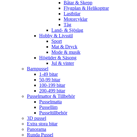
Båtar & Skepp
Flygplan & Helikoptrar
Lastbilar
Motorcyklar
Tåg
Land- & Sjöslag
Hobby & Livsstil
Sport
Mat & Dryck
Mode & musik
Högtider & Säsong
Jul & vinter
Barnpussel
1-49 bitar
50-99 bitar
100-199 bitar
200-499 bitar
Pusselmattor & Tillbehör
Pusselmatta
Pussellim
Pusseltillbehör
3D pussel
Extra stora bitar
Panorama
Runda Pussel