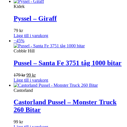
Kidek
Pyssel – Giraff
79
kr
Lägg till i varukorg
−45%
Cobble Hill
Pussel – Santa Fe 3751 tåg 1000 bitar
Det
Det
179
kr
99
kr
ursprungliga
nuvarande
Lägg till i varukorg
priset
priset
var:
är:
Castorland
179 kr.
99 kr.
Castorland Pussel – Monster Truck
260 Bitar
99
kr
Lägg till i varukorg