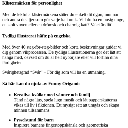
Klistermärken för personlighet
Med de lekfulla klistermärkena sätter du enkelt dit ögon, munnar
och andra detaljer som gör varje katt unik. Vill du ha en busig unge,
en stolt vuxen eller en drömsk och charmig katt? Valet är ditt!
Tydligt illustrerat häfte på engelska
Med över 40 steg-för-steg-bilder och korta beskrivningar guidar vi
dig genom vikprocessen. De tydliga illustrationerna gör det lätt att
hänga med, oavsett om du är helt nybörjare eller vill förfina dina
färdigheter.
Svårighetsgrad “Svår” – För dig som vill ha en utmaning.
Så här kan du njuta av Funny Origami:
Kreativa kvällar med vänner och familj
Tänd några ljus, spela lugn musik och låt papperskatterna
vikas till liv i fiktionen. Ett mysigt sätt att umgås och skapa
minnen tillsammans.
Pysselstund för barn
Inspirera barnens fingertoppskänsla och geometriska