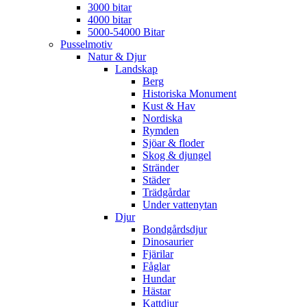
3000 bitar
4000 bitar
5000-54000 Bitar
Pusselmotiv
Natur & Djur
Landskap
Berg
Historiska Monument
Kust & Hav
Nordiska
Rymden
Sjöar & floder
Skog & djungel
Stränder
Städer
Trädgårdar
Under vattenytan
Djur
Bondgårdsdjur
Dinosaurier
Fjärilar
Fåglar
Hundar
Hästar
Kattdjur