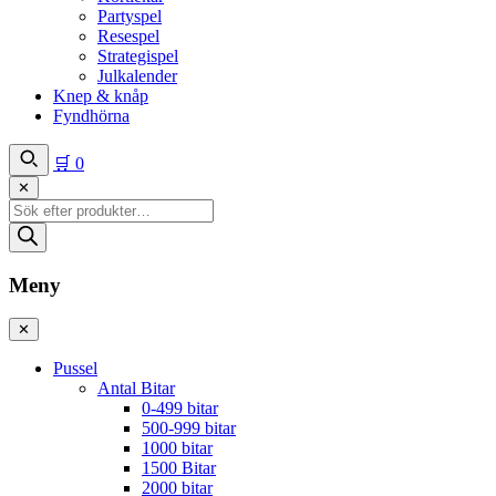
Partyspel
Resespel
Strategispel
Julkalender
Knep & knåp
Fyndhörna
🛒
0
✕
Produktsökning
Meny
✕
Pussel
Antal Bitar
0-499 bitar
500-999 bitar
1000 bitar
1500 Bitar
2000 bitar