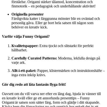
förståelse. Origami stärker tålamod, koncentration och
finmotorik – en pedagogisk och underhållande aktivitet!
Originella presenter
Färdigvikta katter i färggranna mönster blir en oväntad och
personlig gåva. Eller ge bort hela satsen till någon som
behöver en kreativ kick.
Varför välja Funny Origami?
Kvalitetspapper:
Extra tjockt och slitstarkt för perfekt
hållbarhet.
Carefully Curated Patterns:
Moderna, lekfulla design på
varje ark.
Allt-i-ett-paket:
Papper, klistermärken och instruktionshäfte –
inga extra inköp krävs.
Gör dig redo att låta fantasin flyga fritt!
Oavsett om du vill varva ner efter en lång dag, bjuda in vänner till
en kreativ kväll eller ge ett annorlunda presenttips – Funny
Origami är satsen som sätter färg, form och glädje i ditt skapande.
Klicka hem din förpackning nu och upptäck hur enkelt det är att