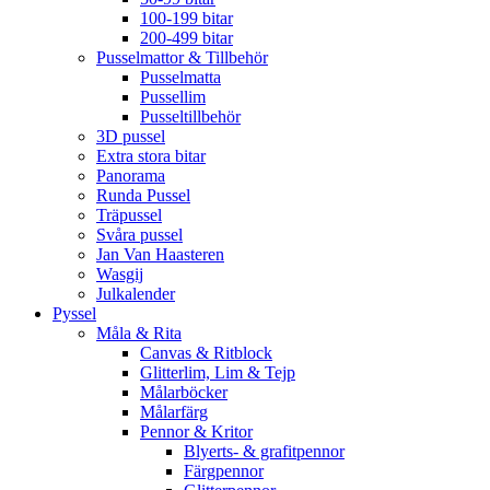
100-199 bitar
200-499 bitar
Pusselmattor & Tillbehör
Pusselmatta
Pussellim
Pusseltillbehör
3D pussel
Extra stora bitar
Panorama
Runda Pussel
Träpussel
Svåra pussel
Jan Van Haasteren
Wasgij
Julkalender
Pyssel
Måla & Rita
Canvas & Ritblock
Glitterlim, Lim & Tejp
Målarböcker
Målarfärg
Pennor & Kritor
Blyerts- & grafitpennor
Färgpennor