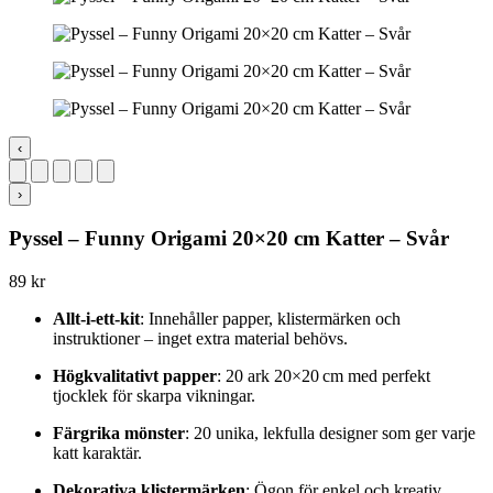
‹
›
Pyssel – Funny Origami 20×20 cm Katter – Svår
89
kr
Allt-i-ett-kit
: Innehåller papper, klistermärken och
instruktioner – inget extra material behövs.
Högkvalitativt papper
: 20 ark 20×20 cm med perfekt
tjocklek för skarpa vikningar.
Färgrika mönster
: 20 unika, lekfulla design­er som ger varje
katt karaktär.
Dekorativa klistermärken
: Ögon för enkel och kreativ