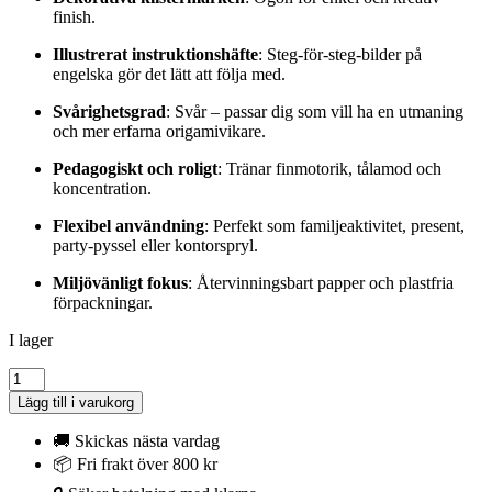
finish.
Illustrerat instruktionshäfte
: Steg-för-steg-bilder på
engelska gör det lätt att följa med.
Svårighetsgrad
: Svår – passar dig som vill ha en utmaning
och mer erfarna origamivikare.
Pedagogiskt och roligt
: Tränar finmotorik, tålamod och
koncentration.
Flexibel användning
: Perfekt som familjeaktivitet, present,
party-pyssel eller kontorspryl.
Miljövänligt fokus
: Återvinningsbart papper och plastfria
förpackningar.
I lager
Pyssel
-
Lägg till i varukorg
Funny
Origami
🚚 Skickas nästa vardag
20x20
📦 Fri frakt över 800 kr
cm