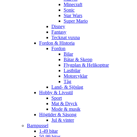
Minecraft
Sonic
Star Wars
Super Mario
Disney
Fantasy
Tecknat vuxna
Fordon & Historia
Fordon
Bilar
Båtar & Skepp
Flygplan & Helikoptrar
Lastbilar
Motorcyklar
Tåg
Land- & Sjöslag
Hobby & Livsstil
Sport
Mat & Dryck
Mode & musik
Högtider & Säsong
Jul & vinter
Barnpussel
1-49 bitar
50-99 bitar