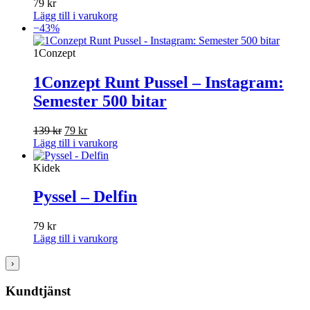
79
kr
Lägg till i varukorg
−43%
1Conzept
1Conzept Runt Pussel – Instagram:
Semester 500 bitar
Det
Det
139
kr
79
kr
ursprungliga
nuvarande
Lägg till i varukorg
priset
priset
var:
är:
Kidek
139 kr.
79 kr.
Pyssel – Delfin
79
kr
Lägg till i varukorg
›
Kundtjänst