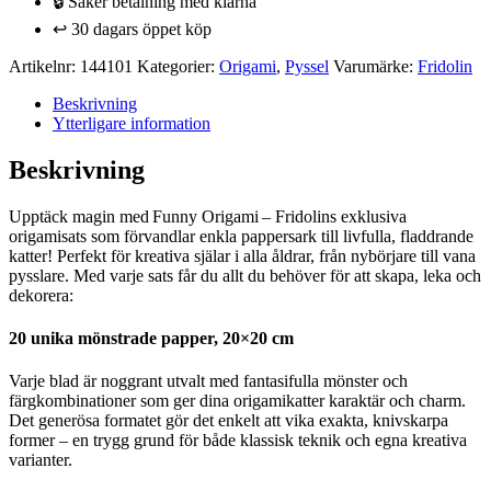
🔒 Säker betalning med klarna
Katter
-
↩️ 30 dagars öppet köp
Svår
mängd
Artikelnr:
144101
Kategorier:
Origami
,
Pyssel
Varumärke:
Fridolin
Beskrivning
Ytterligare information
Beskrivning
Upptäck magin med Funny Origami – Fridolins exklusiva
origamisats som förvandlar enkla pappersark till livfulla, fladdrande
katter! Perfekt för kreativa själar i alla åldrar, från nybörjare till vana
pysslare. Med varje sats får du allt du behöver för att skapa, leka och
dekorera:
20 unika mönstrade papper, 20×20 cm
Varje blad är noggrant utvalt med fantasifulla mönster och
färgkombinationer som ger dina origamikatter karaktär och charm.
Det generösa formatet gör det enkelt att vika exakta, knivskarpa
former – en trygg grund för både klassisk teknik och egna kreativa
varianter.