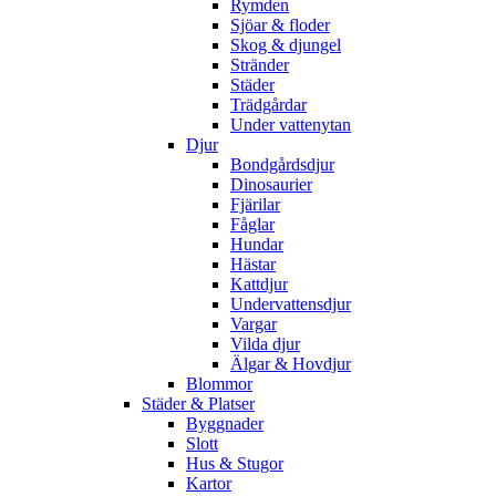
Rymden
Sjöar & floder
Skog & djungel
Stränder
Städer
Trädgårdar
Under vattenytan
Djur
Bondgårdsdjur
Dinosaurier
Fjärilar
Fåglar
Hundar
Hästar
Kattdjur
Undervattensdjur
Vargar
Vilda djur
Älgar & Hovdjur
Blommor
Städer & Platser
Byggnader
Slott
Hus & Stugor
Kartor