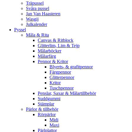
Träpussel
Svåra pussel
Jan Van Haasteren
Wasgij
Julkalender
Pyssel
Måla & Rita
Canvas & Ritblock
Glitterlim, Lim & Tejp
Målarböcker
Målarfärg
Pennor & Kritor
Blyerts- & grafitpennor
Färgpennor
Glitterpennor
Kritor
Tuschpennor
Penslar, Saxar & Målartillbehör
Suddgummi
Stämplar
Pärlor & tillbehör
Rörpärlor
Midi
Maxi
Pärlplattor