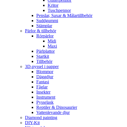
Glitterpennor
Kritor
Tuschpennor
Penslar, Saxar & Målartillbehör
Suddgummi
Stämplar
Pärlor & tillbehör
Rörpärlor
Midi
Maxi
Pärlplattor
Startkit
Tillbehör
3D-pyssel i papper
Blommor
Däggdjur
Fantasi
Fåglar
Insekter
Instrument
Pysselask
Reptiler & Dinosaurier
Vattenlevande djur
Diamond painting
DIY-Kit