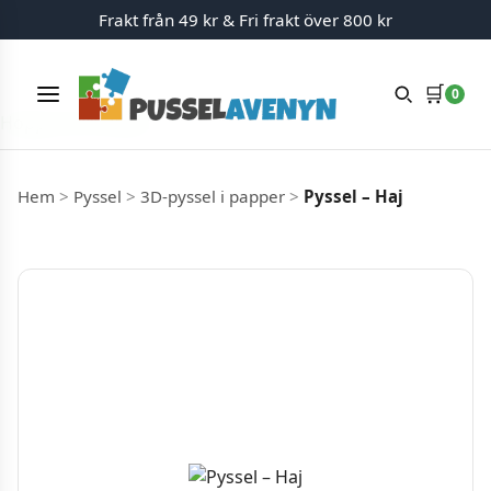
Frakt från 49 kr & Fri frakt över 800 kr
🛒
0
Meny
Hoppa till innehåll
Hem
>
Pyssel
>
3D-pyssel i papper
>
Pyssel – Haj