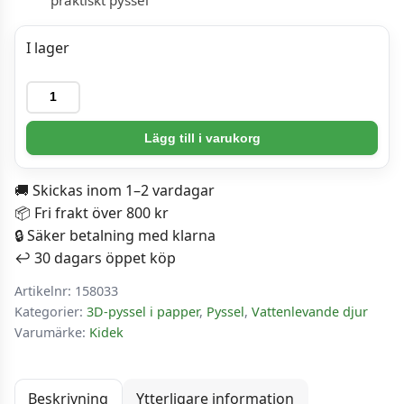
I lager
Pyssel
-
Haj
Lägg till i varukorg
mängd
🚚 Skickas inom 1–2 vardagar
📦 Fri frakt över 800 kr
🔒 Säker betalning med klarna
↩️ 30 dagars öppet köp
Artikelnr:
158033
Kategorier:
3D-pyssel i papper
,
Pyssel
,
Vattenlevande djur
Varumärke:
Kidek
Beskrivning
Ytterligare information