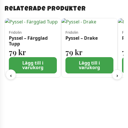
Relaterade produkter
Fridolin
Fridolin
Fri
Pyssel – Färgglad
Pyssel – Drake
Py
Tupp
79
kr
79
kr
7
Lägg till i
Lägg till i
varukorg
varukorg
‹
›