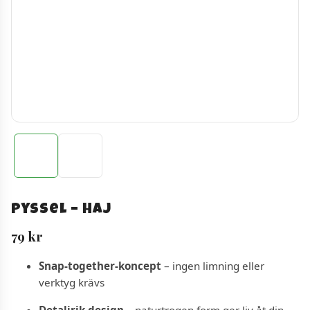
Pyssel – Haj
79
kr
Snap-together-koncept
– ingen limning eller
verktyg krävs
Detaljrik design
– naturtrogen form ger liv åt din