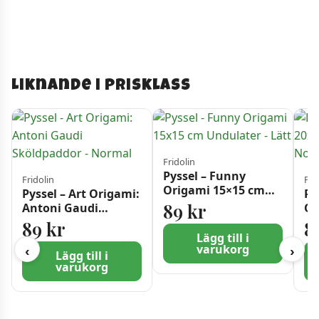
Liknande i prisklass
Fridolin
Pyssel – Funny
Fridolin
Fri
Origami 15×15 cm
Pyssel – Art Origami:
Py
Undulater – Lätt
89
kr
Antoni Gaudi
Or
Sköldpaddor –
Di
89
kr
8
Normal
No
Lägg till i
varukorg
‹
›
Lägg till i
varukorg