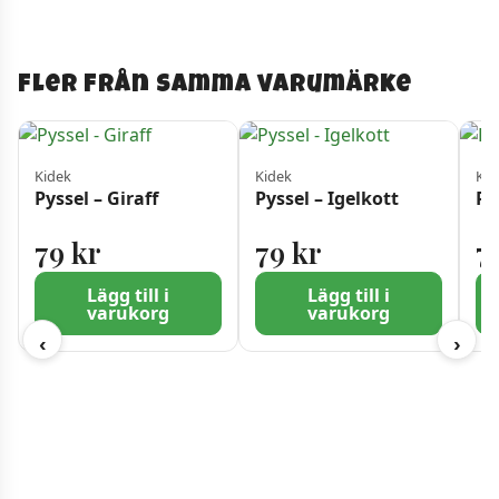
Fler från samma varumärke
Kidek
Kidek
Kid
Pyssel – Giraff
Pyssel – Igelkott
Py
79
kr
79
kr
7
Lägg till i
Lägg till i
varukorg
varukorg
‹
›