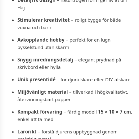
Haj
Stimulerar kreativitet
– roligt bygge för både
vuxna och barn
Avkopplande hobby
– perfekt för en lugn
pysselstund utan skärm
Snygg inredningsdetalj
– elegant prydnad på
skrivbord eller hylla
Unik presentidé
– för djurälskare eller DIY-älskare
Miljövänligt material
– tillverkad i högkvalitativt,
återvinningsbart papper
Kompakt förvaring
– färdig modell
15
× 10 × 7 cm
,
enkel att ta med
Lärorikt
– förstå djurens uppbyggnad genom
praktiskt pyssel