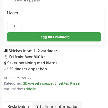
I lager
Pyssel
-
Snigel
Lägg till i varukorg
mängd
🚚 Skickas inom 1–2 vardagar
📦 Fri frakt över 800 kr
🔒 Säker betalning med klarna
↩️ 30 dagars öppet köp
Artikelnr:
158122
Kategorier:
3D-pyssel i papper
,
Insekter
,
Pyssel
Varumärke:
Fridolin
Beskrivning
Ytterligare information