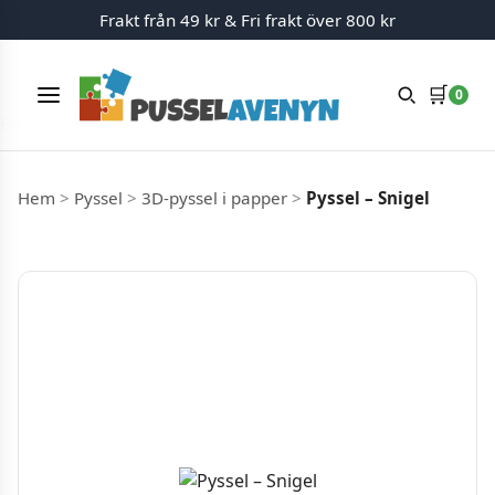
Frakt från 49 kr & Fri frakt över 800 kr
🛒
0
Meny
Hoppa till innehåll
Hem
>
Pyssel
>
3D-pyssel i papper
>
Pyssel – Snigel