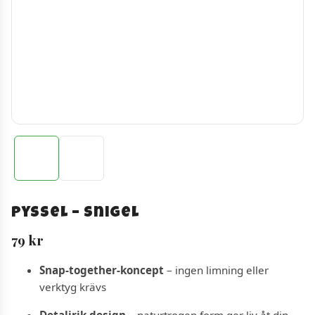
Pyssel – Snigel
79
kr
Snap-together-koncept
– ingen limning eller
verktyg krävs
Detaljrik design
– naturtrogen form ger liv åt din