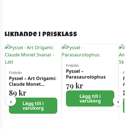
Liknande i prisklass
Fridolin
Pyssel –
Fridolin
Fri
Parasaurolophus
Pyssel – Art Origami:
Py
79
kr
Claude Monet
An
Svanar – Lätt
Sk
89
kr
8
No
Lägg till i
varukorg
‹
›
Lägg till i
varukorg