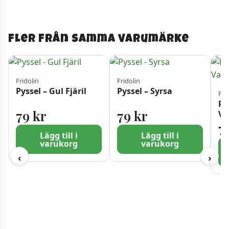
Fler från samma varumärke
Fridolin
Fridolin
Pyssel – Gul Fjäril
Pyssel – Syrsa
Fri
Py
79
kr
79
kr
Va
7
Lägg till i
Lägg till i
varukorg
varukorg
‹
›