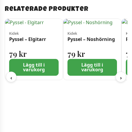
Relaterade produkter
Kidek
Kidek
Kid
Pyssel – Elgitarr
Pyssel – Noshörning
Py
79
kr
79
kr
7
Lägg till i
Lägg till i
varukorg
varukorg
‹
›