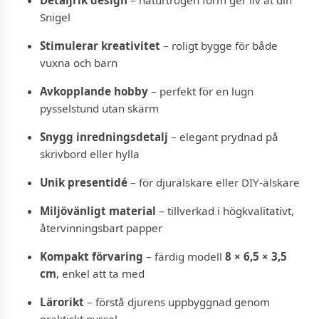
Snigel
Stimulerar kreativitet
– roligt bygge för både
vuxna och barn
Avkopplande hobby
– perfekt för en lugn
pysselstund utan skärm
Snygg inredningsdetalj
– elegant prydnad på
skrivbord eller hylla
Unik presentidé
– för djurälskare eller DIY-älskare
Miljövänligt material
– tillverkad i högkvalitativt,
återvinningsbart papper
Kompakt förvaring
– färdig modell
8 × 6,5 × 3,5
cm
, enkel att ta med
Lärorikt
– förstå djurens uppbyggnad genom
praktiskt pyssel