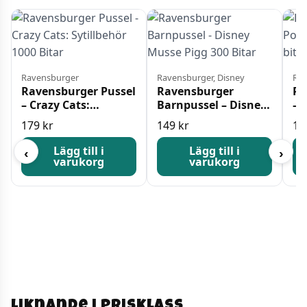
Ravensburger
Ravensburger, Disney
Rav
Ravensburger Pussel
Ravensburger
Ra
– Crazy Cats:
Barnpussel – Disney
– 
Sytillbehör 1000
Musse Pigg 300 Bitar
10
179
kr
149
kr
17
Bitar
Lägg till i
Lägg till i
‹
›
varukorg
varukorg
Liknande i prisklass