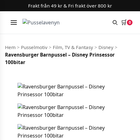
Frakt från 49 kr & Fri frakt över 800 kr
🛒
0
Meny
Hoppa till innehåll
Hem
>
Pusselmotiv
>
Film, TV & Fantasy
>
Disney
>
Ravensburger Barnpussel – Disney Prinsessor
100bitar