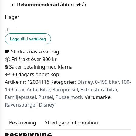
Rekommenderad ålder:
6+ år
I lager
Ravensburger
Barnpussel
Lägg till i varukorg
-
🚚 Skickas nästa vardag
Disney
📦 Fri frakt över 800 kr
Prinsessor
🔒 Säker betalning med klarna
100bitar
↩️ 30 dagars öppet köp
mängd
Artikelnr:
12004116
Kategorier:
Disney
,
0-499 bitar
,
100-
199 bitar
,
Antal Bitar
,
Barnpussel
,
Extra stora bitar
,
Familjepussel
,
Pussel
,
Pusselmotiv
Varumärke:
Ravensburger
,
Disney
Beskrivning
Ytterligare information