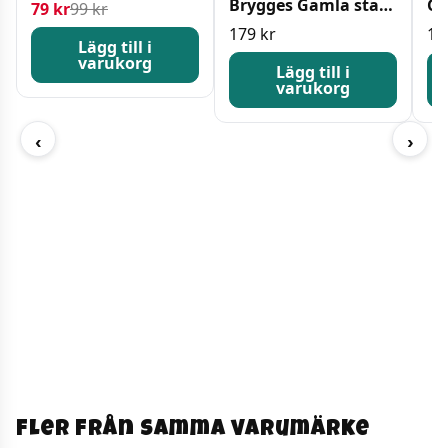
Brygges Gamla stad,
Gy
Det ursprungliga priset var: 99 kr.
Det nuvarande priset är: 79 kr.
79
kr
99
kr
Belgien 1500 bitar
Ro
179
kr
16
Lägg till i
varukorg
Lägg till i
varukorg
‹
›
Fler från samma varumärke