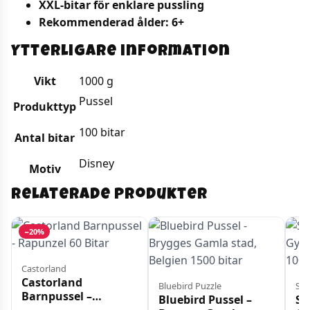
XXL-bitar för enklare pussling
Rekommenderad ålder: 6+
Ytterligare information
Vikt
1000 g
Pussel
Produkttyp
100 bitar
Antal bitar
Disney
Motiv
Relaterade produkter
−20%
Castorland
Castorland
Bluebird Puzzle
Sch
Barnpussel –
Bluebird Pussel –
Sc
Rapunzel 60 Bitar