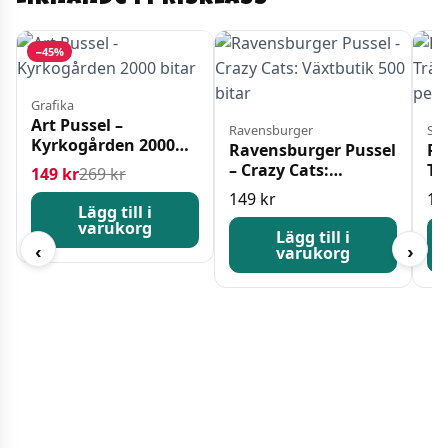
−45%
Grafika
Art Pussel –
Ravensburger
Sen
Kyrkogården 2000
Ravensburger Pussel
Pe
bitar
– Crazy Cats:
Tr
Det ursprungliga priset var: 269 kr.
Det nuvarande priset är: 149 kr.
149
kr
269
kr
Växtbutik 500 bitar
36
149
kr
11
Lägg till i
varukorg
Lägg till i
‹
›
varukorg