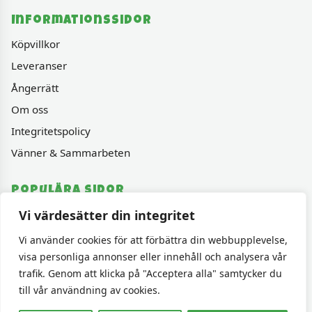
Informationssidor
Köpvillkor
Leveranser
Ångerrätt
Om oss
Integritetspolicy
Vänner & Sammarbeten
Populära sidor
Vi värdesätter din integritet
Varumärken
Fyndhörnan
Vi använder cookies för att förbättra din webbupplevelse,
visa personliga annonser eller innehåll och analysera vår
1000 bitars pussel
trafik. Genom att klicka på "Acceptera alla" samtycker du
Sällskapspel
till vår användning av cookies.