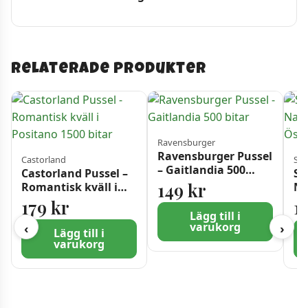
Relaterade produkter
Ravensburger
Ravensburger Pussel
Castorland
Sch
– Gaitlandia 500
Castorland Pussel –
Sc
bitar
149
kr
Romantisk kväll i
Na
Positano 1500 bitar
Ha
179
kr
1
10
Lägg till i
varukorg
‹
›
Lägg till i
varukorg