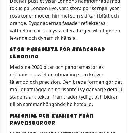
Det här pusslet visar Londons hamnområde med
fokus på London Eye, vars stora pariserhjul lyser i
rosa toner mot en himmel som skiftar i blått och
orange. Byggnadernas fasader reflekteras i
vattnet och är upplysta i flera färger, vilket ger en
levande och dynamisk känsla.
Stor pusselyta för avancerad
läggning
Med sina 2000 bitar och panoramastorlek
erbjuder pusslet en utmaning som kräver
tålamod och precision. Den breda formen gör det
möjligt att lägga en horisontell vy där varje detalj i
stadens arkitektur framträder tydligt och bidrar
till en sammanhängande helhetsbild.
Material och kvalitet från
Ravensburger