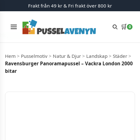
Frakt från 49 kr & Fri frakt över 800 kr
🛒
0
Meny
Hoppa till innehåll
Hem
>
Pusselmotiv
>
Natur & Djur
>
Landskap
>
Städer
>
Ravensburger Panoramapussel – Vackra London 2000
bitar