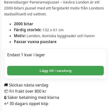
Ravensburger Panoramapussel – Vackra London är ett
2000-bitars pussel med ett färgstarkt motiv från Londons
stadssilhuett vid vattnet.
2000 bitar
Färdig storlek:
132 x 61 cm
Motiv:
London, ikoniska byggnader och hamn
Passar vuxna pusslare
Endast 1 kvar i lager
Ravensburger
Lägg till i varukorg
Panoramapussel
-
🚚 Skickas nästa vardag
Vackra
📦 Fri frakt över 800 kr
London
🔒 Säker betalning med klarna
2000
↩️ 30 dagars öppet köp
bitar
mängd