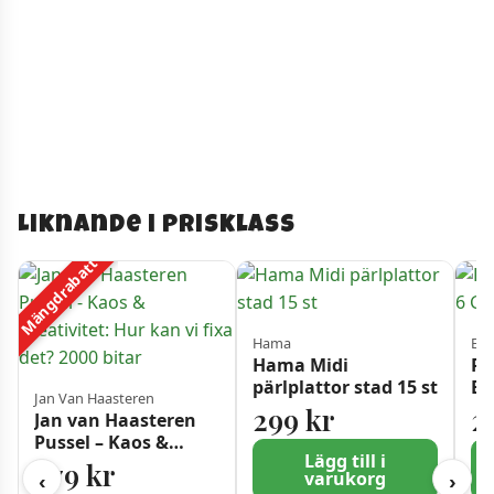
Liknande i prisklass
Mängdrabatt
Hama
Ed
Hama Midi
Py
pärlplattor stad 15 st
Bl
Jan Van Haasteren
Gu
299
kr
2
Jan van Haasteren
Pussel – Kaos &
Lägg till i
Kreativitet: Hur kan
279
kr
varukorg
‹
›
vi fixa det? 2000