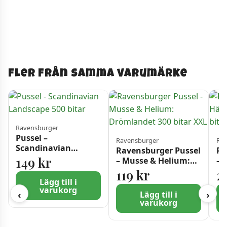
Fler från samma varumärke
Ravensburger
Pussel –
Ravensburger
Rav
Scandinavian
Ravensburger Pussel
Ra
Landscape 500 bitar
149
kr
– Musse & Helium:
– 
Drömlandet 300
fa
119
kr
2
bitar XXL
bi
Lägg till i
varukorg
Lägg till i
‹
›
varukorg