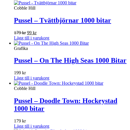
Cobble Hill
Pussel – Tvättbjörnar 1000 bitar
Det
Det
179
kr
99
kr
ursprungliga
nuvarande
Lägg till i varukorg
priset
priset
var:
är:
Grafika
179 kr.
99 kr.
Pussel – On The High Seas 1000 Bitar
199
kr
Lägg till i varukorg
Cobble Hill
Pussel – Doodle Town: Hockeystad
1000 bitar
179
kr
Lägg till i varukorg