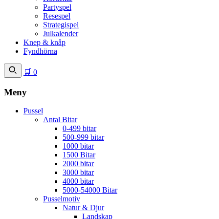
Partyspel
Resespel
Strategispel
Julkalender
Knep & knåp
Fyndhörna
🛒
0
Meny
Pussel
Antal Bitar
0-499 bitar
500-999 bitar
1000 bitar
1500 Bitar
2000 bitar
3000 bitar
4000 bitar
5000-54000 Bitar
Pusselmotiv
Natur & Djur
Landskap