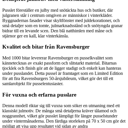
Pusslet föreställer en julby med snötäckta hus och butiker, där
julgranen står i centrum omgiven av människor i vinterkläder.
Byggnadernas fasader visar skyltfönster med juldekorationer, och
små detaljer som en tomte, julmarknadsstånd och snötyngda granar
bidrar till en levande scen. Den blå natthimlen med måne och
stjärnor ger en kall, klar vinterkänsla.
Kvalitet och bitar från Ravensburger
Med 1000 bitar levererar Ravensburger en pusselkvalitet som
kännetecknas av exakt passform och slitstarkt material. Bitarnas
tjocklek och finish gör att de ligger stadigt och enkelt kan hanteras
under pusslandet. Detta pussel är framtaget som en Limited Edition
för att fira Ravensburgers 50-årsjubileum, vilket gör det till ett
samlarobjekt för pusselentusiaster.
För vuxna och erfarna pusslare
Denna modell riktar sig till vuxna som söker en utmaning med ett
klassiskt julmotiv. De många små detaljerna kräver tålamod och
noggrannhet, vilket gör pusslet lämpligt för längre pusselstunder
under vintermånaderna. Den färdiga storleken på 70 x 50 cm gör det
möjligt att visa upp resultatet vid sidan av andra