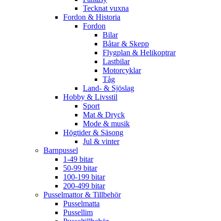
Tecknat vuxna
Fordon & Historia
Fordon
Bilar
Båtar & Skepp
Flygplan & Helikoptrar
Lastbilar
Motorcyklar
Tåg
Land- & Sjöslag
Hobby & Livsstil
Sport
Mat & Dryck
Mode & musik
Högtider & Säsong
Jul & vinter
Barnpussel
1-49 bitar
50-99 bitar
100-199 bitar
200-499 bitar
Pusselmattor & Tillbehör
Pusselmatta
Pussellim