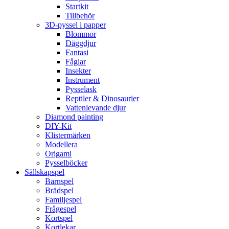
Startkit
Tillbehör
3D-pyssel i papper
Blommor
Däggdjur
Fantasi
Fåglar
Insekter
Instrument
Pysselask
Reptiler & Dinosaurier
Vattenlevande djur
Diamond painting
DIY-Kit
Klistermärken
Modellera
Origami
Pysselböcker
Sällskapspel
Barnspel
Brädspel
Familjespel
Frågespel
Kortspel
Kortlekar