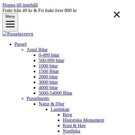
Hoppa till innehåll
Frakt från 49 kr & Fri frakt över 800 kr
✕
Meny
Pussel
Antal Bitar
0-499 bitar
500-999 bitar
1000 bitar
1500 Bitar
2000 bitar
3000 bitar
4000 bitar
5000-54000 Bitar
Pusselmotiv
Natur & Djur
Landskap
Berg
Historiska Monument
Kust & Hav
Nordiska