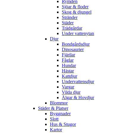
Rymden
Sjöar & floder
Skog & djungel
Stränder
Städer
Trädgårdar
Under vattenytan
Djur
Bondgårdsdjur
Dinosaurier
Fjärilar
Fåglar
Hundar
Hästar
Kattdjur
Undervattensdjur
Vargar
Vilda djur
Älgar & Hovdjur
Blommor
Städer & Platser
Byggnader
Slott
Hus & Stugor
Kartor