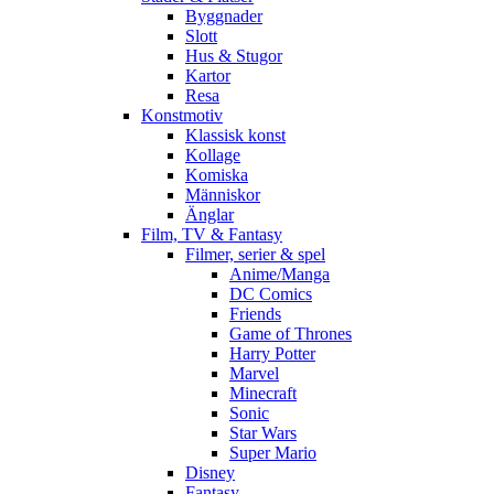
Byggnader
Slott
Hus & Stugor
Kartor
Resa
Konstmotiv
Klassisk konst
Kollage
Komiska
Människor
Änglar
Film, TV & Fantasy
Filmer, serier & spel
Anime/Manga
DC Comics
Friends
Game of Thrones
Harry Potter
Marvel
Minecraft
Sonic
Star Wars
Super Mario
Disney
Fantasy