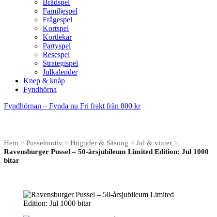
Brädspel
Familjespel
Frågespel
Kortspel
Kortlekar
Partyspel
Resespel
Strategispel
Julkalender
Knep & knåp
Fyndhörna
Fyndhörnan – Fynda nu
Fri frakt från 800 kr
Hem
>
Pusselmotiv
>
Högtider & Säsong
>
Jul & vinter
>
Ravensburger Pussel – 50-årsjubileum Limited Edition: Jul 1000
bitar