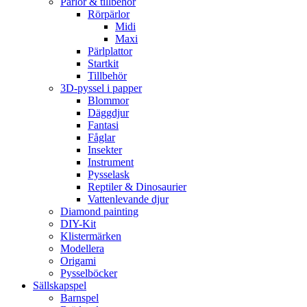
Pärlor & tillbehör
Rörpärlor
Midi
Maxi
Pärlplattor
Startkit
Tillbehör
3D-pyssel i papper
Blommor
Däggdjur
Fantasi
Fåglar
Insekter
Instrument
Pysselask
Reptiler & Dinosaurier
Vattenlevande djur
Diamond painting
DIY-Kit
Klistermärken
Modellera
Origami
Pysselböcker
Sällskapspel
Barnspel