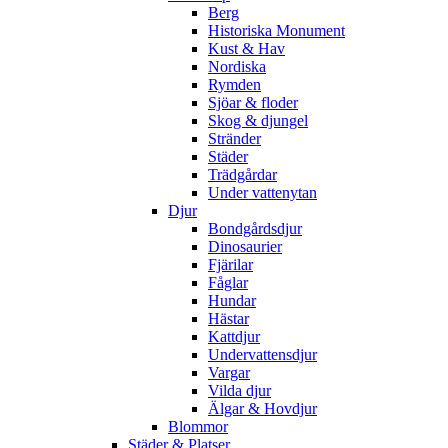
Berg
Historiska Monument
Kust & Hav
Nordiska
Rymden
Sjöar & floder
Skog & djungel
Stränder
Städer
Trädgårdar
Under vattenytan
Djur
Bondgårdsdjur
Dinosaurier
Fjärilar
Fåglar
Hundar
Hästar
Kattdjur
Undervattensdjur
Vargar
Vilda djur
Älgar & Hovdjur
Blommor
Städer & Platser