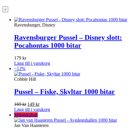
‹
Ravensburger, Disney
Ravensburger Pussel – Disney slott:
Pocahontas 1000 bitar
179
kr
Lägg till i varukorg
−12%
Cobble Hill
Pussel – Fiske, Skyltar 1000 bitar
Det
Det
169
kr
149
kr
ursprungliga
nuvarande
Lägg till i varukorg
priset
priset
Mängdrabatt
var:
är:
169 kr.
149 kr.
Jan Van Haasteren