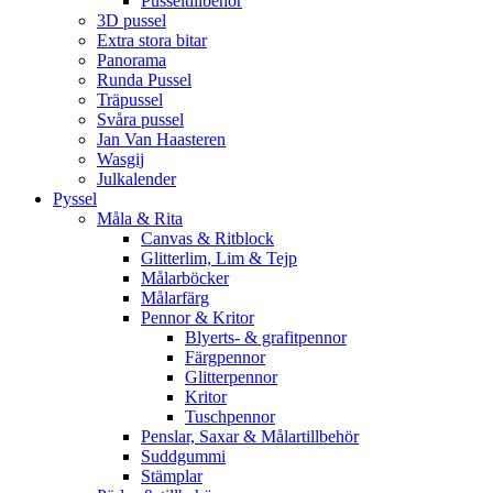
Pusseltillbehör
3D pussel
Extra stora bitar
Panorama
Runda Pussel
Träpussel
Svåra pussel
Jan Van Haasteren
Wasgij
Julkalender
Pyssel
Måla & Rita
Canvas & Ritblock
Glitterlim, Lim & Tejp
Målarböcker
Målarfärg
Pennor & Kritor
Blyerts- & grafitpennor
Färgpennor
Glitterpennor
Kritor
Tuschpennor
Penslar, Saxar & Målartillbehör
Suddgummi
Stämplar