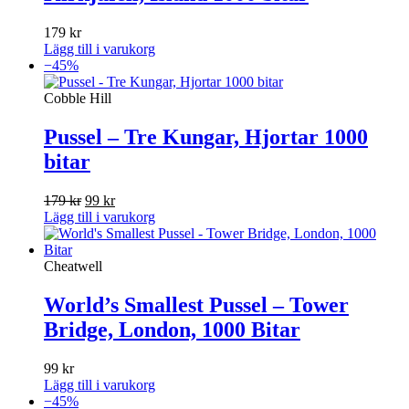
179
kr
Lägg till i varukorg
−45%
Cobble Hill
Pussel – Tre Kungar, Hjortar 1000
bitar
Det
Det
179
kr
99
kr
ursprungliga
nuvarande
Lägg till i varukorg
priset
priset
var:
är:
179 kr.
99 kr.
Cheatwell
World’s Smallest Pussel – Tower
Bridge, London, 1000 Bitar
99
kr
Lägg till i varukorg
−45%