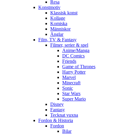
Resa
Konstmotiv
Klassisk konst
Kollage
Komiska
Människor
Änglar
Film, TV & Fantasy
Filmer, serier & spel
Anime/Manga
DC Comics
Friends
Game of Thrones
Harry Potter
Marvel
Minecraft
Sonic
Star Wars
Super Mario
Disney
Fantasy
Tecknat vuxna
Fordon & Historia
Fordon
Bilar