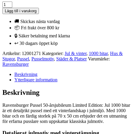
Ravensburger
Pussel
Lägg till i varukorg
-
50-
🚚 Skickas nästa vardag
årsjubileum
📦 Fri frakt över 800 kr
Limited
🔒 Säker betalning med klarna
Edition:
Jul
↩️ 30 dagars öppet köp
1000
bitar
Artikelnr:
12001271
Kategorier:
Jul & vinter
,
1000 bitar
,
Hus &
mängd
Stugor
,
Pussel
,
Pusselmotiv
,
Städer & Platser
Varumärke:
Ravensburger
Beskrivning
Ytterligare information
Beskrivning
Ravensburger Pussel 50-årsjubileum Limited Edition: Jul 1000 bitar
är ett detaljrikt pussel med ett vinterlandskap i julmiljö. Med 1000
bitar och en färdig storlek på 70 x 50 cm erbjuder det en utmaning
för erfarna pusslare som uppskattar klassiska julmotiv.
Detaljerat julmotiv med vinterstämning