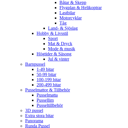
Båtar & Skepp
Flygplan & Helikoptrar
Lastbilar
Motorcyklar
Tåg
Land- & Sjöslag
Hobby & Livsstil
Sport
Mat & Dryck
Mode & musik
Högtider & Säsong
Jul & vinter
Barnpussel
1-49 bitar
50-99 bitar
100-199 bitar
200-499 bitar
Pusselmattor & Tillbehör
Pusselmatta
Pussellim
Pusseltillbehör
3D pussel
Extra stora bitar
Panorama
Runda Pussel