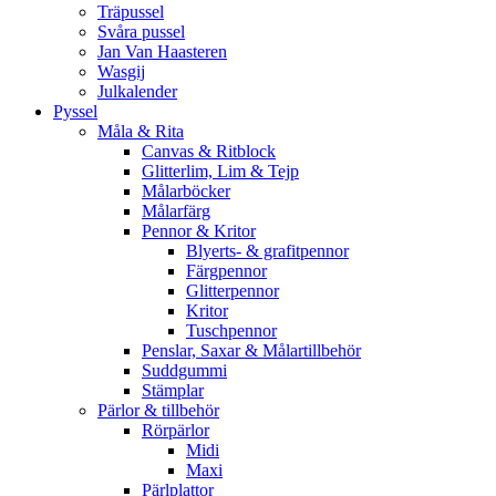
Träpussel
Svåra pussel
Jan Van Haasteren
Wasgij
Julkalender
Pyssel
Måla & Rita
Canvas & Ritblock
Glitterlim, Lim & Tejp
Målarböcker
Målarfärg
Pennor & Kritor
Blyerts- & grafitpennor
Färgpennor
Glitterpennor
Kritor
Tuschpennor
Penslar, Saxar & Målartillbehör
Suddgummi
Stämplar
Pärlor & tillbehör
Rörpärlor
Midi
Maxi
Pärlplattor