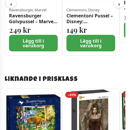
Ra
‹
›
– 
Ravensburger, Marvel
Clementoni, Disney
Vi
1
Ravensburger
Clementoni Pussel –
Golvpussel – Marvel:
Disney:
Ett fantastiskt Team
Färgexplosion 1000
249
kr
149
kr
24 Bitar
bitar
Lägg till i
Lägg till i
varukorg
varukorg
Liknande i prisklass
−41%
−1