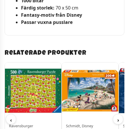
1000 bitar
Färdig storlek:
70 x 50 cm
Fantasy-motiv från Disney
Passar vuxna pusslare
Relaterade produkter
‹
›
Ravensburger
Schmidt, Disney
Sch