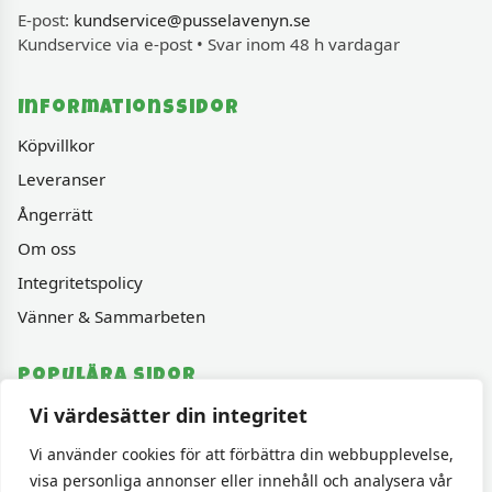
E-post:
kundservice@pusselavenyn.se
Kundservice via e-post • Svar inom 48 h vardagar
Informationssidor
Köpvillkor
Leveranser
Ångerrätt
Om oss
Integritetspolicy
Vänner & Sammarbeten
Populära sidor
Vi värdesätter din integritet
Varumärken
Fyndhörnan
Vi använder cookies för att förbättra din webbupplevelse,
visa personliga annonser eller innehåll och analysera vår
1000 bitars pussel