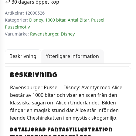
↩️ 30 dagars öppet köp
bitar
Artikelnr:
12000526
mängd
Kategorier:
Disney
,
1000 bitar
,
Antal Bitar
,
Pussel
,
Pusselmotiv
Varumärke:
Ravensburger
,
Disney
Beskrivning
Ytterligare information
Beskrivning
Ravensburger Pussel – Disney: Äventyr med Alice
består av 1000 bitar och visar en scen från den
klassiska sagan om Alice i Underlandet. Bilden
fångar en magisk stund där Alice står inför den
leende Cheshirekatten i en mystisk skogsmiljö.
Detaljerad fantasyillustration