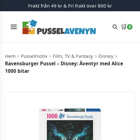
Frakt från 49 kr & Fri frakt över 800 kr
🛒
0
Meny
Hoppa till innehåll
Hem
>
Pusselmotiv
>
Film, TV & Fantasy
>
Disney
>
Ravensburger Pussel – Disney: Äventyr med Alice
1000 bitar