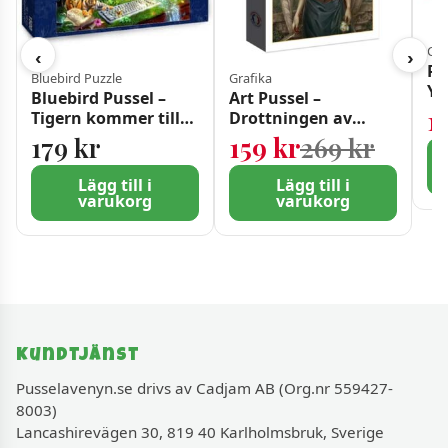
Cob
‹
›
Pu
Bluebird Puzzle
Grafika
Yo
Bluebird Pussel –
Art Pussel –
bi
1
Tigern kommer till
Drottningen av
liv 1500 bitar
Ghouls 2000 bitar
Det ur
Det nu
179
kr
159
kr
269
kr
Lägg till i
Lägg till i
varukorg
varukorg
Kundtjänst
Pusselavenyn.se drivs av Cadjam AB (Org.nr 559427-
8003)
Lancashirevägen 30, 819 40 Karlholmsbruk, Sverige