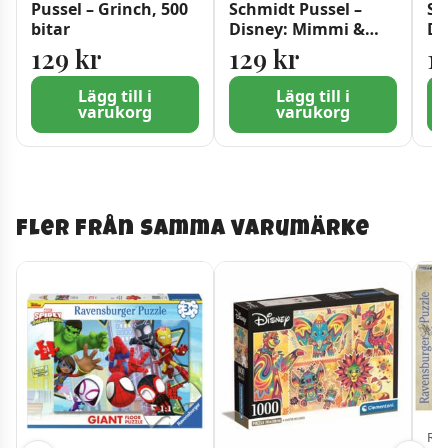
Pussel – Grinch, 500
Schmidt Pussel –
Sc
bitar
Disney: Mimmi &
Di
Musse Pigg i Florida
Da
129
kr
129
kr
1
200 bitar
Lägg till i
Lägg till i
varukorg
varukorg
Fler från samma varumärke
Rav