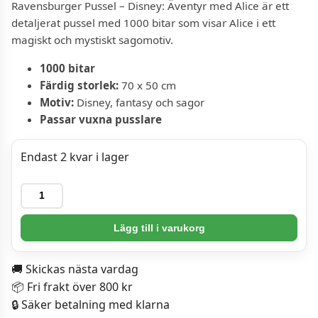
Ravensburger Pussel – Disney: Äventyr med Alice är ett
detaljerat pussel med 1000 bitar som visar Alice i ett
magiskt och mystiskt sagomotiv.
1000 bitar
Färdig storlek:
70 x 50 cm
Motiv:
Disney, fantasy och sagor
Passar vuxna pusslare
Endast 2 kvar i lager
Ravensburger
Pussel
-
Lägg till i varukorg
Disney:
Äventyr
🚚 Skickas nästa vardag
med
📦 Fri frakt över 800 kr
Alice
🔒 Säker betalning med klarna
1000