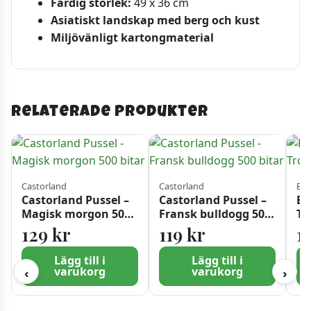
Färdig storlek:
49 x 36 cm
Asiatiskt landskap med berg och kust
Miljövänligt kartongmaterial
Relaterade produkter
Castorland
Castorland
Blu
Castorland Pussel –
Castorland Pussel –
Bl
Magisk morgon 500
Fransk bulldogg 500
Tr
bitar
bitar
Bi
129
kr
119
kr
1
Lägg till i
Lägg till i
varukorg
varukorg
‹
›