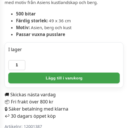
med motiv från Asiens kustlandskap och berg.
500 bitar
Färdig storlek:
49 x 36 cm
Motiv:
Asien, berg och kust
Passar vuxna pusslare
I lager
Ravensburger
Pussel
-
Lägg till i varukorg
Episk
Resa
🚚 Skickas nästa vardag
500
📦 Fri frakt över 800 kr
bitar
🔒 Säker betalning med klarna
mängd
↩️ 30 dagars öppet köp
Artikelnr:
12001387