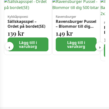
Kylskåpspoesi
Ravensburger
Sällskapsspel –
Ravensburger Pussel
Rav
Ordet på bordet(SE)
– Blommor till dig
Ra
500 bitar
139
kr
149
kr
Ba
Nö
1
Lägg till i
Lägg till i
varukorg
varukorg
‹
›