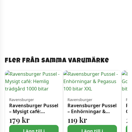
Fler från samma varumärke
Ravensburger
Ravensburger
Rav
Ravensburger Pussel
Ravensburger Pussel
Ra
– Mysigt café:
– Enhörningar &
Go
Hemlig trädgård
Pegasus 100 bitar
Ki
179
kr
119
kr
2
1000 bitar
XXL
Lägg till i
Lägg till i