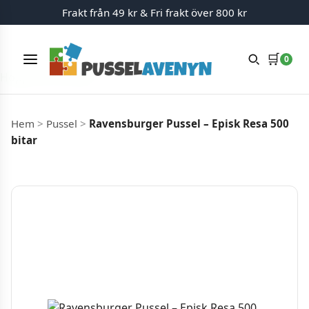
Frakt från 49 kr & Fri frakt över 800 kr
🛒
0
Meny
Hoppa till innehåll
Hem
>
Pussel
>
Ravensburger Pussel – Episk Resa 500
bitar