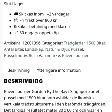
Slut i lager
🚚 Skickas inom 1–2 vardagar
📦 Fri frakt över 800 kr
🔒 Säker betalning med klarna
↩️ 30 dagars öppet köp
Artikelnr:
12001396
Kategorier:
Trädgårdar
,
1500 Bitar
,
Antal Bitar
,
Landskap
,
Natur & Djur
,
Pussel
,
Pusselmotiv
,
Resa
Varumärke:
Ravensburger
Beskrivning
Ytterligare information
Beskrivning
Ravensburger Garden By The Bay i Singapore är ett
pussel med 1500 bitar som avbildar de ikoniska
vertikala trädstrukturerna i den berömda trädgården.
Det färdiga resultatet mäter 80 x 60 cm och visar en