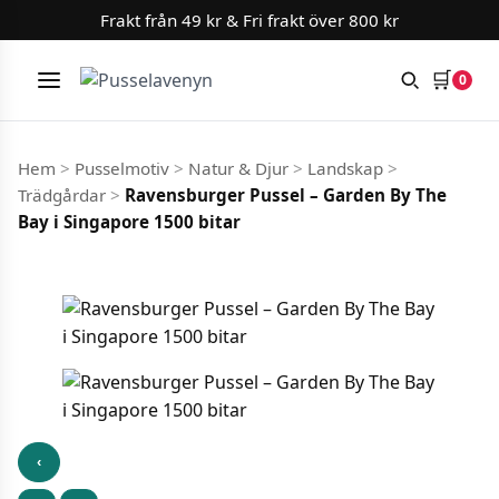
Slut i lager
Slut i lager
Frakt från 49 kr & Fri frakt över 800 kr
🛒
0
Meny
Hoppa till innehåll
Hem
>
Pusselmotiv
>
Natur & Djur
>
Landskap
>
Trädgårdar
>
Ravensburger Pussel – Garden By The
Bay i Singapore 1500 bitar
‹