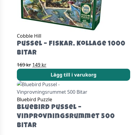
Cobble Hill
Pussel – Fiskar, Kollage 1000
bitar
Det
Det
169
kr
149
kr
ursprungliga
nuvarande
Lägg till i varukorg
priset
priset
var:
är:
169 kr.
149 kr.
Bluebird Puzzle
Bluebird Pussel –
Vinprovningsrummet 500
Bitar