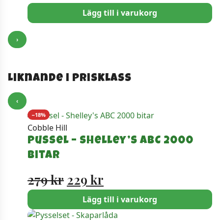
Lägg till i varukorg
›
Liknande i prisklass
‹
−18%
Cobble Hill
Pussel – Shelley’s ABC 2000
bitar
Det
Det
279
kr
229
kr
ursprungliga
nuvarande
Lägg till i varukorg
priset
priset