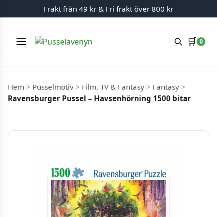
Frakt från 49 kr & Fri frakt över 800 kr
🛒
0
Meny
Hoppa till innehåll
Hem
>
Pusselmotiv
>
Film, TV & Fantasy
>
Fantasy
>
Ravensburger Pussel – Havsenhörning 1500 bitar