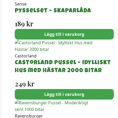
Sense
var:
är:
Pysselset – Skaparlåda
279 kr.
229 kr.
189
kr
Lägg till i varukorg
Castorland
Castorland Pussel – Idylliskt
Hus med Hästar 2000 bitar
249
kr
Lägg till i varukorg
Ravensburger