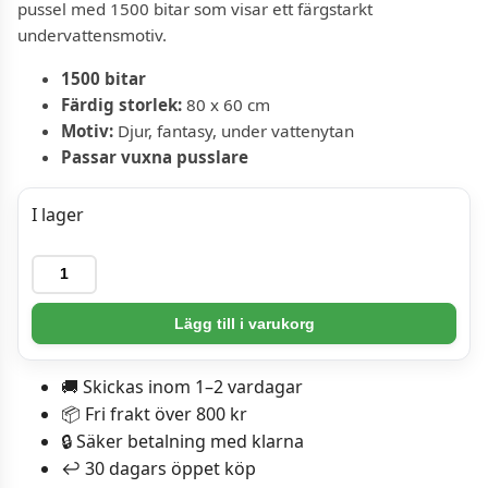
pussel med 1500 bitar som visar ett färgstarkt
undervattensmotiv.
1500 bitar
Färdig storlek:
80 x 60 cm
Motiv:
Djur, fantasy, under vattenytan
Passar vuxna pusslare
I lager
Ravensburger
Pussel
-
Lägg till i varukorg
Havsenhörning
1500
🚚 Skickas inom 1–2 vardagar
bitar
📦 Fri frakt över 800 kr
mängd
🔒 Säker betalning med klarna
↩️ 30 dagars öppet köp