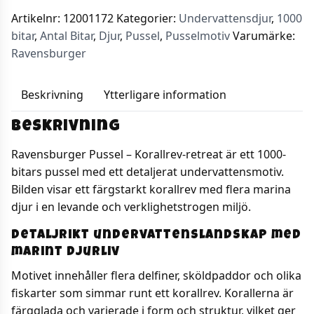
Artikelnr:
12001172
Kategorier:
Undervattensdjur
,
1000
bitar
,
Antal Bitar
,
Djur
,
Pussel
,
Pusselmotiv
Varumärke:
Ravensburger
Beskrivning
Ytterligare information
Beskrivning
Ravensburger Pussel – Korallrev-retreat är ett 1000-
bitars pussel med ett detaljerat undervattensmotiv.
Bilden visar ett färgstarkt korallrev med flera marina
djur i en levande och verklighetstrogen miljö.
Detaljrikt undervattenslandskap med
marint djurliv
Motivet innehåller flera delfiner, sköldpaddor och olika
fiskarter som simmar runt ett korallrev. Korallerna är
färgglada och varierade i form och struktur, vilket ger