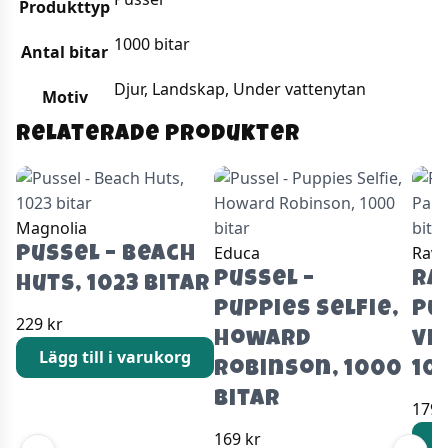
Produkttyp
1000 bitar
Antal bitar
Djur, Landskap, Under vattenytan
Motiv
Relaterade produkter
Magnolia
Educa
Rave
Pussel – Beach
Pussel –
Ra
Huts, 1023 bitar
Puppies Selfie,
Pu
229
kr
Howard
vi
Lägg till i varukorg
Robinson, 1000
10
bitar
179
169
kr
L