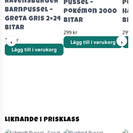
Ravensburger
Pussel –
Pu
Barnpussel –
Pokémon 2000
hä
Greta Gris 2×24
Bitar
bi
bitar
299
kr
299
119
kr
‹
›
Lägg till i varukorg
L
Lägg till i varukorg
Liknande i prisklass