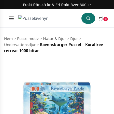
Slut i lager
Slut i lager
Frakt från 49 kr & Fri frakt över 800 kr
🛒
0
Meny
Hoppa till innehåll
Hem
>
Pusselmotiv
>
Natur & Djur
>
Djur
>
Undervattensdjur
>
Ravensburger Pussel – Korallrev-
retreat 1000 bitar