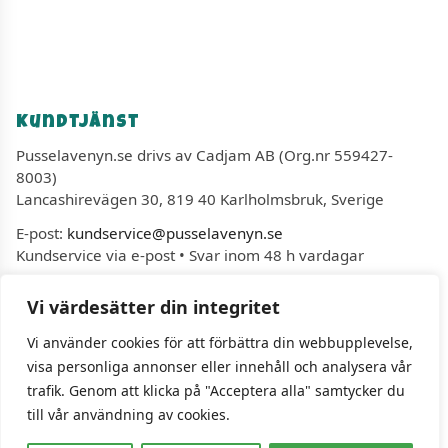
Kundtjänst
Pusselavenyn.se drivs av Cadjam AB (Org.nr 559427-
8003)
Lancashirevägen 30, 819 40 Karlholmsbruk, Sverige
E-post:
kundservice@pusselavenyn.se
Kundservice via e-post • Svar inom 48 h vardagar
Vi värdesätter din integritet
Informationssidor
Vi använder cookies för att förbättra din webbupplevelse,
Köpvillkor
visa personliga annonser eller innehåll och analysera vår
Leveranser
trafik. Genom att klicka på "Acceptera alla" samtycker du
Ångerrätt
till vår användning av cookies.
Om oss