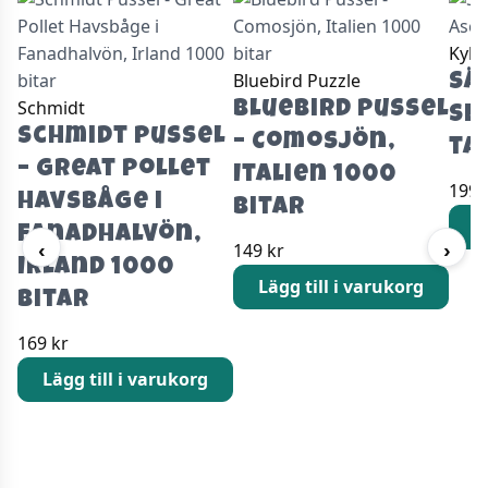
Kyls
Bluebird Puzzle
Sä
Schmidt
Bluebird Pussel
SE
Schmidt Pussel
– Comosjön,
ta
– Great Pollet
Italien 1000
199
Havsbåge i
bitar
L
Fanadhalvön,
149
kr
‹
›
Irland 1000
Lägg till i varukorg
bitar
169
kr
Lägg till i varukorg