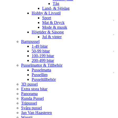
Tåg
Land- & Sjöslag
Hobby & Livsstil
Sport
Mat & Dryck
Mode & musik
Högtider & Säsong
Jul & vinter
Barnpussel
1-49 bitar
50-99 bitar
100-199 bitar
200-499 bitar
Pusselmattor & Tillbehör
Pusselmatta
Pussellim
Pusseltillbehör
3D pussel
Extra stora bitar
Panorama
Runda Pussel
Träpussel
Svåra pussel
Jan Van Haasteren
Wasgij