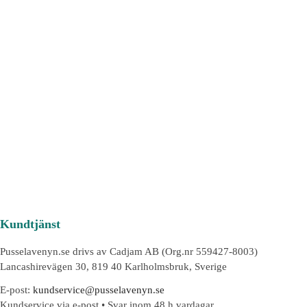
Kundtjänst
Pusselavenyn.se drivs av Cadjam AB (Org.nr 559427-8003)
Lancashirevägen 30, 819 40 Karlholmsbruk, Sverige
E-post:
kundservice@pusselavenyn.se
Kundservice via e-post • Svar inom 48 h vardagar