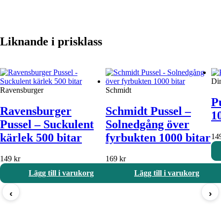
Liknande i prisklass
Di
Ravensburger
Schmidt
Pu
Ravensburger
Schmidt Pussel –
1
Pussel – Suckulent
Solnedgång över
kärlek 500 bitar
fyrbukten 1000 bitar
14
149
kr
169
kr
Lägg till i varukorg
Lägg till i varukorg
‹
›