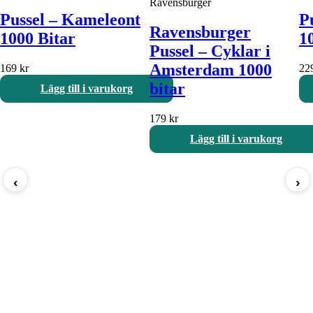
Ravensburger
Pussel – Kameleont
Pu
Ravensburger
1000 Bitar
1
Pussel – Cyklar i
Amsterdam 1000
169
kr
22
bitar
Lägg till i varukorg
179
kr
Lägg till i varukorg
‹
›