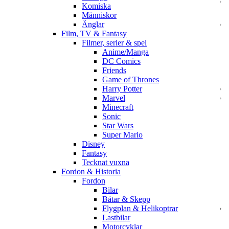
Komiska
Människor
Änglar
Film, TV & Fantasy
Filmer, serier & spel
Anime/Manga
DC Comics
Friends
Game of Thrones
Harry Potter
Marvel
Minecraft
Sonic
Star Wars
Super Mario
Disney
Fantasy
Tecknat vuxna
Fordon & Historia
Fordon
Bilar
Båtar & Skepp
Flygplan & Helikoptrar
Lastbilar
Motorcyklar