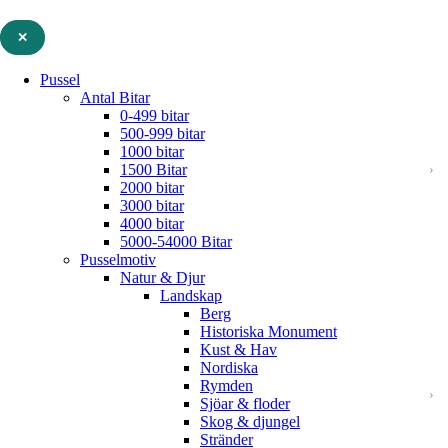
✕
Pussel
Antal Bitar
0-499 bitar
500-999 bitar
1000 bitar
1500 Bitar
2000 bitar
3000 bitar
4000 bitar
5000-54000 Bitar
Pusselmotiv
Natur & Djur
Landskap
Berg
Historiska Monument
Kust & Hav
Nordiska
Rymden
Sjöar & floder
Skog & djungel
Stränder