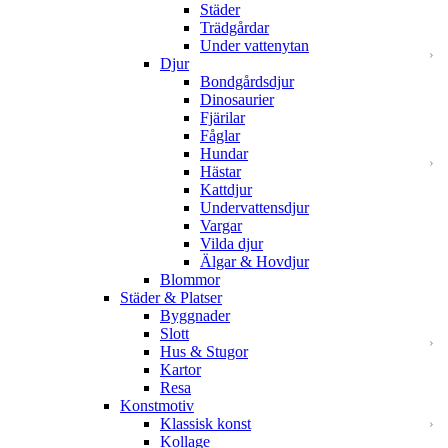
Städer
Trädgårdar
Under vattenytan
Djur
Bondgårdsdjur
Dinosaurier
Fjärilar
Fåglar
Hundar
Hästar
Kattdjur
Undervattensdjur
Vargar
Vilda djur
Älgar & Hovdjur
Blommor
Städer & Platser
Byggnader
Slott
Hus & Stugor
Kartor
Resa
Konstmotiv
Klassisk konst
Kollage