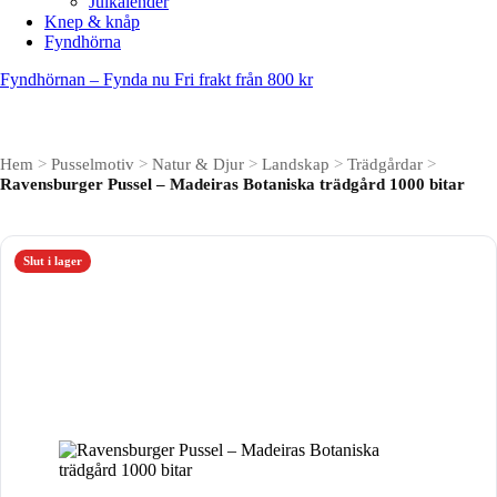
Julkalender
Knep & knåp
Fyndhörna
Fyndhörnan – Fynda nu
Fri frakt från 800 kr
Hem
>
Pusselmotiv
>
Natur & Djur
>
Landskap
>
Trädgårdar
>
Ravensburger Pussel – Madeiras Botaniska trädgård 1000 bitar
Slut i lager