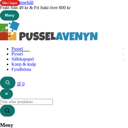
Hoppa till innehåll
Slut i lager
Frakt från 49 kr & Fri frakt över 800 kr
Meny
Pussel
Pyssel
Sällskapspel
Knep & knåp
Fyndhörna
🛒
0
✕
Produktsökning
Meny