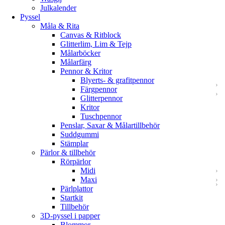
Julkalender
Pyssel
Måla & Rita
Canvas & Ritblock
Glitterlim, Lim & Tejp
Målarböcker
Målarfärg
Pennor & Kritor
Blyerts- & grafitpennor
Färgpennor
Glitterpennor
Kritor
Tuschpennor
Penslar, Saxar & Målartillbehör
Suddgummi
Stämplar
Pärlor & tillbehör
Rörpärlor
Midi
Maxi
Pärlplattor
Startkit
Tillbehör
3D-pyssel i papper
Blommor