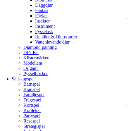
Däggdjur
Fantasi
Fåglar
Insekter
Instrument
Pysselask
Reptiler & Dinosaurier
Vattenlevande djur
Diamond painting
DIY-Kit
Klistermärken
Modellera
Origami
Pysselböcker
Sällskapspel
Barnspel
Brädspel
Familjespel
Frågespel
Kortspel
Kortlekar
Partyspel
Resespel
Strategispel