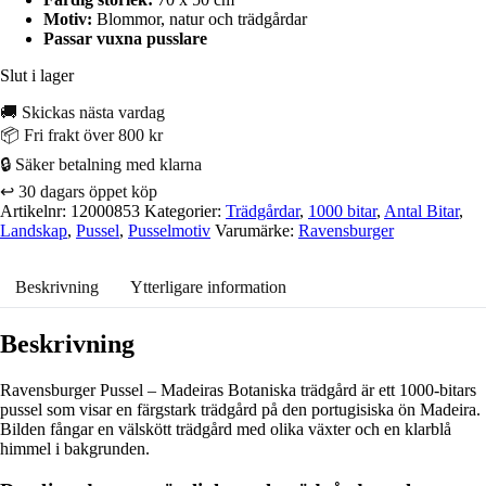
Motiv:
Blommor, natur och trädgårdar
Passar vuxna pusslare
Slut i lager
🚚 Skickas nästa vardag
📦 Fri frakt över 800 kr
🔒 Säker betalning med klarna
↩️ 30 dagars öppet köp
Artikelnr:
12000853
Kategorier:
Trädgårdar
,
1000 bitar
,
Antal Bitar
,
Landskap
,
Pussel
,
Pusselmotiv
Varumärke:
Ravensburger
Beskrivning
Ytterligare information
Beskrivning
Ravensburger Pussel – Madeiras Botaniska trädgård är ett 1000-bitars
pussel som visar en färgstark trädgård på den portugisiska ön Madeira.
Bilden fångar en välskött trädgård med olika växter och en klarblå
himmel i bakgrunden.