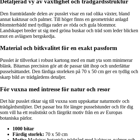
Detaljerad vy av växtlighet och trädgårdsstruktur
Den framträdande delen av pusslet visar en rad olika växter, bland
annat kaktusar och palmer. Till höger finns en geometriskt anlagd
blomsterbädd med tydliga rader av röda och gula blommor.
Landskapet breder ut sig med gröna buskar och träd som leder blicken
mot en avlägsen bergskedja.
Material och bitkvalitet för en exakt passform
Pusslet är tillverkat i robust kartong med en matt yta som minimerar
blänk. Bitarnas precision gör att de passar tätt ihop och underlättar
pusselsättandet. Den färdiga storleken på 70 x 50 cm ger en tydlig och
skarp bild av trädgårdens detaljer.
För vuxna med intresse för natur och resor
Det här pusslet riktar sig till vuxna som uppskattar naturmotiv och
trädgårdsmiljöer. Det passar bra för längre pusselstunder och för dig
som vill ha ett realistiskt och färgrikt motiv från en av Europas
botaniska pärlor.
1000 bitar
Färdig storlek:
70 x 50 cm
Motiv:
Madeiras botaniska trädgård med kaktusar, palmer och