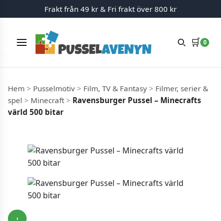
Frakt från 49 kr & Fri frakt över 800 kr
🛒
0
Meny
Hoppa till innehåll
Hem
>
Pusselmotiv
>
Film, TV & Fantasy
>
Filmer, serier &
spel
>
Minecraft
>
Ravensburger Pussel – Minecrafts
värld 500 bitar
‹