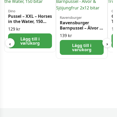
Dino
Cas
Pussel – XXL – Horses
Ca
Ravensburger
in the Water, 150
Tr
Ravensburger
bitar
Barnpussel – Älvor &
129
kr
15
Sjöjungfrur 2×12
139
kr
bitar
Lägg till i
varukorg
‹
›
Lägg till i
varukorg