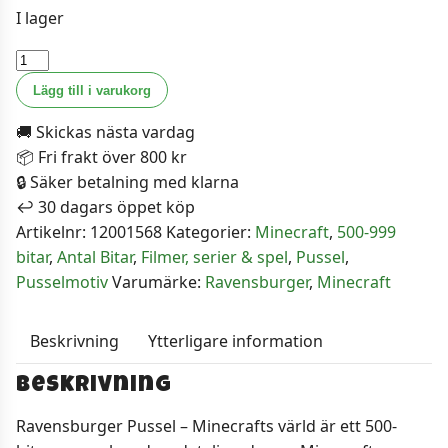
I lager
Ravensburger
Pussel
Lägg till i varukorg
-
🚚 Skickas nästa vardag
Minecrafts
📦 Fri frakt över 800 kr
värld
🔒 Säker betalning med klarna
500
↩️ 30 dagars öppet köp
bitar
Artikelnr:
12001568
Kategorier:
Minecraft
,
500-999
mängd
bitar
,
Antal Bitar
,
Filmer, serier & spel
,
Pussel
,
Pusselmotiv
Varumärke:
Ravensburger
,
Minecraft
Beskrivning
Ytterligare information
Beskrivning
Ravensburger Pussel – Minecrafts värld är ett 500-