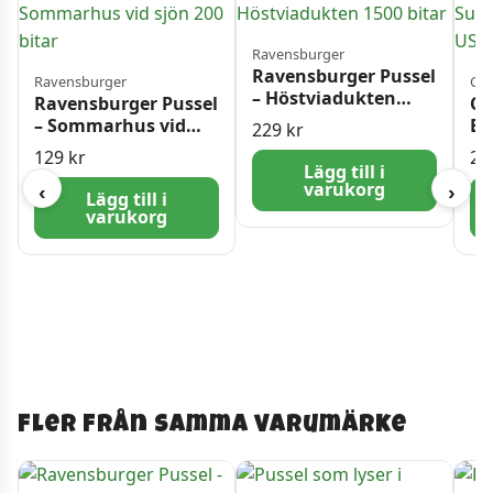
Ravensburger
Ravensburger Pussel
Ravensburger
Cas
– Höstviadukten
Ravensburger Pussel
Ca
1500 bitar
– Sommarhus vid
Bi
229
kr
sjön 200 bitar
Ka
129
kr
24
20
Lägg till i
varukorg
‹
›
Lägg till i
varukorg
Fler från samma varumärke