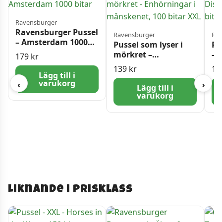
Ravensburger
Ravensburger Pussel
Ravensburger
Rav
– Amsterdam 1000
Pussel som lyser i
Ra
bitar
mörkret –
– 
179
kr
Enhörningar i
30
139
kr
13
månskenet, 100
Lägg till i
varukorg
bitar XXL
‹
›
Lägg till i
varukorg
Liknande i prisklass