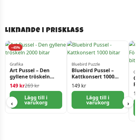
Liknande i prisklass
−45%
Grafika
Bluebird Puzzle
Art Pussel – Den
Bluebird Pussel –
Cas
gyllene tröskeln
Kattkonsert 1000
Ca
2000 bitar
bitar
Fö
Det ursprungliga priset var: 269 kr.
Det nuvarande priset är: 149 kr.
149
kr
269
kr
149
kr
15
17
Lägg till i
Lägg till i
varukorg
varukorg
‹
›