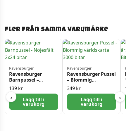
Fler från samma varumärke
Ravensburger
Ravensburger
Rav
Ravensburger
Ravensburger Pussel
Ba
Barnpussel –
– Blommig
10
Nöjesfält 2×24 bitar
världskarta 3000
Mo
139
kr
349
kr
11
bitar
‹
›
Lägg till i
Lägg till i
varukorg
varukorg