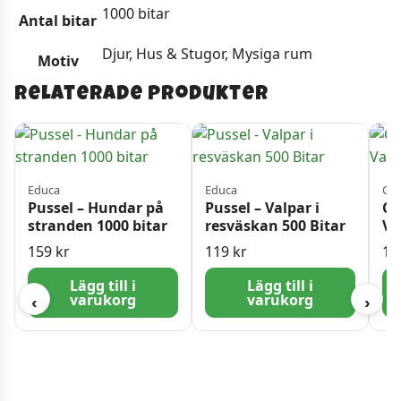
1000 bitar
Antal bitar
Djur, Hus & Stugor, Mysiga rum
Motiv
Relaterade produkter
Educa
Educa
Cas
Pussel – Hundar på
Pussel – Valpar i
Ca
stranden 1000 bitar
resväskan 500 Bitar
Va
159
kr
119
kr
14
Lägg till i
Lägg till i
varukorg
varukorg
‹
›