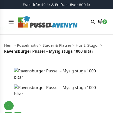
Frakt från 49 kr & Fri frakt över 800 kr
🛒
0
Meny
Hoppa till innehåll
Hem
>
Pusselmotiv
>
Städer & Platser
>
Hus & Stugor
>
Ravensburger Pussel – Mysig stuga 1000 bitar
‹