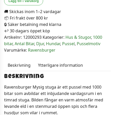
Lägg till i varukorg
-
🚚 Skickas inom 1–2 vardagar
Mysig
📦 Fri frakt över 800 kr
stuga
🔒 Säker betalning med klarna
1000
↩️ 30 dagars öppet köp
bitar
Artikelnr:
12000293
Kategorier:
Hus & Stugor
,
1000
mängd
bitar
,
Antal Bitar
,
Djur
,
Hundar
,
Pussel
,
Pusselmotiv
Varumärke:
Ravensburger
Beskrivning
Ytterligare information
Beskrivning
Ravensburger Mysig stuga är ett pussel med 1000
bitar som avbildar ett inbjudande vardagsrum i en
timrad stuga. Bilden fångar en varm atmosfär med
levande eld i en stenmurad öppen spis och flera
husdjur som vilar i rummet.