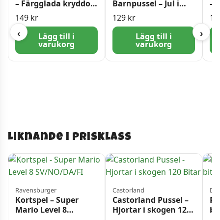
– Färgglada kryddor,
Barnpussel – Jul i
– 
Marocko 500 bitar
skogen 100 bitar
ka
149
kr
129
kr
17
‹
›
Lägg till i
Lägg till i
varukorg
varukorg
Liknande i prisklass
Ravensburger
Castorland
Din
Kortspel – Super
Castorland Pussel –
Pu
Mario Level 8
Hjortar i skogen 120
bi
SV/NO/DA/FI
Bitar