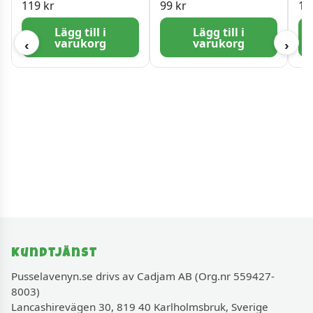
119
kr
99
kr
12
Lägg till i
Lägg till i
varukorg
varukorg
‹
›
Kundtjänst
Pusselavenyn.se drivs av Cadjam AB (Org.nr 559427-
8003)
Lancashirevägen 30, 819 40 Karlholmsbruk, Sverige