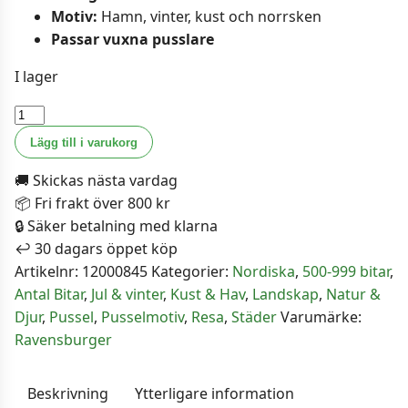
Motiv:
Hamn, vinter, kust och norrsken
Passar vuxna pusslare
I lager
Ravensburger
Pussel
Lägg till i varukorg
-
🚚 Skickas nästa vardag
Norrsken
📦 Fri frakt över 800 kr
i
🔒 Säker betalning med klarna
Bergsfjorden
↩️ 30 dagars öppet köp
500
Artikelnr:
12000845
Kategorier:
Nordiska
,
500-999 bitar
,
bitar
Antal Bitar
,
Jul & vinter
,
Kust & Hav
,
Landskap
,
Natur &
mängd
Djur
,
Pussel
,
Pusselmotiv
,
Resa
,
Städer
Varumärke:
Ravensburger
Beskrivning
Ytterligare information