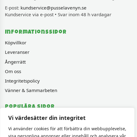
E-post:
kundservice@pusselavenyn.se
Kundservice via e-post • Svar inom 48 h vardagar
Informationssidor
Köpvillkor
Leveranser
Ångerrätt
Om oss
Integritetspolicy
Vänner & Sammarbeten
Populära sidor
Vi värdesätter din integritet
Varumärken
Fyndhörnan
Vi använder cookies för att förbättra din webbupplevelse,
visa personliga annonser eller innehåll och analysera vår
1000 bitars pussel