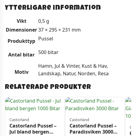
Ytterligare information
Vikt
0,5 g
Dimensioner
37 × 295 × 231 mm
Pussel
Produkttyp
500 bitar
Antal bitar
Hamn, Jul & Vinter, Kust & Hav,
Motiv
Landskap, Natur, Norden, Resa
Relaterade produkter
Castorland
Castorland
Castorland Pussel –
Castorland Pussel –
Cas
Jul bland bergen
Paradisviken 3000
Ca