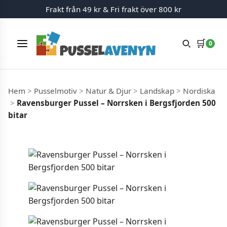
Frakt från 49 kr & Fri frakt över 800 kr
🛒
0
Meny
Hoppa till innehåll
Hem
>
Pusselmotiv
>
Natur & Djur
>
Landskap
>
Nordiska
>
Ravensburger Pussel – Norrsken i Bergsfjorden 500
bitar