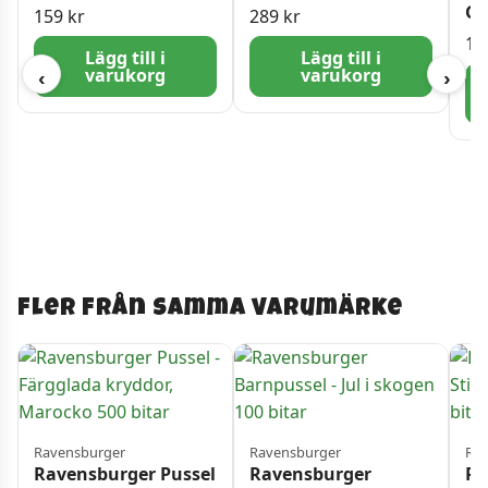
1000 Bitar
Bitar
Gl
159
kr
289
kr
va
15
Lägg till i
Lägg till i
varukorg
varukorg
‹
›
Fler från samma varumärke
Ravensburger
Ravensburger
Rav
Ravensburger Pussel
Ravensburger
Ra