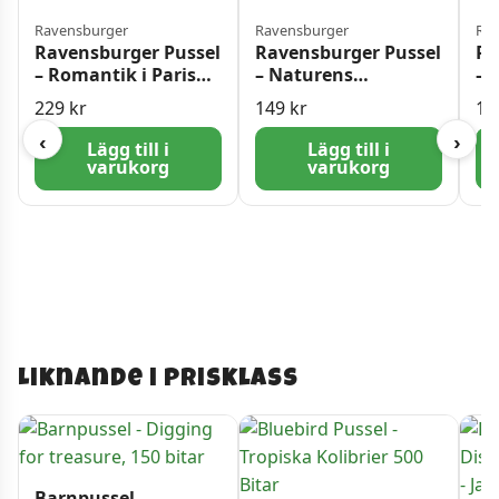
Ravensburger
Ravensburger
Rav
Ravensburger Pussel
Ravensburger Pussel
Ra
– Romantik i Paris
– Naturens
– 
1500 bitar
strukturer 500 bitar
Ce
229
kr
149
kr
17
Yo
‹
›
Lägg till i
Lägg till i
varukorg
varukorg
Liknande i prisklass
Barnpussel –