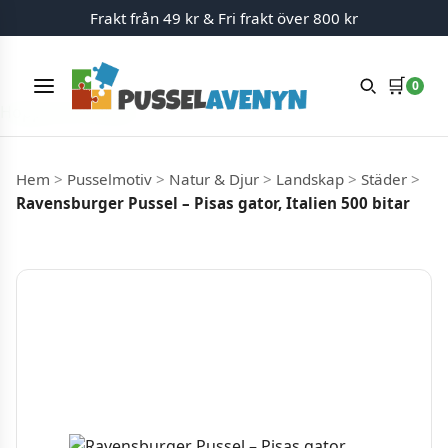
Frakt från 49 kr & Fri frakt över 800 kr
🛒
0
Meny
Hoppa till innehåll
Hem
>
Pusselmotiv
>
Natur & Djur
>
Landskap
>
Städer
>
Ravensburger Pussel – Pisas gator, Italien 500 bitar