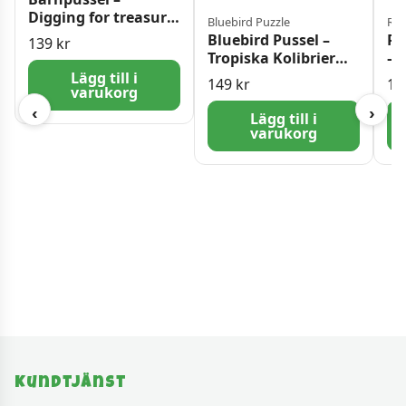
Digging for treasure,
Bluebird Puzzle
Rav
150 bitar
Bluebird Pussel –
Ra
139
kr
Tropiska Kolibrier
– 
500 Bitar
Sk
Lägg till i
149
kr
17
varukorg
bi
‹
›
Lägg till i
varukorg
Kundtjänst