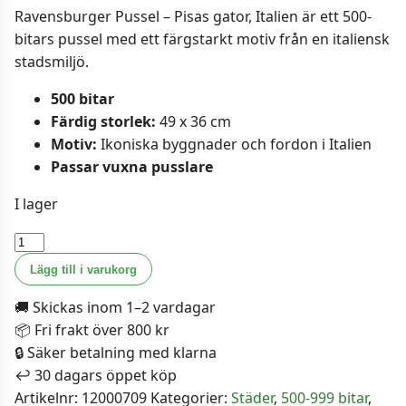
Ravensburger Pussel – Pisas gator, Italien är ett 500-
bitars pussel med ett färgstarkt motiv från en italiensk
stadsmiljö.
500 bitar
Färdig storlek:
49 x 36 cm
Motiv:
Ikoniska byggnader och fordon i Italien
Passar vuxna pusslare
I lager
Ravensburger
Pussel
Lägg till i varukorg
-
🚚 Skickas inom 1–2 vardagar
Pisas
📦 Fri frakt över 800 kr
gator,
🔒 Säker betalning med klarna
Italien
↩️ 30 dagars öppet köp
500
Artikelnr:
12000709
Kategorier:
Städer
,
500-999 bitar
,
bitar