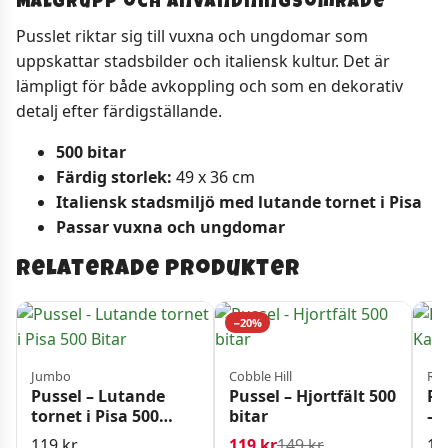
Målgrupp och användningsområde
Pusslet riktar sig till vuxna och ungdomar som
uppskattar stadsbilder och italiensk kultur. Det är
lämpligt för både avkoppling och som en dekorativ
detalj efter färdigställande.
500 bitar
Färdig storlek:
49 x 36 cm
Italiensk stadsmiljö med lutande tornet i Pisa
Passar vuxna och ungdomar
Relaterade produkter
−20%
Jumbo
Cobble Hill
Rav
Pussel – Lutande
Pussel – Hjortfält 500
Ra
tornet i Pisa 500
bitar
– 
Bitar
bi
Det ursprungliga 
Det nuvarande pri
119
kr
119
kr
149
kr
14