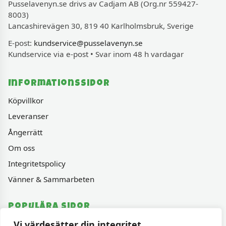
Pusselavenyn.se drivs av Cadjam AB (Org.nr 559427-
8003)
Lancashirevägen 30, 819 40 Karlholmsbruk, Sverige
E-post:
kundservice@pusselavenyn.se
Kundservice via e-post • Svar inom 48 h vardagar
Informationssidor
Köpvillkor
Leveranser
Ångerrätt
Om oss
Integritetspolicy
Vänner & Sammarbeten
Populära sidor
Vi värdesätter din integritet
Varumärken