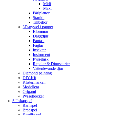
Midi
Maxi
Pärlplattor
Startkit
Tillbehör
3D-pyssel i papper
Blommor
Däggdjur
Fantasi
Fåglar
Insekter
Instrument
Pysselask
Reptiler & Dinosaurier
Vattenlevande djur
Diamond painting
DIY-Kit
Klistermärken
Modellera
Origami
Pysselböcker
Sällskapspel
Barnspel
Brädspel
Familjespel