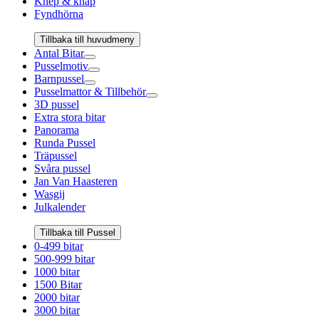
Knep & knåp
Fyndhörna
Tillbaka till huvudmeny
Antal Bitar
Pusselmotiv
Barnpussel
Pusselmattor & Tillbehör
3D pussel
Extra stora bitar
Panorama
Runda Pussel
Träpussel
Svåra pussel
Jan Van Haasteren
Wasgij
Julkalender
Tillbaka till Pussel
0-499 bitar
500-999 bitar
1000 bitar
1500 Bitar
2000 bitar
3000 bitar