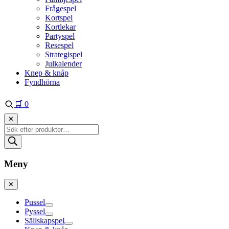
Frågespel
Kortspel
Kortlekar
Partyspel
Resespel
Strategispel
Julkalender
Knep & knåp
Fyndhörna
🛒
0
✕
Produktsökning
Meny
✕
Pussel
Pyssel
Sällskapspel