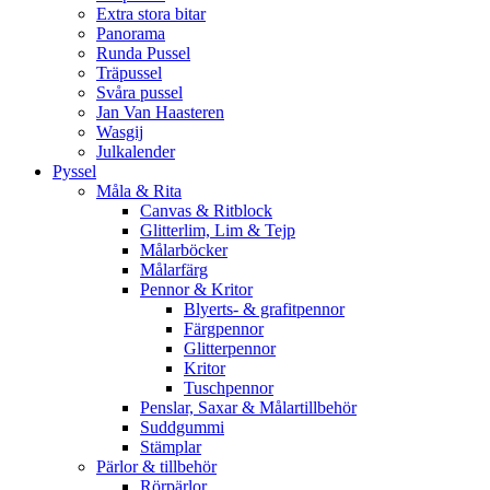
Extra stora bitar
Panorama
Runda Pussel
Träpussel
Svåra pussel
Jan Van Haasteren
Wasgij
Julkalender
Pyssel
Måla & Rita
Canvas & Ritblock
Glitterlim, Lim & Tejp
Målarböcker
Målarfärg
Pennor & Kritor
Blyerts- & grafitpennor
Färgpennor
Glitterpennor
Kritor
Tuschpennor
Penslar, Saxar & Målartillbehör
Suddgummi
Stämplar
Pärlor & tillbehör
Rörpärlor