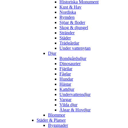
Historiska Monument
Kust & Hav
Nordiska
Rymden
Sjöar & floder
Skog & djungel
Stränder
Städer
Trädgårdar
Under vattenytan
Djur
Bondgårdsdjur
Dinosaurier
Fjärilar
Fåglar
Hundar
Hästar
Kattdjur
Undervattensdjur
Vargar
Vilda djur
Älgar & Hovdjur
Blommor
Städer & Platser
Byggnader