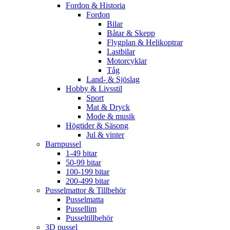
Fordon & Historia
Fordon
Bilar
Båtar & Skepp
Flygplan & Helikoptrar
Lastbilar
Motorcyklar
Tåg
Land- & Sjöslag
Hobby & Livsstil
Sport
Mat & Dryck
Mode & musik
Högtider & Säsong
Jul & vinter
Barnpussel
1-49 bitar
50-99 bitar
100-199 bitar
200-499 bitar
Pusselmattor & Tillbehör
Pusselmatta
Pussellim
Pusseltillbehör
3D pussel