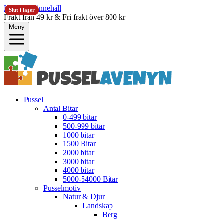
Hoppa till innehåll
Slut i lager
Slut i lager
Frakt från 49 kr & Fri frakt över 800 kr
Meny
Pussel
Antal Bitar
0-499 bitar
500-999 bitar
1000 bitar
1500 Bitar
2000 bitar
3000 bitar
4000 bitar
5000-54000 Bitar
Pusselmotiv
Natur & Djur
Landskap
Berg