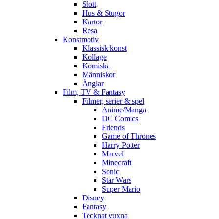
Slott
Hus & Stugor
Kartor
Resa
Konstmotiv
Klassisk konst
Kollage
Komiska
Människor
Änglar
Film, TV & Fantasy
Filmer, serier & spel
Anime/Manga
DC Comics
Friends
Game of Thrones
Harry Potter
Marvel
Minecraft
Sonic
Star Wars
Super Mario
Disney
Fantasy
Tecknat vuxna