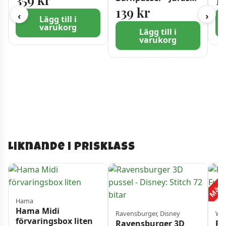
Värld-utforskare
139
kr
‹
›
2×24 bitar
Lägg till i
varukorg
Lägg till i
varukorg
Liknande i prisklass
Mängd
Hama
Hama Midi
Ravensburger, Disney
Was
förvaringsbox liten
Ravensburger 3D
Pu