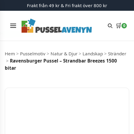
Frakt från 49 kr & Fri frakt över 800 kr
🛒
0
Meny
Hoppa till innehåll
Hem
>
Pusselmotiv
>
Natur & Djur
>
Landskap
>
Stränder
>
Ravensburger Pussel – Strandbar Breezes 1500
bitar