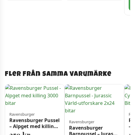
Fler från samma varumärke
Ravensburger
Rav
Ravensburger Pussel
Ra
Ravensburger
– Alpget med killing
– 
Ravensburger
3000 bitar
10
359
kr
1
Barnpussel – Jurassic