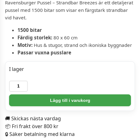
Ravensburger Pussel – Strandbar Breezes är ett detaljerat
pussel med 1500 bitar som visar en färgstark strandbar
vid havet.
1500 bitar
Färdig storlek:
80 x 60 cm
Motiv:
Hus & stugor, strand och ikoniska byggnader
Passar vuxna pusslare
I lager
Ravensburger
Pussel
-
Lägg till i varukorg
Strandbar
Breezes
🚚 Skickas nästa vardag
1500
📦 Fri frakt över 800 kr
bitar
🔒 Säker betalning med klarna
mängd