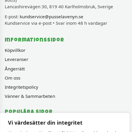
8003)
Lancashirevägen 30, 819 40 Karlholmsbruk, Sverige
E-post:
kundservice@pusselavenyn.se
Kundservice via e-post • Svar inom 48 h vardagar
Informationssidor
Köpvillkor
Leveranser
Ångerrätt
Om oss
Integritetspolicy
Vänner & Sammarbeten
Populära sidor
Vi värdesätter din integritet
Varumärken
Fyndhörnan