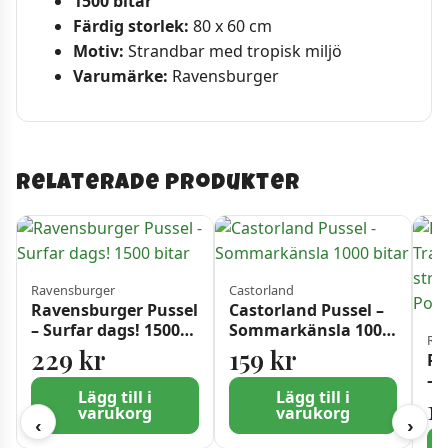
1500 bitar
Färdig storlek:
80 x 60 cm
Motiv:
Strandbar med tropisk miljö
Varumärke:
Ravensburger
Relaterade produkter
Ravensburger
Castorland
Ravensburger Pussel
Castorland Pussel –
– Surfar dags! 1500
Sommarkänsla 1000
Rav
bitar
bitar
229
kr
159
kr
Ra
– 
Lägg till i
Lägg till i
st
1
varukorg
varukorg
Po
‹
›