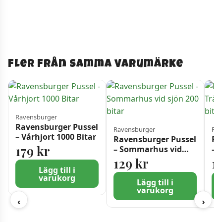
Fler från samma varumärke
Ravensburger
Ravensburger Pussel
Ravensburger
Rav
– Vårhjort 1000 Bitar
Ravensburger Pussel
Ra
179
kr
– Sommarhus vid
– 
sjön 200 bitar
10
129
kr
1
Lägg till i
varukorg
Lägg till i
varukorg
‹
›