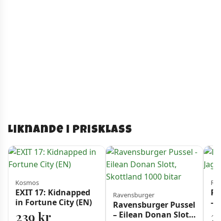
Liknande i prisklass
Kosmos
Rav
EXIT 17: Kidnapped
Ra
Ravensburger
in Fortune City (EN)
– 
Ravensburger Pussel
bi
239
kr
2
– Eilean Donan Slott,