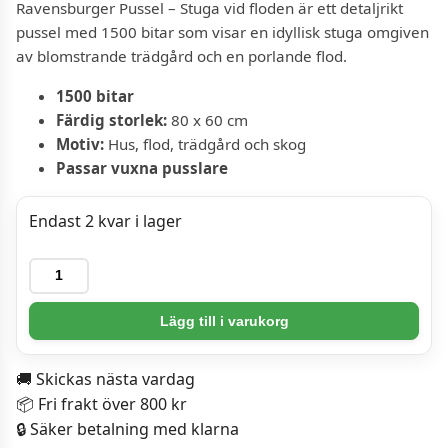
Ravensburger Pussel – Stuga vid floden är ett detaljrikt
pussel med 1500 bitar som visar en idyllisk stuga omgiven
av blomstrande trädgård och en porlande flod.
1500 bitar
Färdig storlek:
80 x 60 cm
Motiv:
Hus, flod, trädgård och skog
Passar vuxna pusslare
Endast 2 kvar i lager
Ravensburger
Pussel
-
Lägg till i varukorg
Stuga
vid
🚚 Skickas nästa vardag
floden
📦 Fri frakt över 800 kr
1500
🔒 Säker betalning med klarna
bitar