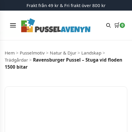
Frakt från 49 kr & Fri frakt över 800 kr
🛒
0
Meny
Hoppa till innehåll
Hem
>
Pusselmotiv
>
Natur & Djur
>
Landskap
>
Trädgårdar
>
Ravensburger Pussel – Stuga vid floden
1500 bitar