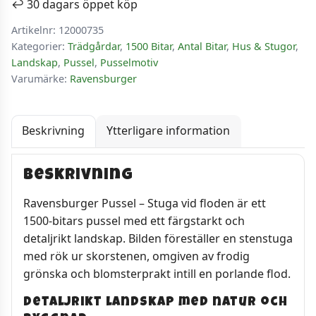
↩️ 30 dagars öppet köp
mängd
Artikelnr:
12000735
Kategorier:
Trädgårdar
,
1500 Bitar
,
Antal Bitar
,
Hus & Stugor
,
Landskap
,
Pussel
,
Pusselmotiv
Varumärke:
Ravensburger
Beskrivning
Ytterligare information
Beskrivning
Ravensburger Pussel – Stuga vid floden är ett
1500-bitars pussel med ett färgstarkt och
detaljrikt landskap. Bilden föreställer en stenstuga
med rök ur skorstenen, omgiven av frodig
grönska och blomsterprakt intill en porlande flod.
Detaljrikt landskap med natur och