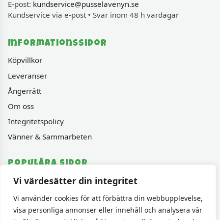
E-post:
kundservice@pusselavenyn.se
Kundservice via e-post • Svar inom 48 h vardagar
Informationssidor
Köpvillkor
Leveranser
Ångerrätt
Om oss
Integritetspolicy
Vänner & Sammarbeten
Populära sidor
Vi värdesätter din integritet
Varumärken
Fyndhörnan
Vi använder cookies för att förbättra din webbupplevelse,
visa personliga annonser eller innehåll och analysera vår
1000 bitars pussel