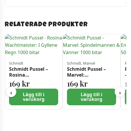
Relaterade produkter
Schmidt
Schmidt, Marvel
Rav
Schmidt Pussel –
Schmidt Pussel –
Ra
Rosina
Marvel:
– 
Wachtmeister: I
Spindelmannen &
i 
169
kr
169
kr
1
Gyllene Regn 1000
Vänner 1000 bitar
bitar
‹
›
Lägg till i
Lägg till i
varukorg
varukorg