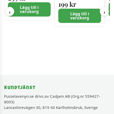
Skottland 1000 bitar
199
kr
Lägg till i
varukorg
‹
›
Lägg till i
varukorg
Kundtjänst
Pusselavenyn.se drivs av Cadjam AB (Org.nr 559427-
8003)
Lancashirevägen 30, 819 40 Karlholmsbruk, Sverige