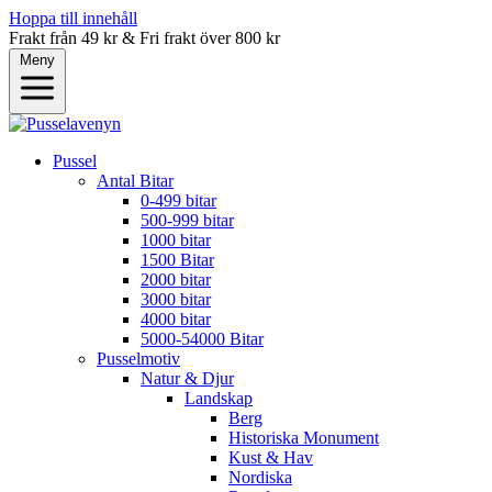
Hoppa till innehåll
Frakt från 49 kr & Fri frakt över 800 kr
Meny
Pussel
Antal Bitar
0-499 bitar
500-999 bitar
1000 bitar
1500 Bitar
2000 bitar
3000 bitar
4000 bitar
5000-54000 Bitar
Pusselmotiv
Natur & Djur
Landskap
Berg
Historiska Monument
Kust & Hav
Nordiska