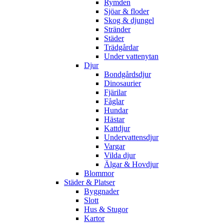
Rymden
Sjöar & floder
Skog & djungel
Stränder
Städer
Trädgårdar
Under vattenytan
Djur
Bondgårdsdjur
Dinosaurier
Fjärilar
Fåglar
Hundar
Hästar
Kattdjur
Undervattensdjur
Vargar
Vilda djur
Älgar & Hovdjur
Blommor
Städer & Platser
Byggnader
Slott
Hus & Stugor
Kartor