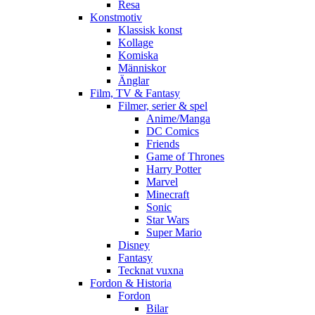
Resa
Konstmotiv
Klassisk konst
Kollage
Komiska
Människor
Änglar
Film, TV & Fantasy
Filmer, serier & spel
Anime/Manga
DC Comics
Friends
Game of Thrones
Harry Potter
Marvel
Minecraft
Sonic
Star Wars
Super Mario
Disney
Fantasy
Tecknat vuxna
Fordon & Historia
Fordon
Bilar