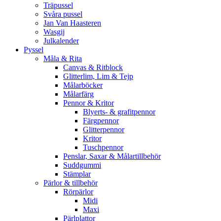
Träpussel
Svåra pussel
Jan Van Haasteren
Wasgij
Julkalender
Pyssel
Måla & Rita
Canvas & Ritblock
Glitterlim, Lim & Tejp
Målarböcker
Målarfärg
Pennor & Kritor
Blyerts- & grafitpennor
Färgpennor
Glitterpennor
Kritor
Tuschpennor
Penslar, Saxar & Målartillbehör
Suddgummi
Stämplar
Pärlor & tillbehör
Rörpärlor
Midi
Maxi
Pärlplattor