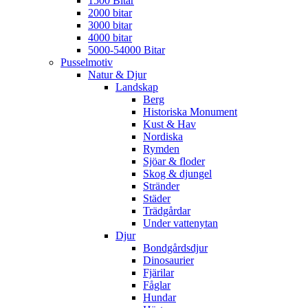
1500 Bitar
2000 bitar
3000 bitar
4000 bitar
5000-54000 Bitar
Pusselmotiv
Natur & Djur
Landskap
Berg
Historiska Monument
Kust & Hav
Nordiska
Rymden
Sjöar & floder
Skog & djungel
Stränder
Städer
Trädgårdar
Under vattenytan
Djur
Bondgårdsdjur
Dinosaurier
Fjärilar
Fåglar
Hundar