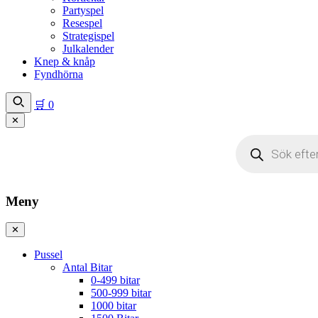
Partyspel
Resespel
Strategispel
Julkalender
Knep & knåp
Fyndhörna
🛒
0
✕
Produktsökning
Meny
✕
Pussel
Antal Bitar
0-499 bitar
500-999 bitar
1000 bitar