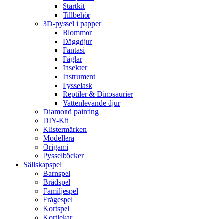
Startkit
Tillbehör
3D-pyssel i papper
Blommor
Däggdjur
Fantasi
Fåglar
Insekter
Instrument
Pysselask
Reptiler & Dinosaurier
Vattenlevande djur
Diamond painting
DIY-Kit
Klistermärken
Modellera
Origami
Pysselböcker
Sällskapspel
Barnspel
Brädspel
Familjespel
Frågespel
Kortspel
Kortlekar