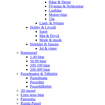
Båtar & Skepp
Flygplan & Helikoptrar
Lastbilar
Motorcyklar
Tåg
Land- & Sjöslag
Hobby & Livsstil
Sport
Mat & Dryck
Mode & musik
Högtider & Säsong
Jul & vinter
Barnpussel
1-49 bitar
50-99 bitar
100-199 bitar
200-499 bitar
Pusselmattor & Tillbehör
Pusselmatta
Pussellim
Pusseltillbehör
3D pussel
Extra stora bitar
Panorama
Runda Pussel