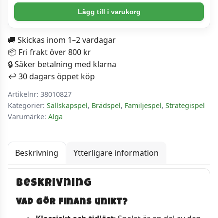
Finans
Lägg till i varukorg
mängd
🚚 Skickas inom 1–2 vardagar
📦 Fri frakt över 800 kr
🔒 Säker betalning med klarna
↩️ 30 dagars öppet köp
Artikelnr:
38010827
Kategorier:
Sällskapspel
,
Brädspel
,
Familjespel
,
Strategispel
Varumärke:
Alga
Beskrivning
Ytterligare information
Beskrivning
Vad gör Finans unikt?