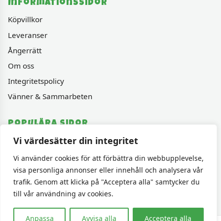
Informationssidor
Köpvillkor
Leveranser
Ångerrätt
Om oss
Integritetspolicy
Vänner & Sammarbeten
Populära sidor
Vi värdesätter din integritet
Varumärken
Fyndhörnan
Vi använder cookies för att förbättra din webbupplevelse,
visa personliga annonser eller innehåll och analysera vår
1000 bitars pussel
trafik. Genom att klicka på "Acceptera alla" samtycker du
Sällskapspel
till vår användning av cookies.
Anpassa
Avvisa alla
Acceptera alla