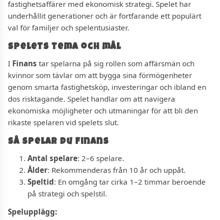
fastighetsaffärer med ekonomisk strategi. Spelet har
underhållit generationer och är fortfarande ett populärt
val för familjer och spelentusiaster.
Spelets tema och mål
I
Finans
tar spelarna på sig rollen som affärsmän och
kvinnor som tävlar om att bygga sina förmögenheter
genom smarta fastighetsköp, investeringar och ibland en
dos risktagande. Spelet handlar om att navigera
ekonomiska möjligheter och utmaningar för att bli den
rikaste spelaren vid spelets slut.
Så spelar du Finans
Antal spelare
: 2–6 spelare.
Ålder
: Rekommenderas från 10 år och uppåt.
Speltid
: En omgång tar cirka 1–2 timmar beroende
på strategi och spelstil.
Spelupplägg: