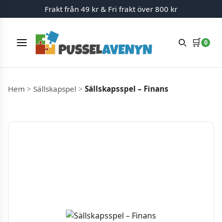
Frakt från 49 kr & Fri frakt över 800 kr
🛒
0
Meny
Hoppa till innehåll
Hem
>
Sällskapspel
>
Sällskapsspel – Finans