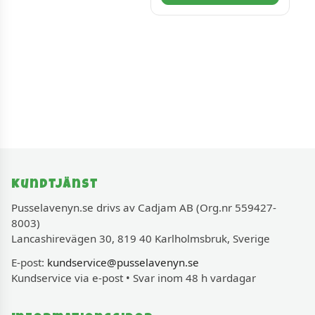
Kundtjänst
Pusselavenyn.se drivs av Cadjam AB (Org.nr 559427-
8003)
Lancashirevägen 30, 819 40 Karlholmsbruk, Sverige
E-post:
kundservice@pusselavenyn.se
Kundservice via e-post • Svar inom 48 h vardagar