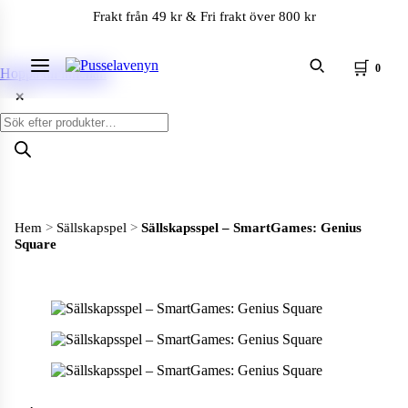
Frakt från 49 kr & Fri frakt över 800 kr
🛒
0
Meny
Hoppa till innehåll
✕
Produktsökning
Hem
>
Sällskapspel
>
Sällskapsspel – SmartGames: Genius
Square