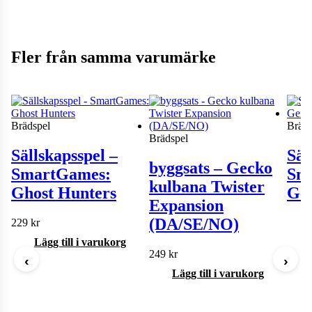
Fler från samma varumärke
Brädspel
Bräds
Brädspel
Sällskapsspel –
Säl
byggsats – Gecko
SmartGames:
Sm
kulbana Twister
Ghost Hunters
Ge
Expansion
(DA/SE/NO)
229
kr
Lägg till i varukorg
249
kr
‹
›
Lägg till i varukorg