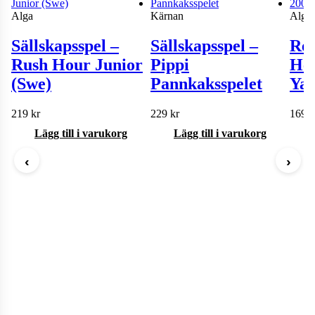
Alga
Kärnan
Alga
Sällskapsspel –
Sällskapsspel –
Res
Rush Hour Junior
Pippi
Hel
(Swe)
Pannkaksspelet
Yat
219
kr
229
kr
169
k
Lägg till i varukorg
Lägg till i varukorg
‹
›