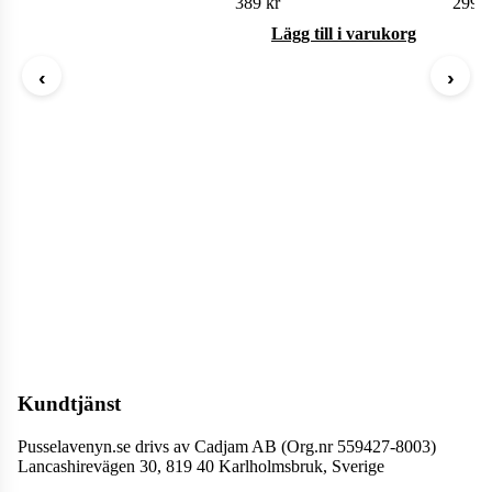
389
kr
299
k
Lägg till i varukorg
‹
›
Kundtjänst
Pusselavenyn.se drivs av Cadjam AB (Org.nr 559427-8003)
Lancashirevägen 30, 819 40 Karlholmsbruk, Sverige