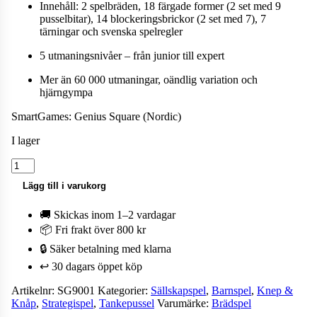
Innehåll: 2 spelbräden, 18 färgade former (2 set med 9
pusselbitar), 14 blockeringsbrickor (2 set med 7), 7
tärningar och svenska spelregler
5 utmaningsnivåer – från junior till expert
Mer än 60 000 utmaningar, oändlig variation och
hjärngympa
SmartGames: Genius Square (Nordic)
I lager
Sällskapsspel
-
Lägg till i varukorg
SmartGames:
Genius
🚚 Skickas inom 1–2 vardagar
Square
mängd
📦 Fri frakt över 800 kr
🔒 Säker betalning med klarna
↩️ 30 dagars öppet köp
Artikelnr:
SG9001
Kategorier:
Sällskapspel
,
Barnspel
,
Knep &
Knåp
,
Strategispel
,
Tankepussel
Varumärke:
Brädspel