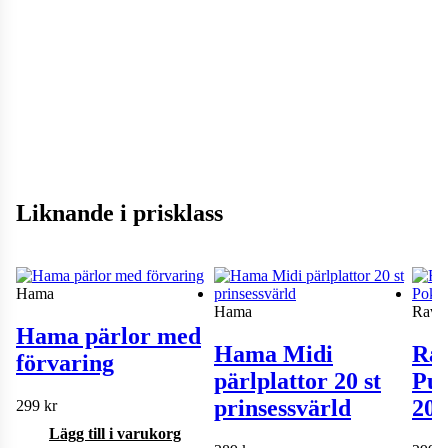
Liknande i prisklass
Hama
Hama
Rave
Hama pärlor med
Hama Midi
Ra
förvaring
pärlplattor 20 st
Pus
prinsessvärld
200
299
kr
Lägg till i varukorg