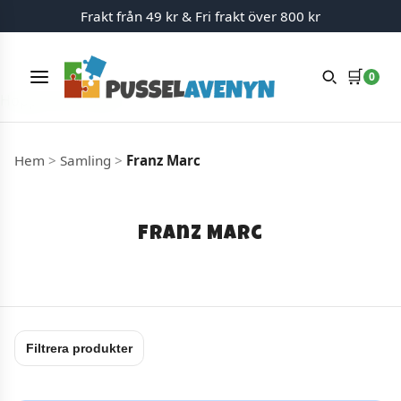
Frakt från 49 kr & Fri frakt över 800 kr
🛒
0
Meny
Hoppa till innehåll
Hem
>
Samling
>
Franz Marc
Franz Marc
Filtrera produkter