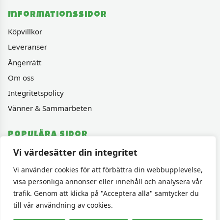
Informationssidor
Köpvillkor
Leveranser
Ångerrätt
Om oss
Integritetspolicy
Vänner & Sammarbeten
Populära sidor
Vi värdesätter din integritet
Varumärken
Fyndhörnan
Vi använder cookies för att förbättra din webbupplevelse,
visa personliga annonser eller innehåll och analysera vår
1000 bitars pussel
trafik. Genom att klicka på "Acceptera alla" samtycker du
Sällskapspel
till vår användning av cookies.